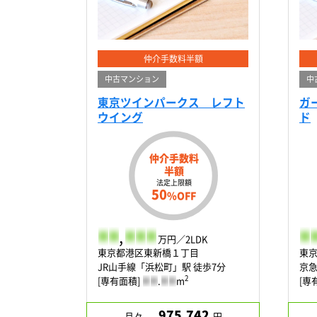
仲介手数料半額
中古マンション
中
東京ツインパークス レフト
ガ
ウイング
ド
仲介手数料
半額
法定上限額
50
%OFF
-
-
,
-
-
-
-
-
万円／2LDK
東京都港区東新橋１丁目
東
JR山手線「浜松町」駅 徒歩7分
京急
2
[専有面積]
-
-
.
-
-
m
[専
975,742
月々
円