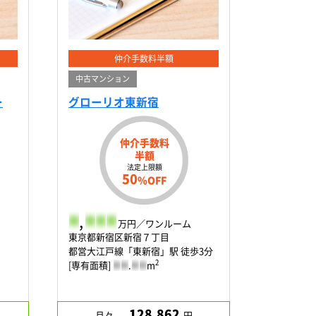
仲介手数料半額
中古マンション
ー
グローリオ東新宿
仲介手数料
半額
法定上限額
50
%OFF
-
,
-
-
-
万円／ワンルーム
東京都新宿区新宿７丁目
都営大江戸線「東新宿」駅 徒歩3分
2
[専有面積]
-
-
.
-
-
m
128,862
月々
円