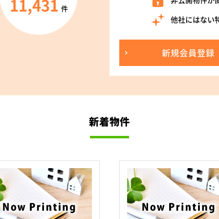
11,431
非公開物件が
件
他社にはない
新規会員登録
新着物件