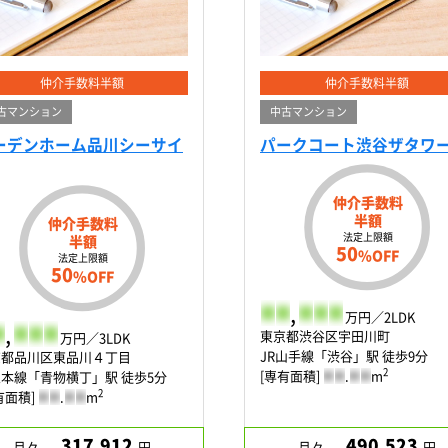
仲介手数料半額
仲介手数料半額
古マンション
中古マンション
ーデンホーム品川シーサイ
パークコート渋谷ザタワ
仲介手数料
半額
仲介手数料
法定上限額
半額
50
%OFF
法定上限額
50
%OFF
-
-
,
-
-
-
万円／2LDK
,
-
-
-
東京都渋谷区宇田川町
万円／3LDK
JR山手線「渋谷」駅 徒歩9分
京都品川区東品川４丁目
2
[専有面積]
-
-
.
-
-
m
本線「青物横丁」駅 徒歩5分
2
有面積]
-
-
.
-
-
m
317,912
490,523
月々
円
月々
円