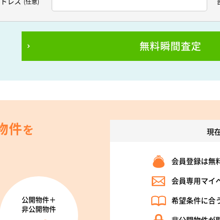
アドレス
(任意)
無料瞬間査定
物件
を
現
会員登録は無
会員専用マイ
公開物件＋
希望条件に合
非公開物件