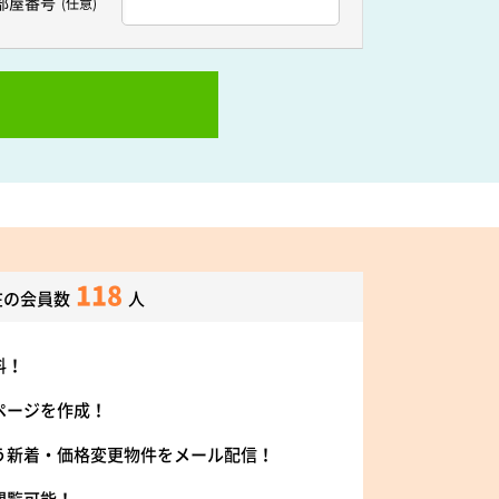
部屋番号
(任意)
118
在の会員数
人
料！
ページを作成！
う新着・価格変更物件をメール配信！