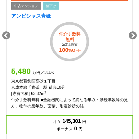
中古マンション
値下げ
アンビシャス青砥
仲介手数料
無料
法定上限額
100
%OFF
5,480
万円／3LDK
東京都葛飾区高砂１丁目
京成本線「青砥」駅 徒歩10分
2
[専有面積] 63.32m
仲介手数料無料 ■金融機関によって異なる年収・勤続年数等の見
方、物件の築年数、面積、耐震診断の結…
145,301
月々
円
0
ボーナス
円