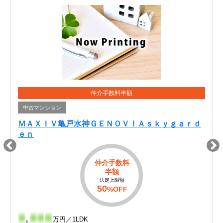
仲介手数料半額
中古マンション
ＭＡＸＩＶ亀戸水神ＧＥＮＯＶＩＡｓｋｙｇａｒｄ
ｅｎ
仲介手数料
半額
法定上限額
50
%OFF
-
,
-
-
-
万円／1LDK