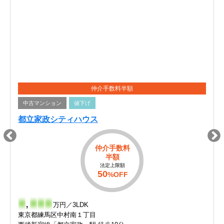
仲介手数料半額
中古マンション
値下げ
都立家政シティハウス
仲介手数料
半額
法定上限額
50
%OFF
-
,
-
-
-
万円／3LDK
東京都練馬区中村南１丁目