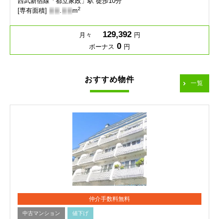
西武新宿線「都立家政」駅 徒歩10分
2
[専有面積]
-
-
.
-
-
m
129,392
月々
円
0
ボーナス
円
おすすめ物件
一覧
仲介手数料無料
中古マンション
値下げ