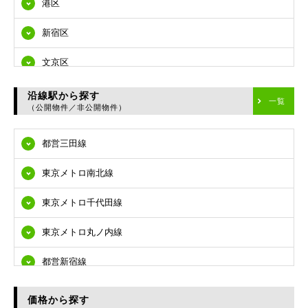
港区
新宿区
文京区
台東区
沿線駅から探す
一覧
（公開物件／非公開物件）
墨田区
都営三田線
江東区
東京メトロ南北線
品川区
東京メトロ千代田線
目黒区
東京メトロ丸ノ内線
大田区
都営新宿線
世田谷区
都営大江戸線
渋谷区
価格から探す