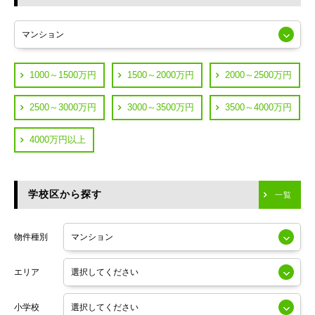
東急多摩川線
練馬区
JR山手線
葛飾区
都営浅草線
1000～1500万円
1500～2000万円
2000～2500万円
横浜市鶴見区
JR中央線
2500～3000万円
3000～3500万円
3500～4000万円
横浜市神奈川区
JR中央・総武線
4000万円以上
川崎市川崎区
つくばエクスプレス
川崎市幸区
学校区から探す
東京メトロ日比谷線
一覧
川崎市中原区
小田急線
川崎市高津区
物件種別
東京メトロ半蔵門線
エリア
東京メトロ副都心線
小学校