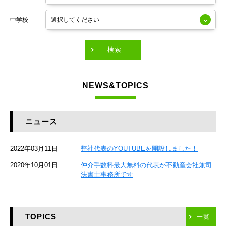
東京メトロ銀座線
中学校
東京メトロ有楽町線
東急田園都市線
検索
東急東横線
NEWS&TOPICS
東急大井町線
JR京葉線
ニュース
JR総武本線
2022年03月11日
弊社代表のYOUTUBEを開設しました！
京成本線
2020年10月01日
仲介手数料最大無料の代表が不動産会社兼司
JR京浜東北線
法書士事務所です
京急本線
TOPICS
東海道新幹線
一覧