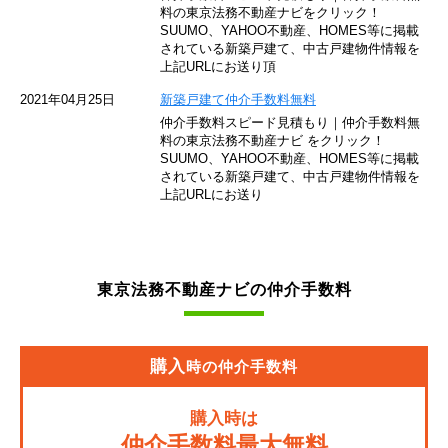
東京モノレール
料の東京法務不動産ナビをクリック！
SUUMO、YAHOO不動産、HOMES等に掲載
されている新築戸建て、中古戸建物件情報を
西武池袋線
上記URLにお送り頂
JR南武線
2021年04月25日
新築戸建て仲介手数料無料
仲介手数料スピード見積もり｜仲介手数料無
東急池上線
料の東京法務不動産ナビ をクリック！
SUUMO、YAHOO不動産、HOMES等に掲載
されている新築戸建て、中古戸建物件情報を
西武新宿線
上記URLにお送り
東武伊勢崎線
京成押上線
東京法務不動産ナビの仲介手数料
JR常磐緩行線
京急大師線
購入
時の仲介手数料
JR東海道本線
購入時は
JR埼京線
仲介手数料最大無料