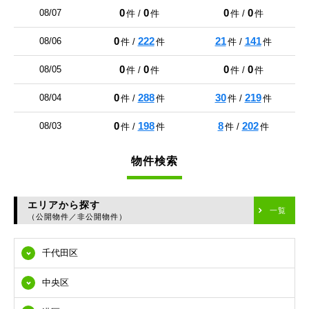
0
0
0
0
08/07
件 /
件
件 /
件
0
222
21
141
08/06
件 /
件
件 /
件
0
0
0
0
08/05
件 /
件
件 /
件
0
288
30
219
08/04
件 /
件
件 /
件
0
198
8
202
08/03
件 /
件
件 /
件
物件検索
エリアから探す
一覧
（公開物件／非公開物件）
千代田区
中央区