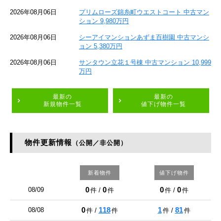
2026年08月06日
プリムローズ錦糸町ウエストコート 中古マン
ション 9,980万円
2026年08月06日
シーアイマンションあずま百樹園 中古マンシ
ョン 5,380万円
2026年08月06日
サンタウン立花１号棟 中古マンション 10,999
万円
最新の
最新の
新規物件一覧
値下げ物件一覧
物件更新情報
（公開／非公開）
新着物件
値下げ物件
0
0
0
0
08/09
件 /
件
件 /
件
0
118
1
81
08/08
件 /
件
件 /
件