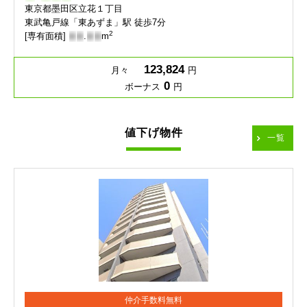
東京都墨田区立花１丁目
東武亀戸線「東あずま」駅 徒歩7分
2
[専有面積]
-
-
.
-
-
m
123,824
月々
円
0
ボーナス
円
値下げ物件
一覧
仲介手数料無料