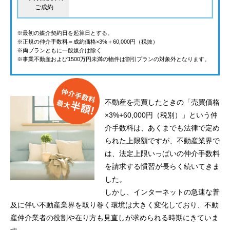
ご成約
※最初の媒介契約日を起算日とする。
※正規の仲介手数料＝成約価格×3%＋60,000円（税抜）
※両プランともに一般媒介は除く
※事業不動産および1500万円未満の物件は割引プランの対象外となります。
不動産を売買したときの「売買価格
×3%+60,000円（税別）」という仲
介手数料は、あくまでも法律で定め
られた上限額ですが、不動産業界で
は、法定上限いっぱいの仲介手数料
を請求する慣習が長らく続いてきま
した。
しかし、インターネットの急速な普
及に伴い不動産業界を取り巻く環境は大きく変化しており、不動
産仲介業者の役割や在り方も見直しが求められる時期にきていま