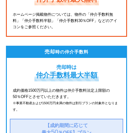
東武亀戸線
ホームページ掲載物件については、物件の「仲介手数料無
料」
「仲介手数料半額」「仲介手数料30％OFF」などのアイ
東武東上線
コンをご参照ください。
JR鶴見線
都電荒川線
売却
時の仲介手数料
西武有楽町線
売却時は
北総鉄道
仲介手数料最大半額
JR常磐線
成約価格1500万円以上の物件は仲介手数料法定上限額の
50％OFFとさせていただきます。
京成金町線
※事業不動産および1500万円未満の物件は割引プランの対象外となりま
す。
西武豊島線
上越新幹線
【成約期間に応じて
50
最大
％OFF】
プラン