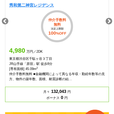
秀和第二神宮レジデンス
仲介手数料
無料
法定上限額
100
%OFF
4,980
万円／2DK
東京都渋谷区千駄ヶ谷３丁目
JR山手線「原宿」駅 徒歩8分
2
[専有面積] 45.09m
仲介手数料無料 ■金融機関によって異なる年収・勤続年数等の見
方、物件の築年数、面積、耐震診断の結…
132,043
月々
円
0
ボーナス
円