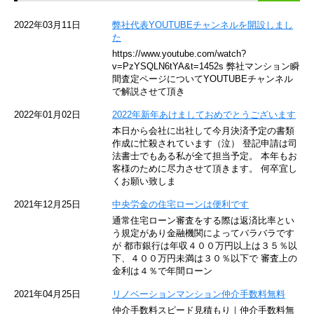
京急空港線
2022年03月11日
弊社代表YOUTUBEチャンネルを開設しまし
た
ゆりかもめ
https://www.youtube.com/watch?
v=PzYSQLN6tYA&t=1452s 弊社マンション瞬
東京メトロ東西線
間査定ページについてYOUTUBEチャンネル
で解説させて頂き
京王井の頭線
2022年01月02日
2022年新年あけましておめでとうございます
本日から会社に出社して今月決済予定の書類
JR湘南新宿ライン
作成に忙殺されています（泣） 登記申請は司
法書士でもある私が全て担当予定。 本年もお
JR横須賀線
客様のために尽力させて頂きます。 何卒宜し
くお願い致しま
京王京王線
2021年12月25日
中央労金の住宅ローンは便利です
通常住宅ローン審査をする際は返済比率とい
東急目黒線
う規定があり金融機関によってバラバラです
が 都市銀行は年収４００万円以上は３５％以
下、４００万円未満は３０％以下で 審査上の
東京臨海高速鉄道
金利は４％で年間ローン
東急世田谷線
2021年04月25日
リノベーションマンション仲介手数料無料
仲介手数料スピード見積もり｜仲介手数料無