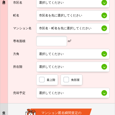
市区名
町名
マンション名
専有面積
2
m
方角
所在階
最上階
角部屋
売却予定
任意
マンション匿名瞬間査定の