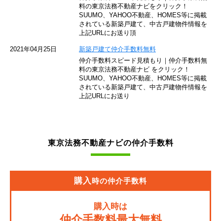
東京モノレール
料の東京法務不動産ナビをクリック！
SUUMO、YAHOO不動産、HOMES等に掲載
されている新築戸建て、中古戸建物件情報を
西武池袋線
上記URLにお送り頂
JR南武線
2021年04月25日
新築戸建て仲介手数料無料
仲介手数料スピード見積もり｜仲介手数料無
東急池上線
料の東京法務不動産ナビ をクリック！
SUUMO、YAHOO不動産、HOMES等に掲載
されている新築戸建て、中古戸建物件情報を
西武新宿線
上記URLにお送り
東武伊勢崎線
京成押上線
東京法務不動産ナビの仲介手数料
JR常磐緩行線
京急大師線
購入
時の仲介手数料
JR東海道本線
購入時は
JR埼京線
仲介手数料最大無料