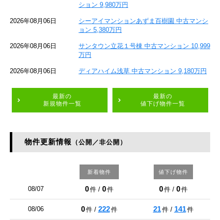
ション 9,980万円
2026年08月06日
シーアイマンションあずま百樹園 中古マンシ
ョン 5,380万円
2026年08月06日
サンタウン立花１号棟 中古マンション 10,999
万円
2026年08月06日
ディアハイム浅草 中古マンション 9,180万円
最新の
最新の
新規物件一覧
値下げ物件一覧
物件更新情報
（公開／非公開）
新着物件
値下げ物件
0
0
0
0
08/07
件 /
件
件 /
件
0
222
21
141
08/06
件 /
件
件 /
件