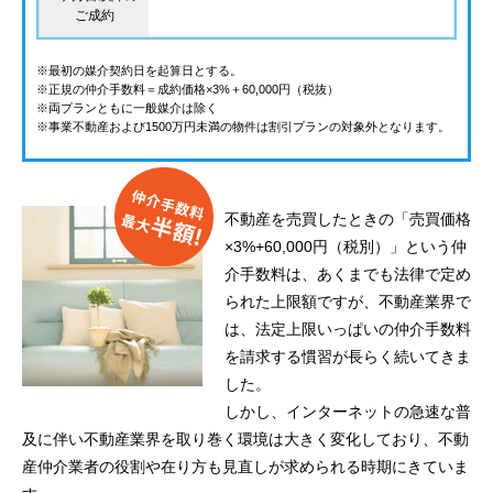
ご成約
※最初の媒介契約日を起算日とする。
※正規の仲介手数料＝成約価格×3%＋60,000円（税抜）
※両プランともに一般媒介は除く
※事業不動産および1500万円未満の物件は割引プランの対象外となります。
不動産を売買したときの「売買価格
×3%+60,000円（税別）」という仲
介手数料は、あくまでも法律で定め
られた上限額ですが、不動産業界で
は、法定上限いっぱいの仲介手数料
を請求する慣習が長らく続いてきま
した。
しかし、インターネットの急速な普
及に伴い不動産業界を取り巻く環境は大きく変化しており、不動
産仲介業者の役割や在り方も見直しが求められる時期にきていま