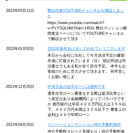
京急空港線
2022年03月11日
弊社代表YOUTUBEチャンネルを開設しまし
た
ゆりかもめ
https://www.youtube.com/watch?
v=PzYSQLN6tYA&t=1452s 弊社マンション瞬
東京メトロ東西線
間査定ページについてYOUTUBEチャンネル
で解説させて頂き
京王井の頭線
2022年01月02日
2022年新年あけましておめでとうございます
本日から会社に出社して今月決済予定の書類
JR湘南新宿ライン
作成に忙殺されています（泣） 登記申請は司
法書士でもある私が全て担当予定。 本年もお
JR横須賀線
客様のために尽力させて頂きます。 何卒宜し
くお願い致しま
京王京王線
2021年12月25日
中央労金の住宅ローンは便利です
通常住宅ローン審査をする際は返済比率とい
東急目黒線
う規定があり金融機関によってバラバラです
が 都市銀行は年収４００万円以上は３５％以
下、４００万円未満は３０％以下で 審査上の
東京臨海高速鉄道
金利は４％で年間ローン
東急世田谷線
2021年04月25日
リノベーションマンション仲介手数料無料
仲介手数料スピード見積もり｜仲介手数料無