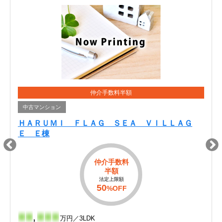
仲介手数料半額
中古マンション
ＨＡＲＵＭＩ ＦＬＡＧ ＳＥＡ ＶＩＬＬＡＧ
Ｅ Ｅ棟
仲介手数料
半額
法定上限額
50
%OFF
-
-
,
-
-
-
万円／3LDK