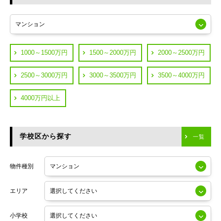
東急多摩川線
練馬区
JR山手線
葛飾区
都営浅草線
1000～1500万円
1500～2000万円
2000～2500万円
横浜市鶴見区
JR中央線
2500～3000万円
3000～3500万円
3500～4000万円
横浜市神奈川区
JR中央・総武線
4000万円以上
川崎市川崎区
つくばエクスプレス
川崎市幸区
学校区から探す
東京メトロ日比谷線
一覧
川崎市中原区
小田急線
川崎市高津区
物件種別
東京メトロ半蔵門線
エリア
東京メトロ副都心線
小学校