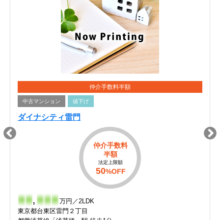
仲介手数料半額
中古マンション
値下げ
ダイナシティ雷門
仲介手数料
半額
法定上限額
50
%OFF
-
-
,
-
-
-
万円／2LDK
東京都台東区雷門２丁目