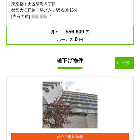
東京都中央区晴海５丁目
都営大江戸線「勝どき」駅 徒歩16分
2
[専有面積]
-
-
.
-
-
m
556,809
月々
円
0
ボーナス
円
値下げ物件
一覧
仲介手数料無料