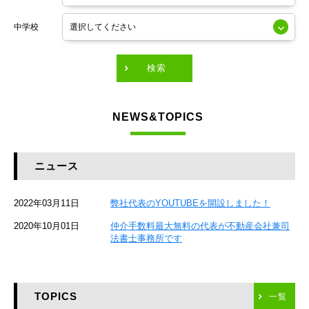
東京メトロ銀座線
中学校
東京メトロ有楽町線
東急田園都市線
検索
東急東横線
NEWS&TOPICS
東急大井町線
JR京葉線
ニュース
JR総武本線
2022年03月11日
弊社代表のYOUTUBEを開設しました！
京成本線
2020年10月01日
仲介手数料最大無料の代表が不動産会社兼司
JR京浜東北線
法書士事務所です
京急本線
TOPICS
東海道新幹線
一覧