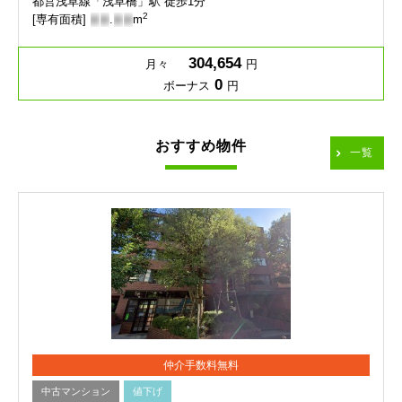
都営浅草線「浅草橋」駅 徒歩1分
2
[専有面積]
-
-
.
-
-
m
304,654
月々
円
0
ボーナス
円
おすすめ物件
一覧
仲介手数料無料
中古マンション
値下げ