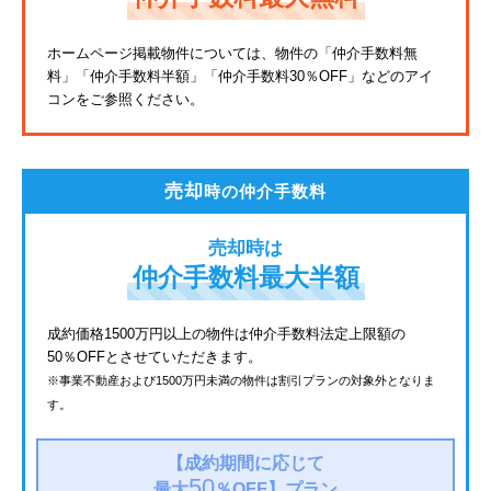
東武亀戸線
ホームページ掲載物件については、物件の「仲介手数料無
料」
「仲介手数料半額」「仲介手数料30％OFF」などのアイ
東武東上線
コンをご参照ください。
JR鶴見線
都電荒川線
売却
時の仲介手数料
西武有楽町線
売却時は
北総鉄道
仲介手数料最大半額
JR常磐線
成約価格1500万円以上の物件は仲介手数料法定上限額の
50％OFFとさせていただきます。
京成金町線
※事業不動産および1500万円未満の物件は割引プランの対象外となりま
す。
西武豊島線
上越新幹線
【成約期間に応じて
50
最大
％OFF】
プラン