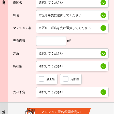
市区名
町名
マンション名
専有面積
2
m
方角
所在階
最上階
角部屋
売却予定
任意
マンション匿名瞬間査定の