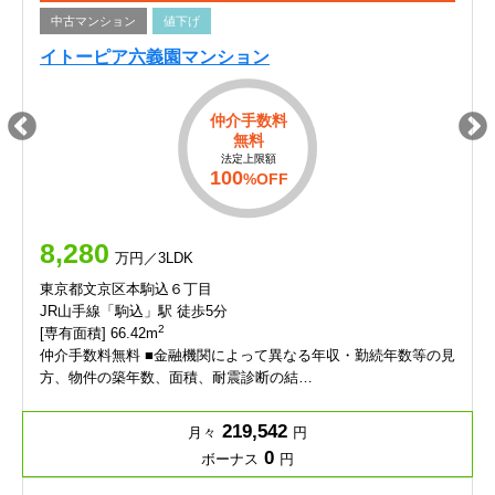
中古マンション
値下げ
イトーピア六義園マンション
仲介手数料
無料
法定上限額
100
%OFF
8,280
万円／3LDK
東京都文京区本駒込６丁目
JR山手線「駒込」駅 徒歩5分
2
[専有面積] 66.42m
仲介手数料無料 ■金融機関によって異なる年収・勤続年数等の見
方、物件の築年数、面積、耐震診断の結…
219,542
月々
円
0
ボーナス
円