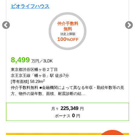
ビオライフハウス
仲介手数料
無料
法定上限額
100
%OFF
8,499
万円／3LDK
東京都渋谷区幡ヶ谷２丁目
京王京王線「幡ヶ谷」駅 徒歩7分
2
[専有面積] 58.29m
仲介手数料無料 ■金融機関によって異なる年収・勤続年数等の見
方、物件の築年数、面積、耐震診断の結…
225,349
月々
円
0
ボーナス
円