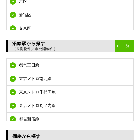
港区
新宿区
文京区
台東区
沿線駅から探す
一覧
（公開物件／非公開物件）
墨田区
都営三田線
江東区
東京メトロ南北線
品川区
東京メトロ千代田線
目黒区
東京メトロ丸ノ内線
大田区
都営新宿線
世田谷区
都営大江戸線
渋谷区
価格から探す