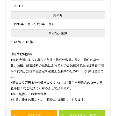
2SLDK
築年月
1996年03月（平成8年03月）
所在階／階数
13 階 ／ 13 階
仲介手数料無料
■金融機関によって異なる年収・勤続年数等の見方、物件の築年
数、面積、耐震診断の結果によってどの金融機関であれば審査可能
か？代表が法務大臣認定司法書士を兼業のためローン知識は豊富で
す。
■頭金１０万円＆物件価格１００％かつ諸費用全額借入のローン審
査等様々なご相談にも対応させて頂きます。
■年中無休２３時半迄営業
■お買い換えの際などのご相談にも対応しております。
資料請求
検討リスト
に追加