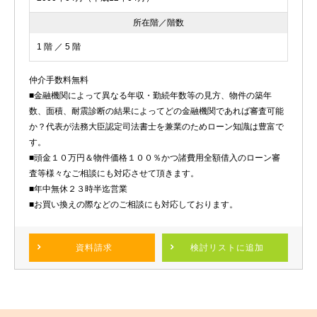
所在階／階数
1 階 ／ 5 階
仲介手数料無料
■金融機関によって異なる年収・勤続年数等の見方、物件の築年
数、面積、耐震診断の結果によってどの金融機関であれば審査可能
か？代表が法務大臣認定司法書士を兼業のためローン知識は豊富で
す。
■頭金１０万円＆物件価格１００％かつ諸費用全額借入のローン審
査等様々なご相談にも対応させて頂きます。
■年中無休２３時半迄営業
■お買い換えの際などのご相談にも対応しております。
資料請求
検討リスト
に追加