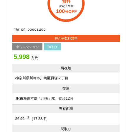
無料
法定上限額
100
%OFF
〔物件ID〕 0000231570
仲介手数料無料
中古マンション
値下げ
5,998
万円
所在地
神奈川県川崎市川崎区貝塚２丁目
交通
JR東海道本線「川崎」駅 徒歩12分
専有面積
2
56.99m
（17.23坪）
間取り