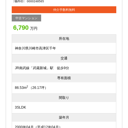
〔物件ID〕 0000248565
仲介手数料無料
中古マンション
6,790
万円
所在地
神奈川県川崎市高津区千年
交通
JR南武線「武蔵新城」駅 徒歩9分
専有面積
2
86.53m
（26.17坪）
間取り
3SLDK
築年月
2000年04月（平成12年04月）