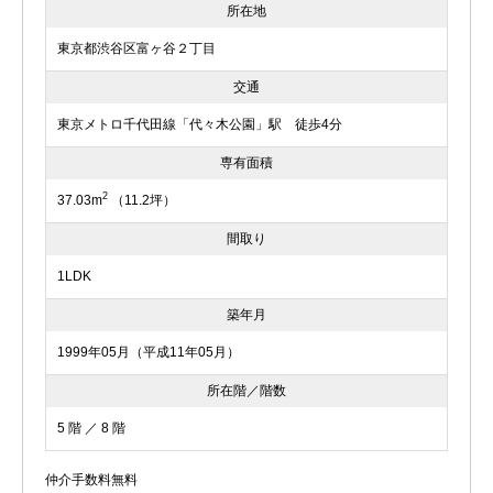
所在地
東京都渋谷区富ヶ谷２丁目
交通
東京メトロ千代田線「代々木公園」駅 徒歩4分
専有面積
2
37.03m
（11.2坪）
間取り
1LDK
築年月
1999年05月（平成11年05月）
所在階／階数
5 階 ／ 8 階
仲介手数料無料