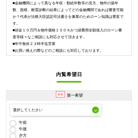
■金融機関によって異なる年収・勤続年数等の見方、物件の築年
数、面積、耐震診断の結果によってどの金融機関であれば審査可能
か？代表が法務大臣認定司法書士を兼業のためローン知識は豊富で
す。
■頭金１０万円＆物件価格１００％かつ諸費用全額借入のローン審
査等様々なご相談にも対応させて頂きます。
■年中無休２３時半迄営業
■お買い換えの際などのご相談にも対応しております。
内覧希望日
必須
第一希望
午前
午後
夕方