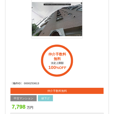
仲介手数料
無料
法定上限額
100
%OFF
〔物件ID〕 0000253613
仲介手数料無料
中古マンション
値下げ
7,798
万円