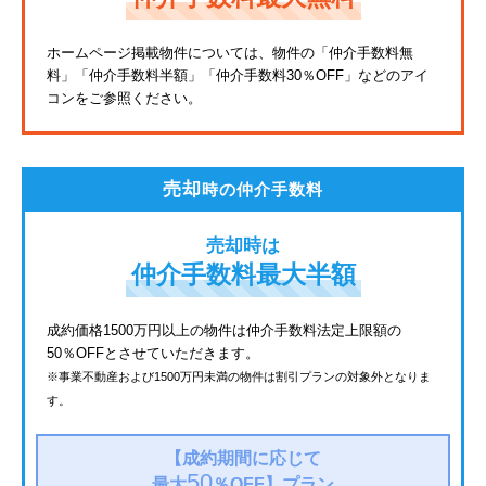
東武亀戸線
ホームページ掲載物件については、物件の「仲介手数料無
料」
「仲介手数料半額」「仲介手数料30％OFF」などのアイ
東武東上線
コンをご参照ください。
JR鶴見線
都電荒川線
売却
時の仲介手数料
西武有楽町線
売却時は
北総鉄道
仲介手数料最大半額
JR常磐線
成約価格1500万円以上の物件は仲介手数料法定上限額の
50％OFFとさせていただきます。
京成金町線
※事業不動産および1500万円未満の物件は割引プランの対象外となりま
す。
西武豊島線
上越新幹線
【成約期間に応じて
50
最大
％OFF】
プラン