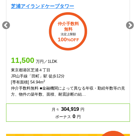
芝浦アイランドケープタワー
仲介手数料
無料
法定上限額
100
%OFF
11,500
万円／1LDK
東京都港区芝浦４丁目
JR山手線「田町」駅 徒歩12分
2
[専有面積] 54.94m
仲介手数料無料 ■金融機関によって異なる年収・勤続年数等の見
方、物件の築年数、面積、耐震診断の結…
304,919
月々
円
0
ボーナス
円