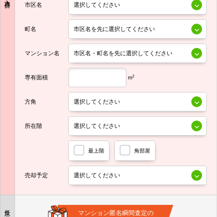
市区名
町名
マンション名
専有面積
2
m
方角
所在階
最上階
角部屋
売却予定
任意
マンション匿名瞬間査定の