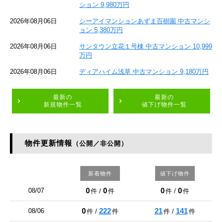
ション 9,980万円
2026年08月06日
シーアイマンションあずま百樹園 中古マンシ
ョン 5,380万円
2026年08月06日
サンタウン立花１号棟 中古マンション 10,999
万円
2026年08月06日
ディアハイム浅草 中古マンション 9,180万円
最新の
最新の
新規物件一覧
値下げ物件一覧
物件更新情報
（公開／非公開）
新着物件
値下げ物件
0
0
0
0
08/07
件 /
件
件 /
件
0
222
21
141
08/06
件 /
件
件 /
件