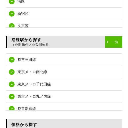
港区
新宿区
文京区
台東区
沿線駅から探す
一覧
（公開物件／非公開物件）
墨田区
都営三田線
江東区
東京メトロ南北線
品川区
東京メトロ千代田線
目黒区
東京メトロ丸ノ内線
大田区
都営新宿線
世田谷区
都営大江戸線
渋谷区
価格から探す