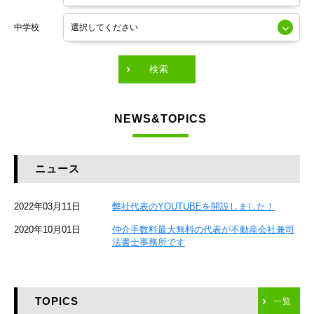
東京メトロ銀座線
中学校
東京メトロ有楽町線
東急田園都市線
検索
東急東横線
NEWS&TOPICS
東急大井町線
JR京葉線
ニュース
JR総武本線
2022年03月11日
弊社代表のYOUTUBEを開設しました！
京成本線
2020年10月01日
仲介手数料最大無料の代表が不動産会社兼司
JR京浜東北線
法書士事務所です
京急本線
TOPICS
東海道新幹線
一覧