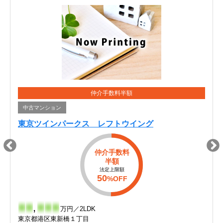
仲介手数料半額
中古マンション
東京ツインパークス レフトウイング
仲介手数料
半額
法定上限額
50
%OFF
-
-
,
-
-
-
万円／2LDK
東京都港区東新橋１丁目