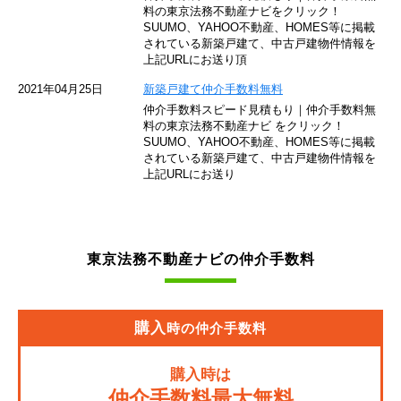
東京モノレール
料の東京法務不動産ナビをクリック！
SUUMO、YAHOO不動産、HOMES等に掲載
されている新築戸建て、中古戸建物件情報を
西武池袋線
上記URLにお送り頂
JR南武線
2021年04月25日
新築戸建て仲介手数料無料
仲介手数料スピード見積もり｜仲介手数料無
東急池上線
料の東京法務不動産ナビ をクリック！
SUUMO、YAHOO不動産、HOMES等に掲載
されている新築戸建て、中古戸建物件情報を
西武新宿線
上記URLにお送り
東武伊勢崎線
京成押上線
東京法務不動産ナビの仲介手数料
JR常磐緩行線
京急大師線
購入
時の仲介手数料
JR東海道本線
購入時は
JR埼京線
仲介手数料最大無料