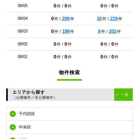
0
0
0
0
08/05
件 /
件
件 /
件
0
288
30
219
08/04
件 /
件
件 /
件
0
198
8
202
08/03
件 /
件
件 /
件
0
0
0
0
08/02
件 /
件
件 /
件
0
0
0
0
08/01
件 /
件
件 /
件
物件検索
エリアから探す
一覧
（公開物件／非公開物件）
千代田区
中央区