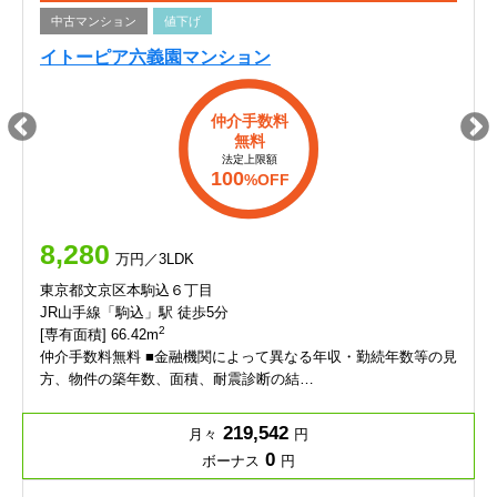
中古マンション
値下げ
イトーピア六義園マンション
仲介手数料
無料
法定上限額
100
%OFF
8,280
万円／3LDK
東京都文京区本駒込６丁目
JR山手線「駒込」駅 徒歩5分
2
[専有面積] 66.42m
仲介手数料無料 ■金融機関によって異なる年収・勤続年数等の見
方、物件の築年数、面積、耐震診断の結…
219,542
月々
円
0
ボーナス
円