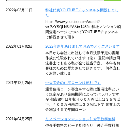
京急空港線
2022年03月11日
弊社代表YOUTUBEチャンネルを開設しまし
た
ゆりかもめ
https://www.youtube.com/watch?
v=PzYSQLN6tYA&t=1452s 弊社マンション瞬
東京メトロ東西線
間査定ページについてYOUTUBEチャンネル
で解説させて頂き
京王井の頭線
2022年01月02日
2022年新年あけましておめでとうございます
本日から会社に出社して今月決済予定の書類
JR湘南新宿ライン
作成に忙殺されています（泣） 登記申請は司
法書士でもある私が全て担当予定。 本年もお
JR横須賀線
客様のために尽力させて頂きます。 何卒宜し
くお願い致しま
京王京王線
2021年12月25日
中央労金の住宅ローンは便利です
通常住宅ローン審査をする際は返済比率とい
東急目黒線
う規定があり金融機関によってバラバラです
が 都市銀行は年収４００万円以上は３５％以
下、４００万円未満は３０％以下で 審査上の
東京臨海高速鉄道
金利は４％で年間ローン
東急世田谷線
2021年04月25日
リノベーションマンション仲介手数料無料
仲介手数料スピード見積もり｜仲介手数料無