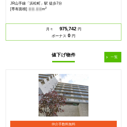
JR山手線「浜松町」駅 徒歩7分
2
[専有面積]
-
-
.
-
-
m
975,742
月々
円
0
ボーナス
円
値下げ物件
一覧
仲介手数料無料