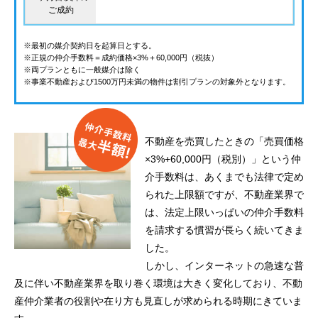
ご成約
※最初の媒介契約日を起算日とする。
※正規の仲介手数料＝成約価格×3%＋60,000円（税抜）
※両プランともに一般媒介は除く
※事業不動産および1500万円未満の物件は割引プランの対象外となります。
不動産を売買したときの「売買価格
×3%+60,000円（税別）」という仲
介手数料は、あくまでも法律で定め
られた上限額ですが、不動産業界で
は、法定上限いっぱいの仲介手数料
を請求する慣習が長らく続いてきま
した。
しかし、インターネットの急速な普
及に伴い不動産業界を取り巻く環境は大きく変化しており、不動
産仲介業者の役割や在り方も見直しが求められる時期にきていま