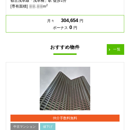
都営浅草線「浅草橋」駅 徒歩1分
2
[専有面積]
-
-
.
-
-
m
304,654
月々
円
0
ボーナス
円
おすすめ物件
一覧
仲介手数料無料
中古マンション
値下げ