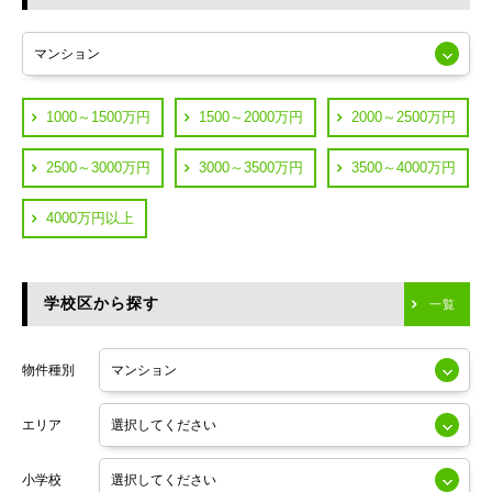
東急多摩川線
練馬区
JR山手線
葛飾区
都営浅草線
1000～1500万円
1500～2000万円
2000～2500万円
横浜市鶴見区
JR中央線
2500～3000万円
3000～3500万円
3500～4000万円
横浜市神奈川区
JR中央・総武線
4000万円以上
川崎市川崎区
つくばエクスプレス
川崎市幸区
学校区から探す
東京メトロ日比谷線
一覧
川崎市中原区
小田急線
川崎市高津区
物件種別
東京メトロ半蔵門線
エリア
東京メトロ副都心線
小学校