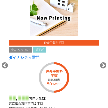
仲介手数料半額
中古マンション
値下げ
ダイナシティ雷門
仲介手数料
半額
法定上限額
50
%OFF
-
-
,
-
-
-
万円／2LDK
東京都台東区雷門２丁目