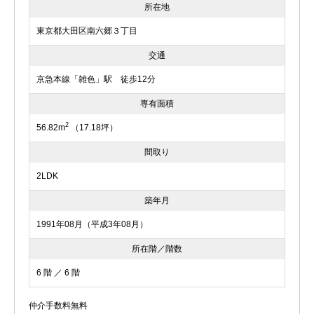
所在地
東京都大田区南六郷３丁目
交通
京急本線「雑色」駅 徒歩12分
専有面積
2
56.82m
（17.18坪）
間取り
2LDK
築年月
1991年08月（平成3年08月）
所在階／階数
6 階 ／ 6 階
仲介手数料無料