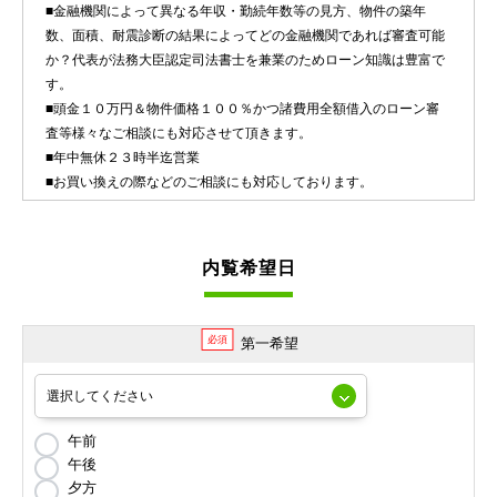
■金融機関によって異なる年収・勤続年数等の見方、物件の築年
数、面積、耐震診断の結果によってどの金融機関であれば審査可能
か？代表が法務大臣認定司法書士を兼業のためローン知識は豊富で
す。
■頭金１０万円＆物件価格１００％かつ諸費用全額借入のローン審
査等様々なご相談にも対応させて頂きます。
■年中無休２３時半迄営業
■お買い換えの際などのご相談にも対応しております。
内覧希望日
必須
第一希望
午前
午後
夕方