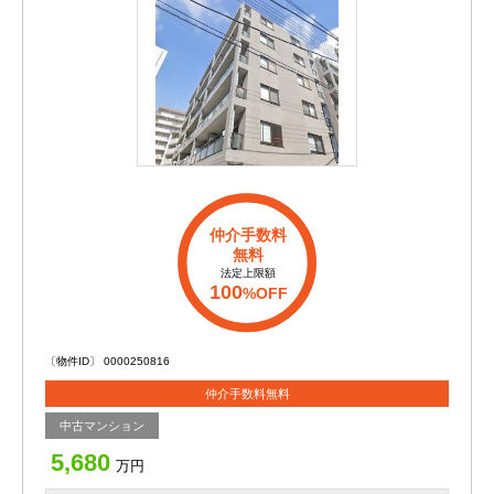
仲介手数料
無料
法定上限額
100
%OFF
〔物件ID〕 0000250816
仲介手数料無料
中古マンション
5,680
万円