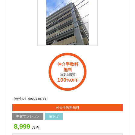
仲介手数料
無料
法定上限額
100
%OFF
〔物件ID〕 0000238786
仲介手数料無料
中古マンション
値下げ
8,999
万円