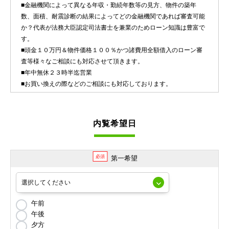
■金融機関によって異なる年収・勤続年数等の見方、物件の築年
数、面積、耐震診断の結果によってどの金融機関であれば審査可能
か？代表が法務大臣認定司法書士を兼業のためローン知識は豊富で
す。
■頭金１０万円＆物件価格１００％かつ諸費用全額借入のローン審
査等様々なご相談にも対応させて頂きます。
■年中無休２３時半迄営業
■お買い換えの際などのご相談にも対応しております。
内覧希望日
必須
第一希望
午前
午後
夕方