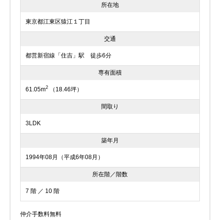
所在地
東京都江東区猿江１丁目
交通
都営新宿線「住吉」駅 徒歩6分
専有面積
2
61.05m
（18.46坪）
間取り
3LDK
築年月
1994年08月（平成6年08月）
所在階／階数
7 階 ／ 10 階
仲介手数料無料