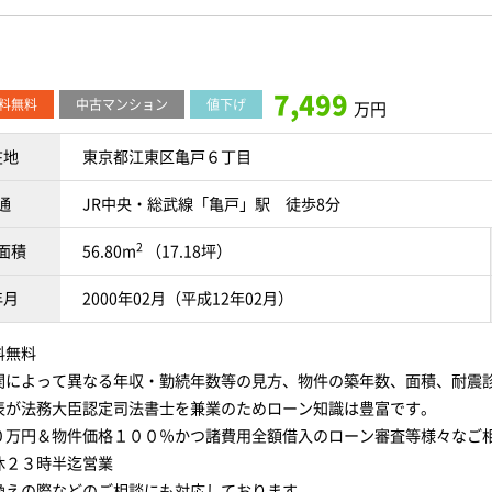
7,499
料無料
中古マンション
値下げ
万円
在地
東京都江東区亀戸６丁目
通
JR中央・総武線「亀戸」駅 徒歩8分
2
面積
56.80m
（17.18坪）
年月
2000年02月（平成12年02月）
料無料
関によって異なる年収・勤続年数等の見方、物件の築年数、面積、耐震
表が法務大臣認定司法書士を兼業のためローン知識は豊富です。
０万円＆物件価格１００％かつ諸費用全額借入のローン審査等様々なご
休２３時半迄営業
換えの際などのご相談にも対応しております。