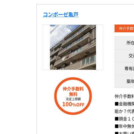
コンポーゼ亀戸
仲介手数
所
交
専有
築
仲介手数料
無料
仲介手数
法定上限額
100
■金融機
%OFF
能か？代
■頭金１
■年中無
■お買い