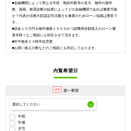
■金融機関によって異なる年収・勤続年数等の見方、物件の築年
数、面積、耐震診断の結果によってどの金融機関であれば審査可能
か？代表が法務大臣認定司法書士を兼業のためローン知識は豊富で
す。
■頭金１０万円＆物件価格１００％かつ諸費用全額借入のローン審
査等様々なご相談にも対応させて頂きます。
■年中無休２３時半迄営業
■お買い換えの際などのご相談にも対応しております。
内覧希望日
必須
第一希望
午前
午後
夕方