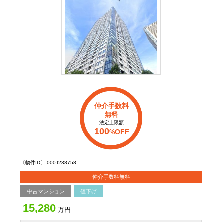
仲介手数料
無料
法定上限額
100
%OFF
〔物件ID〕 0000238758
仲介手数料無料
中古マンション
値下げ
15,280
万円