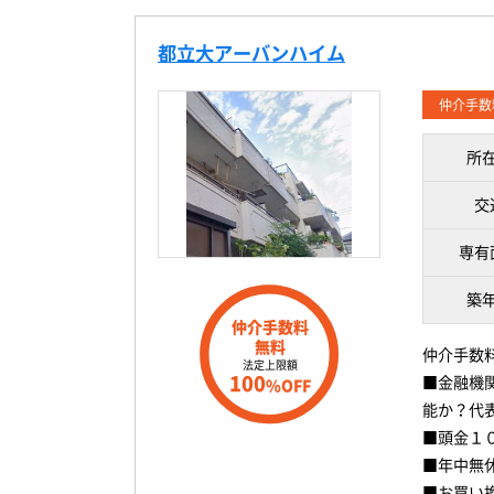
都立大アーバンハイム
仲介手数
所
交
専有
築
仲介手数料
無料
仲介手数
法定上限額
100
■金融機
%OFF
能か？代
■頭金１
■年中無
■お買い