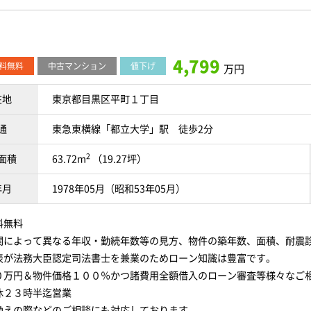
4,799
料無料
中古マンション
値下げ
万円
在地
東京都目黒区平町１丁目
通
東急東横線「都立大学」駅 徒歩2分
2
面積
63.72m
（19.27坪）
年月
1978年05月（昭和53年05月）
料無料
関によって異なる年収・勤続年数等の見方、物件の築年数、面積、耐震
表が法務大臣認定司法書士を兼業のためローン知識は豊富です。
０万円＆物件価格１００％かつ諸費用全額借入のローン審査等様々なご
休２３時半迄営業
換えの際などのご相談にも対応しております。