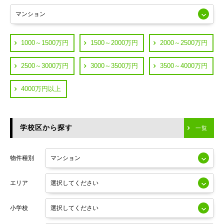
練馬区
JR山手線
葛飾区
都営浅草線
1000～1500万円
1500～2000万円
2000～2500万円
横浜市鶴見区
JR中央線
2500～3000万円
3000～3500万円
3500～4000万円
横浜市神奈川区
JR中央・総武線
4000万円以上
川崎市川崎区
つくばエクスプレス
川崎市幸区
学校区から探す
東京メトロ日比谷線
一覧
川崎市中原区
小田急線
川崎市高津区
物件種別
東京メトロ半蔵門線
エリア
東京メトロ副都心線
小学校
東京メトロ銀座線