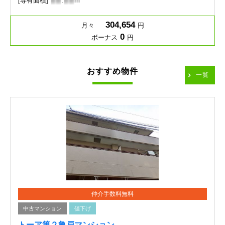
[専有面積]
-
-
.
-
-
m
304,654
月々
円
0
ボーナス
円
おすすめ物件
一覧
仲介手数料無料
中古マンション
値下げ
トーア第２亀戸マンション