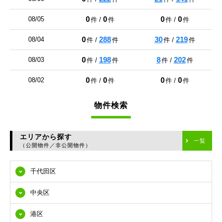
0
0
0
0
08/05
件 /
件
件 /
件
0
288
30
219
08/04
件 /
件
件 /
件
0
198
8
202
08/03
件 /
件
件 /
件
0
0
0
0
08/02
件 /
件
件 /
件
物件検索
エリアから探す
一覧
（公開物件／非公開物件）
千代田区
中央区
港区