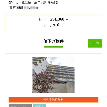
JR中央・総武線「亀戸」駅 徒歩1分
2
[専有面積]
-
-
.
-
-
m
251,360
月々
円
0
ボーナス
円
値下げ物件
一覧
仲介手数料無料
中古マンション
値下げ