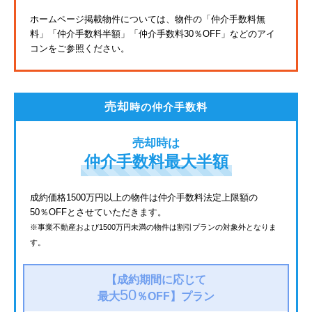
東武亀戸線
ホームページ掲載物件については、物件の「仲介手数料無
料」
「仲介手数料半額」「仲介手数料30％OFF」などのアイ
東武東上線
コンをご参照ください。
JR鶴見線
都電荒川線
売却
時の仲介手数料
西武有楽町線
売却時は
北総鉄道
仲介手数料最大半額
JR常磐線
成約価格1500万円以上の物件は仲介手数料法定上限額の
50％OFFとさせていただきます。
京成金町線
※事業不動産および1500万円未満の物件は割引プランの対象外となりま
す。
西武豊島線
上越新幹線
【成約期間に応じて
50
最大
％OFF】
プラン