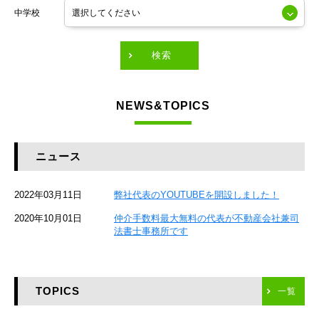
中学校
東京メトロ有楽町線
東急田園都市線
検索
東急東横線
NEWS&TOPICS
東急大井町線
JR京葉線
ニュース
JR総武本線
2022年03月11日
弊社代表のYOUTUBEを開設しました！
京成本線
2020年10月01日
仲介手数料最大無料の代表が不動産会社兼司
JR京浜東北線
法書士事務所です
京急本線
TOPICS
東海道新幹線
一覧