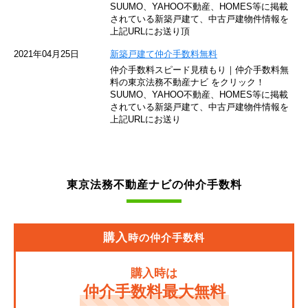
SUUMO、YAHOO不動産、HOMES等に掲載
されている新築戸建て、中古戸建物件情報を
西武池袋線
上記URLにお送り頂
JR南武線
2021年04月25日
新築戸建て仲介手数料無料
仲介手数料スピード見積もり｜仲介手数料無
東急池上線
料の東京法務不動産ナビ をクリック！
SUUMO、YAHOO不動産、HOMES等に掲載
されている新築戸建て、中古戸建物件情報を
西武新宿線
上記URLにお送り
東武伊勢崎線
京成押上線
東京法務不動産ナビの仲介手数料
JR常磐緩行線
京急大師線
購入
時の仲介手数料
JR東海道本線
購入時は
JR埼京線
仲介手数料最大無料