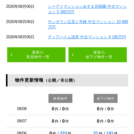
2026年08月06日
シーアイマンションあずま百樹園 中古マンシ
ョン 5,380万円
2026年08月06日
サンタウン立花１号棟 中古マンション 10,999
万円
2026年08月06日
ディアハイム浅草 中古マンション 9,180万円
最新の
最新の
新規物件一覧
値下げ物件一覧
物件更新情報
（公開／非公開）
新着物件
値下げ物件
0
0
0
0
08/08
件 /
件
件 /
件
0
0
0
0
08/07
件 /
件
件 /
件
0
222
21
141
08/06
件 /
件
件 /
件