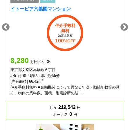
イトーピア六義園マンション
仲介手数料
無料
法定上限額
100
%OFF
8,280
万円／3LDK
東京都文京区本駒込６丁目
JR山手線「駒込」駅 徒歩5分
2
[専有面積] 66.42m
仲介手数料無料 ■金融機関によって異なる年収・勤続年数等の見
方、物件の築年数、面積、耐震診断の結…
219,542
月々
円
0
ボーナス
円