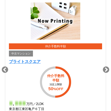
仲介手数料半額
中古マンション
ブライトスクエア
仲介手数料
半額
法定上限額
50
%OFF
-
,
-
-
-
万円／2LDK
東京都江東区亀戸６丁目