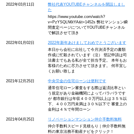
京急空港線
2022年03月11日
弊社代表YOUTUBEチャンネルを開設しまし
た
ゆりかもめ
https://www.youtube.com/watch?
v=PzYSQLN6tYA&t=1452s 弊社マンション瞬
東京メトロ東西線
間査定ページについてYOUTUBEチャンネル
で解説させて頂き
京王井の頭線
2022年01月02日
2022年新年あけましておめでとうございます
本日から会社に出社して今月決済予定の書類
JR湘南新宿ライン
作成に忙殺されています（泣） 登記申請は司
法書士でもある私が全て担当予定。 本年もお
JR横須賀線
客様のために尽力させて頂きます。 何卒宜し
くお願い致しま
京王京王線
2021年12月25日
中央労金の住宅ローンは便利です
通常住宅ローン審査をする際は返済比率とい
東急目黒線
う規定があり金融機関によってバラバラです
が 都市銀行は年収４００万円以上は３５％以
下、４００万円未満は３０％以下で 審査上の
東京臨海高速鉄道
金利は４％で年間ローン
東急世田谷線
2021年04月25日
リノベーションマンション仲介手数料無料
仲介手数料スピード見積もり｜仲介手数料無
東京モノレール
料の東京法務不動産ナビをクリック！