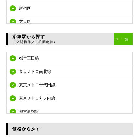
新宿区
文京区
台東区
沿線駅から探す
一覧
（公開物件／非公開物件）
墨田区
都営三田線
江東区
東京メトロ南北線
品川区
東京メトロ千代田線
目黒区
東京メトロ丸ノ内線
大田区
都営新宿線
世田谷区
都営大江戸線
渋谷区
価格から探す
東急多摩川線