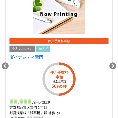
仲介手数料半額
中古マンション
値下げ
ダイナシティ雷門
仲介手数料
半額
法定上限額
50
%OFF
-
-
,
-
-
-
万円／2LDK
東京都台東区雷門２丁目
都営浅草線「浅草橋」駅 徒歩1分
2