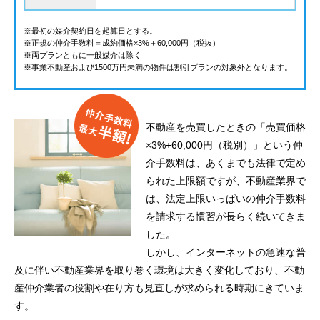
※最初の媒介契約日を起算日とする。
※正規の仲介手数料＝成約価格×3%＋60,000円（税抜）
※両プランともに一般媒介は除く
※事業不動産および1500万円未満の物件は割引プランの対象外となります。
不動産を売買したときの「売買価格
×3%+60,000円（税別）」という仲
介手数料は、あくまでも法律で定め
られた上限額ですが、不動産業界で
は、法定上限いっぱいの仲介手数料
を請求する慣習が長らく続いてきま
した。
しかし、インターネットの急速な普
及に伴い不動産業界を取り巻く環境は大きく変化しており、不動
産仲介業者の役割や在り方も見直しが求められる時期にきていま
す。