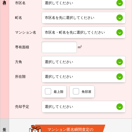
市区名
町名
マンション名
専有面積
2
m
方角
所在階
最上階
角部屋
売却予定
任意
マンション匿名瞬間査定の