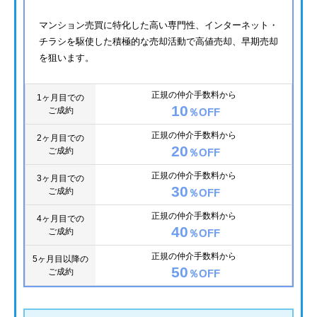
マンション売買に特化した高い専門性、インターネット・
チラシを駆使した積極的な売却活動で高値売却、早期売却
を狙います。
正規の仲介手数料から
1ヶ月目での
10
ご成約
％OFF
正規の仲介手数料から
2ヶ月目での
20
ご成約
％OFF
正規の仲介手数料から
3ヶ月目での
30
ご成約
％OFF
正規の仲介手数料から
4ヶ月目での
40
ご成約
％OFF
正規の仲介手数料から
5ヶ月目以降の
50
ご成約
％OFF