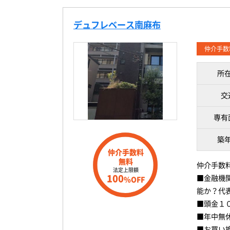
デュフレベース南麻布
仲介手数
所
交
専有
築
仲介手数料
無料
仲介手数
法定上限額
100
■金融機
%OFF
能か？代
■頭金１
■年中無
■お買い