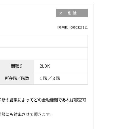
削除
〔物件ID〕 0000227111
間取り
2LDK
所在階／階数
1 階 ／ 3 階
診断の結果によってどの金融機関であれば審査可
相談にも対応させて頂きます。