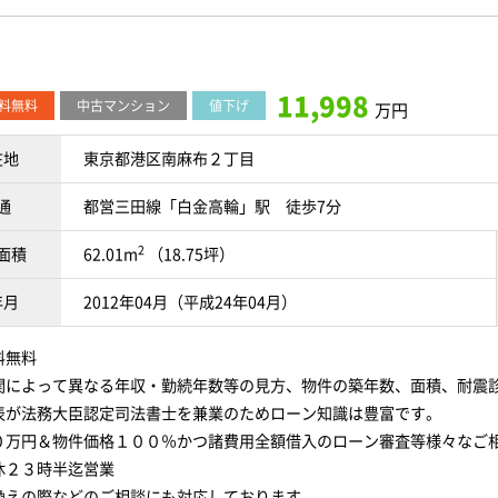
11,998
料無料
中古マンション
値下げ
万円
在地
東京都港区南麻布２丁目
通
都営三田線「白金高輪」駅 徒歩7分
2
面積
62.01m
（18.75坪）
年月
2012年04月（平成24年04月）
料無料
関によって異なる年収・勤続年数等の見方、物件の築年数、面積、耐震
表が法務大臣認定司法書士を兼業のためローン知識は豊富です。
０万円＆物件価格１００％かつ諸費用全額借入のローン審査等様々なご
休２３時半迄営業
換えの際などのご相談にも対応しております。