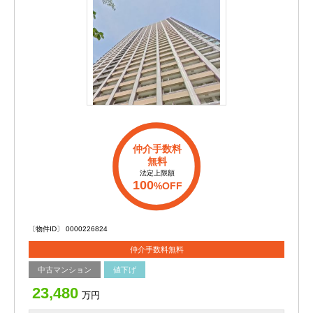
仲介手数料
無料
法定上限額
100
%OFF
〔物件ID〕 0000226824
仲介手数料無料
中古マンション
値下げ
23,480
万円