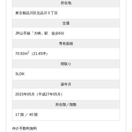
所在地
東京都品川区北品川５丁目
交通
JR山手線「大崎」駅 徒歩6分
専有面積
2
70.92m
（21.45坪）
間取り
3LDK
築年月
2015年05月（平成27年05月）
所在階／階数
17 階 ／ 40 階
仲介手数料無料