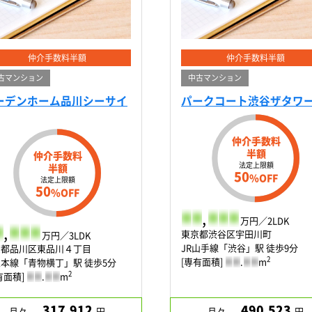
仲介手数料半額
仲介手数料半額
古マンション
中古マンション
ーデンホーム品川シーサイ
パークコート渋谷ザタワ
仲介手数料
半額
仲介手数料
法定上限額
半額
50
%OFF
法定上限額
50
%OFF
-
-
,
-
-
-
万円／2LDK
,
-
-
-
東京都渋谷区宇田川町
万円／3LDK
JR山手線「渋谷」駅 徒歩9分
京都品川区東品川４丁目
2
[専有面積]
-
-
.
-
-
m
本線「青物横丁」駅 徒歩5分
2
有面積]
-
-
.
-
-
m
317,912
490,523
月々
円
月々
円