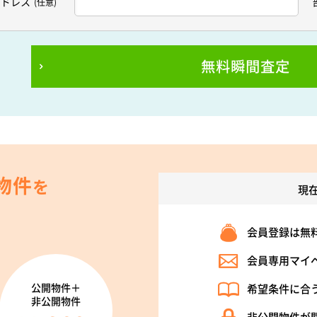
アドレス
(任意)
無料瞬間査定
物件
を
現
会員登録は無
会員専用マイ
公開物件＋
希望条件に合
非公開物件