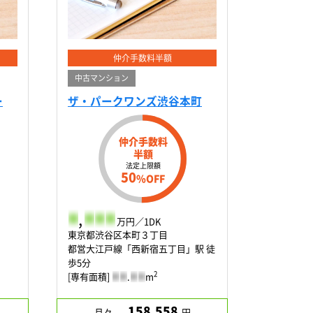
仲介手数料半額
中古マンション
ー
ザ・パークワンズ渋谷本町
仲介手数料
半額
法定上限額
50
%OFF
-
,
-
-
-
万円／1DK
東京都渋谷区本町３丁目
都営大江戸線「西新宿五丁目」駅 徒
歩5分
2
[専有面積]
-
-
.
-
-
m
158,558
月々
円