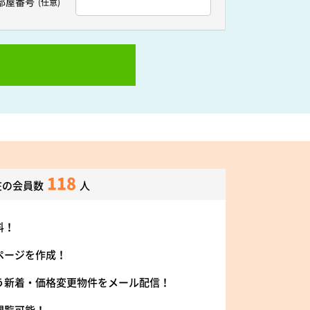
部屋番号
(任意)
118
在の会員数
人
料！
ページを作成！
う新着・価格変更物件をメール配信！