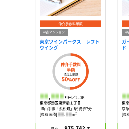
仲介手数料半額
中古マンション
中
東京ツインパークス レフト
ガ
ウイング
ド
仲介手数料
半額
法定上限額
50
%OFF
-
-
,
-
-
-
-
-
万円／2LDK
東京都港区東新橋１丁目
東
JR山手線「浜松町」駅 徒歩7分
京急
2
[専有面積]
-
-
.
-
-
m
[専
975,742
月々
円