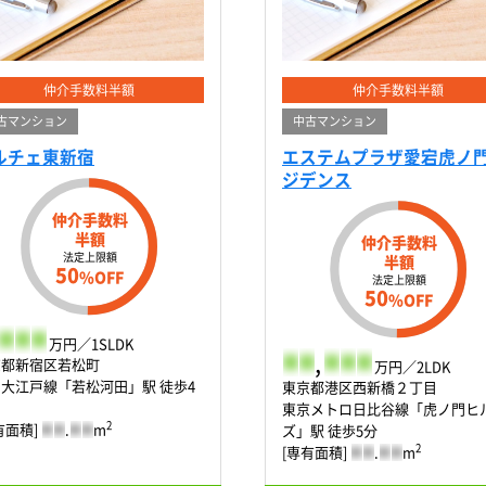
仲介手数料半額
仲介手数料半額
古マンション
中古マンション
ルチェ東新宿
エステムプラザ愛宕虎ノ
ジデンス
仲介手数料
半額
仲介手数料
法定上限額
半額
50
%OFF
法定上限額
50
%OFF
-
-
-
万円／1SLDK
-
-
,
-
-
-
京都新宿区若松町
万円／2LDK
大江戸線「若松河田」駅 徒歩4
東京都港区西新橋２丁目
東京メトロ日比谷線「虎ノ門ヒ
2
有面積]
-
-
.
-
-
m
ズ」駅 徒歩5分
2
[専有面積]
-
-
.
-
-
m