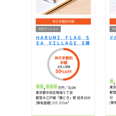
仲介手数料半額
中古マンション
中
ＨＡＲＵＭＩ ＦＬＡＧ Ｓ
ド
ＥＡ ＶＩＬＬＡＧＥ Ｅ棟
仲介手数料
半額
法定上限額
50
%OFF
-
,
-
-
,
-
-
-
東
万円／3LDK
都営
東京都中央区晴海５丁目
分
都営大江戸線「勝どき」駅 徒歩16分
[専
2
[専有面積]
-
-
.
-
-
m