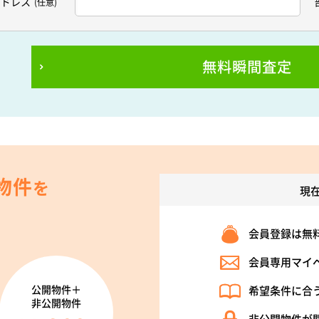
アドレス
(任意)
無料瞬間査定
物件
を
現
会員登録は無
会員専用マイ
公開物件＋
希望条件に合
非公開物件