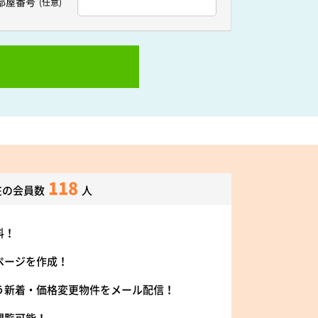
部屋番号
(任意)
118
在の会員数
人
料！
ページを作成！
う新着・価格変更物件をメール配信！