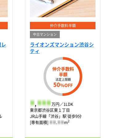
仲介手数料半額
中古マンション
門レ
ライオンズマンション渋谷シ
ティ
仲介手数料
半額
法定上限額
50
%OFF
-
,
-
-
-
万円／1LDK
東京都渋谷区東１丁目
ル
JR山手線「渋谷」駅 徒歩9分
2
[専有面積]
-
-
.
-
-
m