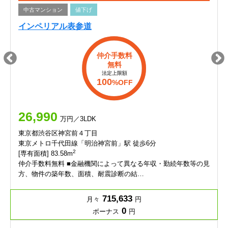
中古マンション
値下げ
インペリアル表参道
仲介手数料
無料
法定上限額
100
%OFF
26,990
万円／3LDK
東京都渋谷区神宮前４丁目
東京メトロ千代田線「明治神宮前」駅 徒歩6分
2
[専有面積] 83.58m
仲介手数料無料 ■金融機関によって異なる年収・勤続年数等の見
方、物件の築年数、面積、耐震診断の結…
715,633
月々
円
0
ボーナス
円