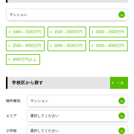
東急多摩川線
練馬区
JR山手線
葛飾区
都営浅草線
1000～1500万円
1500～2000万円
2000～2500万円
横浜市鶴見区
JR中央線
2500～3000万円
3000～3500万円
3500～4000万円
横浜市神奈川区
JR中央・総武線
4000万円以上
川崎市川崎区
つくばエクスプレス
川崎市幸区
学校区から探す
東京メトロ日比谷線
一覧
川崎市中原区
小田急線
川崎市高津区
物件種別
東京メトロ半蔵門線
エリア
東京メトロ副都心線
小学校