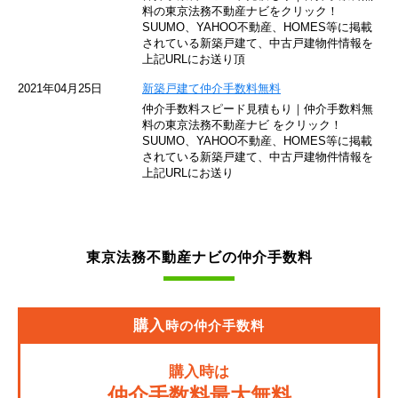
東京モノレール
料の東京法務不動産ナビをクリック！
SUUMO、YAHOO不動産、HOMES等に掲載
されている新築戸建て、中古戸建物件情報を
西武池袋線
上記URLにお送り頂
JR南武線
2021年04月25日
新築戸建て仲介手数料無料
仲介手数料スピード見積もり｜仲介手数料無
東急池上線
料の東京法務不動産ナビ をクリック！
SUUMO、YAHOO不動産、HOMES等に掲載
されている新築戸建て、中古戸建物件情報を
西武新宿線
上記URLにお送り
東武伊勢崎線
京成押上線
東京法務不動産ナビの仲介手数料
JR常磐緩行線
京急大師線
購入
時の仲介手数料
JR東海道本線
購入時は
JR埼京線
仲介手数料最大無料