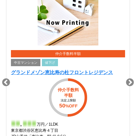
仲介手数料半額
中古マンション
値下げ
グランドメゾン恵比寿の杜フロントレジデンス
仲介手数料
半額
法定上限額
50
%OFF
-
-
,
-
-
-
万円／1LDK
東京都渋谷区恵比寿４丁目