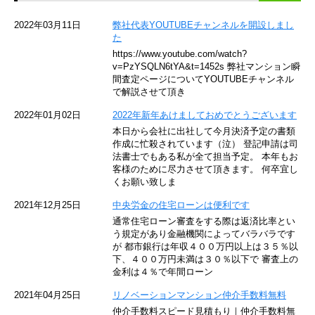
京急空港線
2022年03月11日
弊社代表YOUTUBEチャンネルを開設しまし
た
ゆりかもめ
https://www.youtube.com/watch?
v=PzYSQLN6tYA&t=1452s 弊社マンション瞬
東京メトロ東西線
間査定ページについてYOUTUBEチャンネル
で解説させて頂き
京王井の頭線
2022年01月02日
2022年新年あけましておめでとうございます
本日から会社に出社して今月決済予定の書類
JR湘南新宿ライン
作成に忙殺されています（泣） 登記申請は司
法書士でもある私が全て担当予定。 本年もお
JR横須賀線
客様のために尽力させて頂きます。 何卒宜し
くお願い致しま
京王京王線
2021年12月25日
中央労金の住宅ローンは便利です
通常住宅ローン審査をする際は返済比率とい
東急目黒線
う規定があり金融機関によってバラバラです
が 都市銀行は年収４００万円以上は３５％以
下、４００万円未満は３０％以下で 審査上の
東京臨海高速鉄道
金利は４％で年間ローン
東急世田谷線
2021年04月25日
リノベーションマンション仲介手数料無料
仲介手数料スピード見積もり｜仲介手数料無