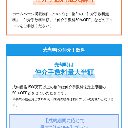
東武亀戸線
ホームページ掲載物件については、物件の「仲介手数料無
料」
「仲介手数料半額」「仲介手数料30％OFF」などのアイ
東武東上線
コンをご参照ください。
JR鶴見線
都電荒川線
売却
時の仲介手数料
西武有楽町線
売却時は
北総鉄道
仲介手数料最大半額
JR常磐線
成約価格1500万円以上の物件は仲介手数料法定上限額の
50％OFFとさせていただきます。
京成金町線
※事業不動産および1500万円未満の物件は割引プランの対象外となりま
す。
西武豊島線
上越新幹線
【成約期間に応じて
50
最大
％OFF】
プラン