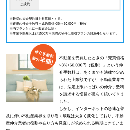
ご成約
※最初の媒介契約日を起算日とする。
※正規の仲介手数料＝成約価格×3%＋60,000円（税抜）
※両プランともに一般媒介は除く
※事業不動産および1500万円未満の物件は割引プランの対象外となります。
不動産を売買したときの「売買価格
×3%+60,000円（税別）」という仲
介手数料は、あくまでも法律で定め
られた上限額ですが、不動産業界で
は、法定上限いっぱいの仲介手数料
を請求する慣習が長らく続いてきま
した。
しかし、インターネットの急速な普
及に伴い不動産業界を取り巻く環境は大きく変化しており、不動
産仲介業者の役割や在り方も見直しが求められる時期にきていま