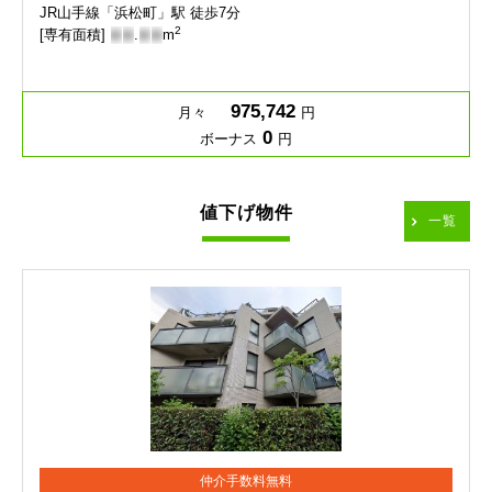
JR山手線「浜松町」駅 徒歩7分
2
[専有面積]
-
-
.
-
-
m
975,742
月々
円
0
ボーナス
円
値下げ物件
一覧
仲介手数料無料