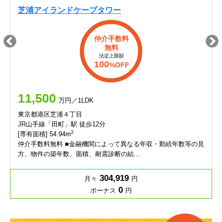
芝浦アイランドケープタワー
仲介手数料
無料
法定上限額
100
%OFF
11,500
万円／1LDK
東京都港区芝浦４丁目
JR山手線「田町」駅 徒歩12分
2
[専有面積] 54.94m
仲介手数料無料 ■金融機関によって異なる年収・勤続年数等の見
方、物件の築年数、面積、耐震診断の結…
304,919
月々
円
0
ボーナス
円