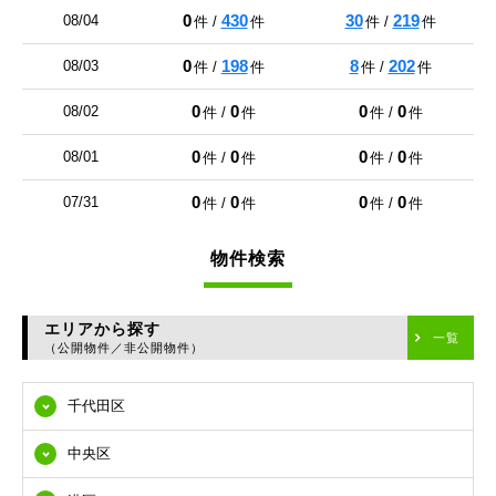
0
430
30
219
08/04
件 /
件
件 /
件
0
198
8
202
08/03
件 /
件
件 /
件
0
0
0
0
08/02
件 /
件
件 /
件
0
0
0
0
08/01
件 /
件
件 /
件
0
0
0
0
07/31
件 /
件
件 /
件
物件検索
エリアから探す
一覧
（公開物件／非公開物件）
千代田区
中央区