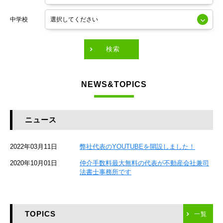
東京メトロ銀座線
中学校
東京メトロ有楽町線
東急田園都市線
検索
東急東横線
NEWS&TOPICS
東急大井町線
JR京葉線
ニュース
JR総武本線
2022年03月11日
弊社代表のYOUTUBEを開設しました！
京成本線
2020年10月01日
仲介手数料最大無料の代表が不動産会社兼司
JR京浜東北線
法書士事務所です
京急本線
TOPICS
東海道新幹線
一覧