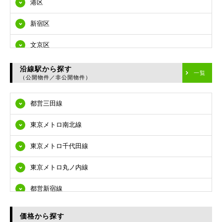
港区
新宿区
文京区
台東区
沿線駅から探す
一覧
（公開物件／非公開物件）
墨田区
都営三田線
江東区
東京メトロ南北線
品川区
東京メトロ千代田線
目黒区
東京メトロ丸ノ内線
大田区
都営新宿線
世田谷区
都営大江戸線
渋谷区
価格から探す