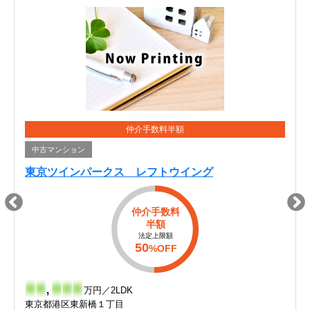
仲介手数料半額
中古マンション
東京ツインパークス レフトウイング
仲介手数料
半額
法定上限額
50
%OFF
-
-
,
-
-
-
万円／2LDK
東京都港区東新橋１丁目