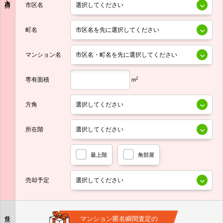
市区名
町名
マンション名
専有面積
2
m
方角
所在階
最上階
角部屋
売却予定
任意
マンション匿名瞬間査定の