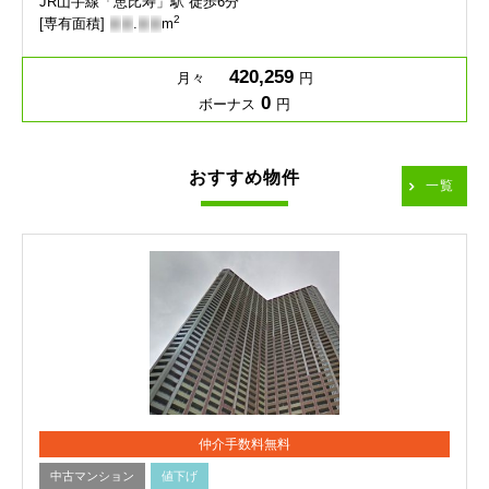
JR山手線「恵比寿」駅 徒歩6分
2
[専有面積]
-
-
.
-
-
m
420,259
月々
円
0
ボーナス
円
おすすめ物件
一覧
仲介手数料無料
中古マンション
値下げ