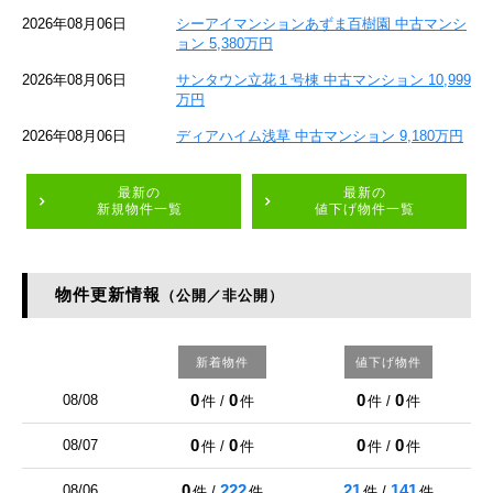
2026年08月06日
シーアイマンションあずま百樹園 中古マンシ
ョン 5,380万円
2026年08月06日
サンタウン立花１号棟 中古マンション 10,999
万円
2026年08月06日
ディアハイム浅草 中古マンション 9,180万円
最新の
最新の
新規物件一覧
値下げ物件一覧
物件更新情報
（公開／非公開）
新着物件
値下げ物件
0
0
0
0
08/08
件 /
件
件 /
件
0
0
0
0
08/07
件 /
件
件 /
件
0
222
21
141
08/06
件 /
件
件 /
件