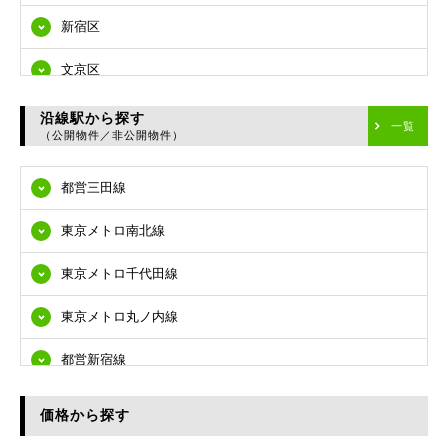
新宿区
文京区
台東区
沿線駅から探す
一覧
（公開物件／非公開物件）
墨田区
都営三田線
江東区
東京メトロ南北線
品川区
東京メトロ千代田線
目黒区
東京メトロ丸ノ内線
大田区
都営新宿線
世田谷区
都営大江戸線
渋谷区
価格から探す
東急多摩川線