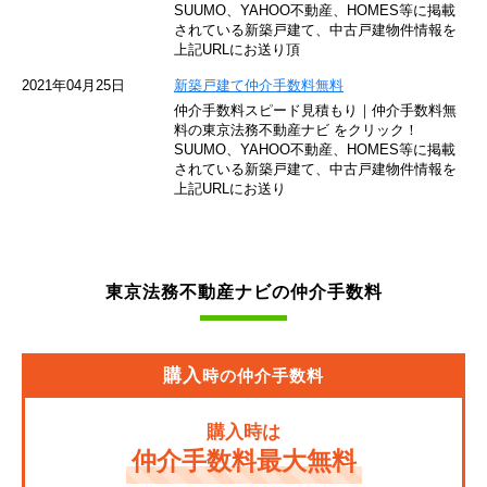
SUUMO、YAHOO不動産、HOMES等に掲載
されている新築戸建て、中古戸建物件情報を
西武池袋線
上記URLにお送り頂
JR南武線
2021年04月25日
新築戸建て仲介手数料無料
仲介手数料スピード見積もり｜仲介手数料無
東急池上線
料の東京法務不動産ナビ をクリック！
SUUMO、YAHOO不動産、HOMES等に掲載
されている新築戸建て、中古戸建物件情報を
西武新宿線
上記URLにお送り
東武伊勢崎線
京成押上線
東京法務不動産ナビの仲介手数料
JR常磐緩行線
京急大師線
購入
時の仲介手数料
JR東海道本線
購入時は
JR埼京線
仲介手数料最大無料