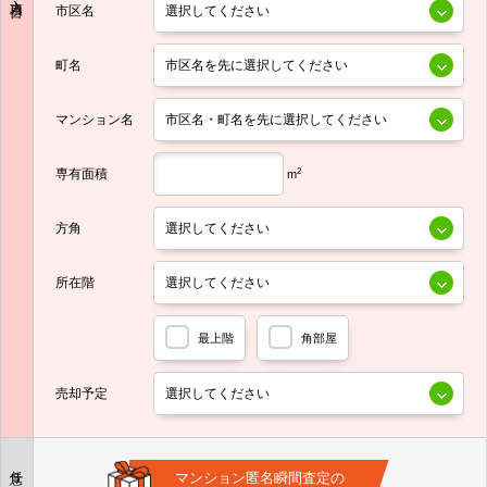
市区名
町名
マンション名
専有面積
2
m
方角
所在階
最上階
角部屋
売却予定
任意
マンション匿名瞬間査定の