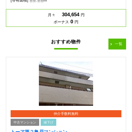
[専有面積]
-
-
.
-
-
m
304,654
月々
円
0
ボーナス
円
おすすめ物件
一覧
仲介手数料無料
中古マンション
値下げ
トーア第２亀戸マンション