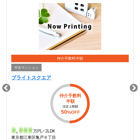
仲介手数料半額
中古マンション
ブライトスクエア
仲介手数料
半額
法定上限額
50
%OFF
-
,
-
-
-
万円／2LDK
東京都江東区亀戸６丁目