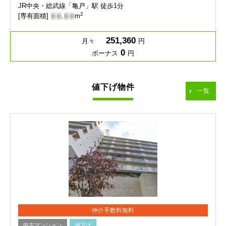
JR中央・総武線「亀戸」駅 徒歩1分
2
[専有面積]
-
-
.
-
-
m
251,360
月々
円
0
ボーナス
円
値下げ物件
一覧
仲介手数料無料
中古マンション
値下げ