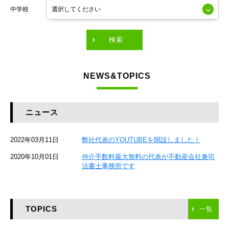
中学校
東京メトロ有楽町線
東急田園都市線
検索
東急東横線
NEWS&TOPICS
東急大井町線
JR京葉線
ニュース
JR総武本線
2022年03月11日
弊社代表のYOUTUBEを開設しました！
京成本線
2020年10月01日
仲介手数料最大無料の代表が不動産会社兼司
JR京浜東北線
法書士事務所です
京急本線
TOPICS
東海道新幹線
一覧