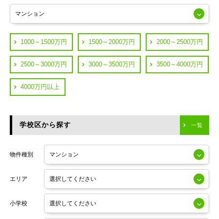
練馬区
JR山手線
葛飾区
都営浅草線
1000～1500万円
1500～2000万円
2000～2500万円
横浜市鶴見区
JR中央線
2500～3000万円
3000～3500万円
3500～4000万円
横浜市神奈川区
JR中央・総武線
4000万円以上
川崎市川崎区
つくばエクスプレス
川崎市幸区
学校区から探す
東京メトロ日比谷線
一覧
川崎市中原区
小田急線
川崎市高津区
物件種別
東京メトロ半蔵門線
エリア
東京メトロ副都心線
小学校
東京メトロ銀座線