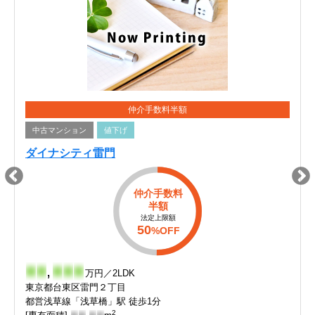
仲介手数料半額
中古マンション
値下げ
ダイナシティ雷門
仲介手数料
半額
法定上限額
50
%OFF
-
-
,
-
-
-
万円／2LDK
東京都台東区雷門２丁目
都営浅草線「浅草橋」駅 徒歩1分
2