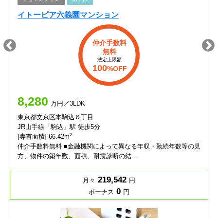
イトーピア六義園マンション
仲介手数料
無料
法定上限額
100
%OFF
8,280
万円／3LDK
東京都文京区本駒込６丁目
JR山手線「駒込」駅 徒歩5分
2
[専有面積] 66.42m
仲介手数料無料 ■金融機関によって異なる年収・勤続年数等の見
方、物件の築年数、面積、耐震診断の結…
219,542
月々
円
0
ボーナス
円