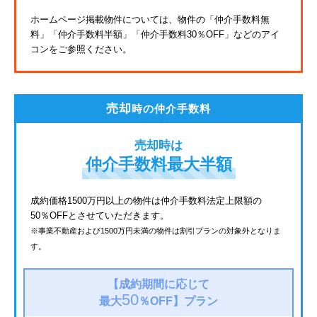
東武亀戸線
ホームページ掲載物件については、物件の「仲介手数料無
料」
「仲介手数料半額」「仲介手数料30％OFF」などのアイ
東武東上線
コンをご参照ください。
JR鶴見線
都電荒川線
売却
時の仲介手数料
西武有楽町線
売却時は
北総鉄道
仲介手数料最大半額
JR常磐線
成約価格1500万円以上の物件は仲介手数料法定上限額の
50％OFFとさせていただきます。
京成金町線
※事業不動産および1500万円未満の物件は割引プランの対象外となりま
す。
西武豊島線
上越新幹線
【成約期間に応じて
50
最大
％OFF】
プラン