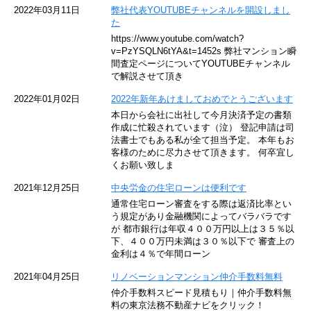
京急空港線
2022年03月11日
弊社代表YOUTUBEチャンネルを開設しまし
た
ゆりかもめ
https://www.youtube.com/watch?
v=PzYSQLN6tYA&t=1452s 弊社マンション瞬
東京メトロ東西線
間査定ページについてYOUTUBEチャンネル
で解説させて頂き
京王井の頭線
2022年01月02日
2022年新年あけましておめでとうございます
本日から会社に出社して今月決済予定の書類
JR湘南新宿ライン
作成に忙殺されています（泣） 登記申請は司
法書士でもある私が全て担当予定。 本年もお
JR横須賀線
客様のために尽力させて頂きます。 何卒宜し
くお願い致しま
京王京王線
2021年12月25日
中央労金の住宅ローンは便利です
通常住宅ローン審査をする際は返済比率とい
東急目黒線
う規定があり金融機関によってバラバラです
が 都市銀行は年収４００万円以上は３５％以
下、４００万円未満は３０％以下で 審査上の
東京臨海高速鉄道
金利は４％で年間ローン
東急世田谷線
2021年04月25日
リノベーションマンション仲介手数料無料
仲介手数料スピード見積もり｜仲介手数料無
東京モノレール
料の東京法務不動産ナビをクリック！