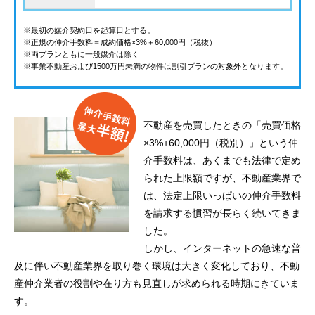
※最初の媒介契約日を起算日とする。
※正規の仲介手数料＝成約価格×3%＋60,000円（税抜）
※両プランともに一般媒介は除く
※事業不動産および1500万円未満の物件は割引プランの対象外となります。
不動産を売買したときの「売買価格
×3%+60,000円（税別）」という仲
介手数料は、あくまでも法律で定め
られた上限額ですが、不動産業界で
は、法定上限いっぱいの仲介手数料
を請求する慣習が長らく続いてきま
した。
しかし、インターネットの急速な普
及に伴い不動産業界を取り巻く環境は大きく変化しており、不動
産仲介業者の役割や在り方も見直しが求められる時期にきていま
す。