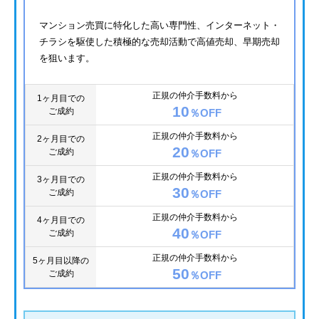
マンション売買に特化した高い専門性、インターネット・
チラシを駆使した積極的な売却活動で高値売却、早期売却
を狙います。
正規の仲介手数料から
1ヶ月目での
10
ご成約
％OFF
正規の仲介手数料から
2ヶ月目での
20
ご成約
％OFF
正規の仲介手数料から
3ヶ月目での
30
ご成約
％OFF
正規の仲介手数料から
4ヶ月目での
40
ご成約
％OFF
正規の仲介手数料から
5ヶ月目以降の
50
ご成約
％OFF