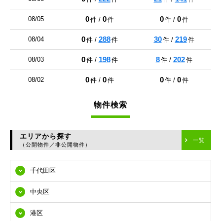
0
0
0
0
08/05
件 /
件
件 /
件
0
288
30
219
08/04
件 /
件
件 /
件
0
198
8
202
08/03
件 /
件
件 /
件
0
0
0
0
08/02
件 /
件
件 /
件
物件検索
エリアから探す
一覧
（公開物件／非公開物件）
千代田区
中央区
港区