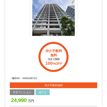
仲介手数料
無料
法定上限額
100
%OFF
〔物件ID〕 0000208723
仲介手数料無料
中古マンション
値下げ
24,990
万円