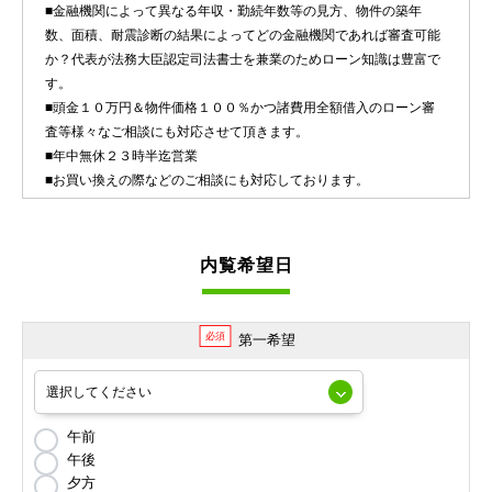
■金融機関によって異なる年収・勤続年数等の見方、物件の築年
数、面積、耐震診断の結果によってどの金融機関であれば審査可能
か？代表が法務大臣認定司法書士を兼業のためローン知識は豊富で
す。
■頭金１０万円＆物件価格１００％かつ諸費用全額借入のローン審
査等様々なご相談にも対応させて頂きます。
■年中無休２３時半迄営業
■お買い換えの際などのご相談にも対応しております。
内覧希望日
必須
第一希望
午前
午後
夕方