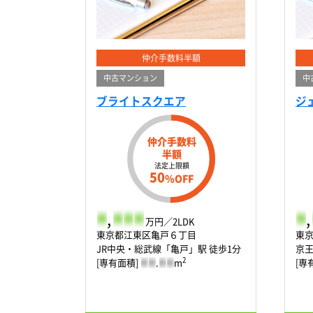
仲介手数料半額
中古マンション
中
ブライトスクエア
ジ
仲介手数料
半額
法定上限額
50
%OFF
-
,
-
-
-
-
,
万円／2LDK
東京都江東区亀戸６丁目
東
JR中央・総武線「亀戸」駅 徒歩1分
京王
2
[専有面積]
-
-
.
-
-
m
[専