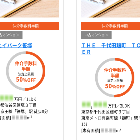
仲介手数料半額
仲介手数料半額
古マンション
中古マンション
ェイパーク笹塚
ＴＨＥ 千代田麹町 Ｔ
ＥＲ
仲介手数料
半額
仲介手数料
法定上限額
半額
50
%OFF
法定上限額
50
%OFF
-
-
-
万円／1LDK
-
-
,
-
-
-
京都渋谷区笹塚３丁目
万円／2LDK
京王線「笹塚」駅 徒歩8分
東京都千代田区麹町３丁目
2
有面積]
-
-
.
-
-
m
東京メトロ有楽町線「麹町」駅 
1分
2
[専有面積]
-
-
.
-
-
m