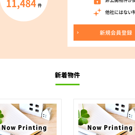
11,484
非公開物件が
件
他社にはない
新規会員登録
新着物件