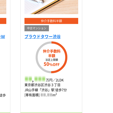
仲介手数料半額
中古マンション
ＯＷ
プラウドタワー渋谷
仲介手数料
半額
法定上限額
50
%OFF
-
-
,
-
-
-
万円／2LDK
東京都渋谷区渋谷３丁目
JR山手線「渋谷」駅 徒歩7分
2
[専有面積]
-
-
.
-
-
m
徒歩