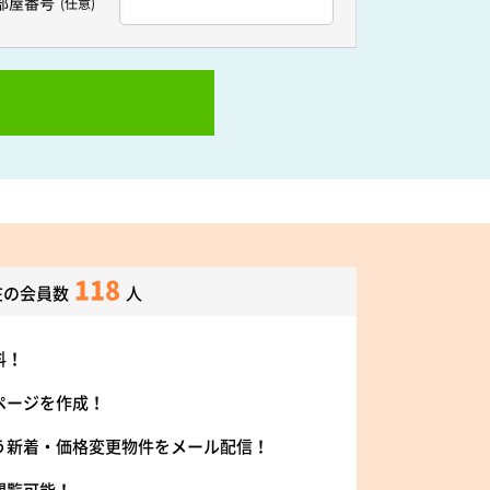
部屋番号
(任意)
118
在の会員数
人
料！
ページを作成！
う新着・価格変更物件をメール配信！