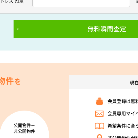
アドレス
(任意)
無料瞬間査定
物件
を
現
会員登録は無
会員専用マイ
公開物件＋
希望条件に合
非公開物件