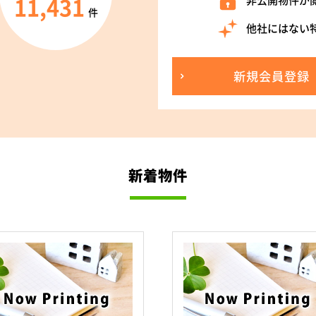
11,431
非公開物件が
件
他社にはない
新規会員登録
新着物件