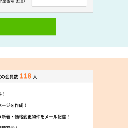
部屋番号
(任意)
118
在の会員数
人
料！
ページを作成！
う新着・価格変更物件をメール配信！