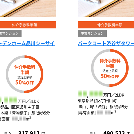
仲介手数料半額
仲介手数料半額
古マンション
中古マンション
ーデンホーム品川シーサイ
パークコート渋谷ザタワ
仲介手数料
半額
仲介手数料
法定上限額
半額
50
%OFF
法定上限額
50
%OFF
-
-
,
-
-
-
万円／2LDK
,
-
-
-
東京都渋谷区宇田川町
万円／3LDK
JR山手線「渋谷」駅 徒歩9分
京都品川区東品川４丁目
2
[専有面積]
-
-
.
-
-
m
本線「青物横丁」駅 徒歩5分
2
有面積]
-
-
.
-
-
m
317,912
490,523
月々
円
月々
円