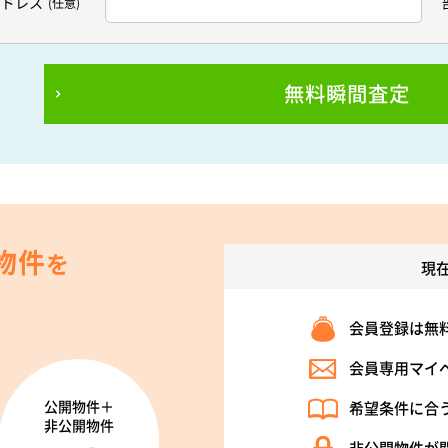
アドレス
(任意)
無料瞬間査定
物件
を
現
会員登録は無
会員専用マイ
公開物件＋
希望条件に合
非公開物件