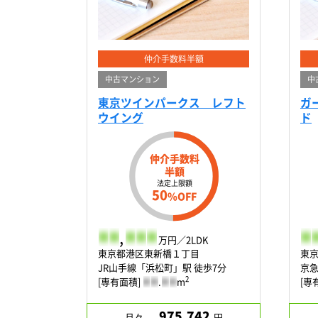
仲介手数料半額
中古マンション
中
東京ツインパークス レフト
ガ
ウイング
ド
仲介手数料
半額
法定上限額
50
%OFF
-
-
,
-
-
-
-
-
万円／2LDK
東京都港区東新橋１丁目
東
JR山手線「浜松町」駅 徒歩7分
京急
2
[専有面積]
-
-
.
-
-
m
[専
975,742
月々
円