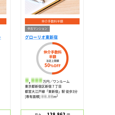
仲介手数料半額
中古マンション
ー
グローリオ東新宿
仲介手数料
半額
法定上限額
50
%OFF
-
,
-
-
-
万円／ワンルーム
東京都新宿区新宿７丁目
都営大江戸線「東新宿」駅 徒歩3分
2
[専有面積]
-
-
.
-
-
m
128,862
月々
円