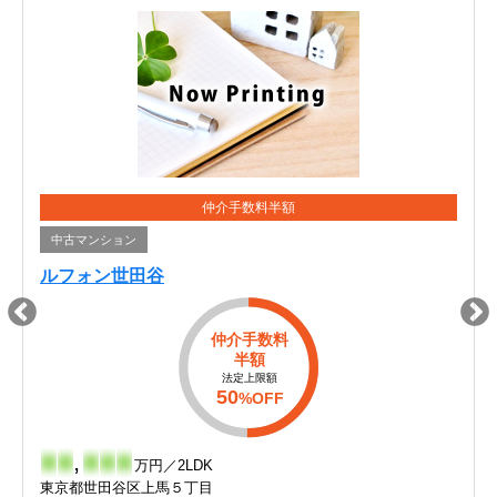
仲介手数料半額
中古マンション
ルフォン世田谷
仲介手数料
半額
法定上限額
50
%OFF
-
-
,
-
-
-
万円／2LDK
東京都世田谷区上馬５丁目