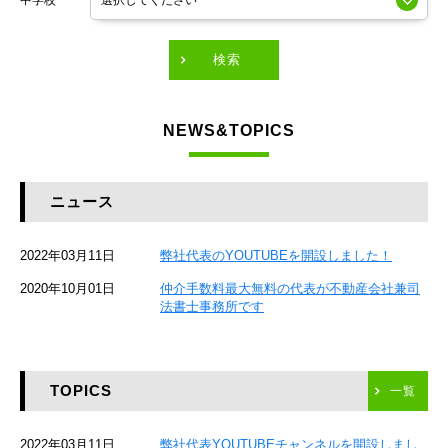
中学校
東京メトロ有楽町線
東急田園都市線
検索
東急東横線
NEWS&TOPICS
東急大井町線
JR京葉線
ニュース
JR総武本線
2022年03月11日
弊社代表のYOUTUBEを開設しました！
京成本線
2020年10月01日
仲介手数料最大無料の代表が不動産会社兼司
JR京浜東北線
法書士事務所です
京急本線
TOPICS
京急空港線
一覧
ゆりかもめ
2022年03月11日
弊社代表YOUTUBEチャンネルを開設しまし