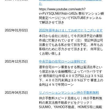
た
東京メトロ東西線
https://www.youtube.com/watch?
v=PzYSQLN6tYA&t=1452s 弊社マンション瞬
京王井の頭線
間査定ページについてYOUTUBEチャンネル
で解説させて頂き
JR湘南新宿ライン
2022年01月02日
2022年新年あけましておめでとうございます
本日から会社に出社して今月決済予定の書類
JR横須賀線
作成に忙殺されています（泣） 登記申請は司
法書士でもある私が全て担当予定。 本年もお
京王京王線
客様のために尽力させて頂きます。 何卒宜し
くお願い致しま
東急目黒線
2021年12月25日
中央労金の住宅ローンは便利です
通常住宅ローン審査をする際は返済比率とい
東京臨海高速鉄道
う規定があり金融機関によってバラバラです
が 都市銀行は年収４００万円以上は３５％以
下、４００万円未満は３０％以下で 審査上の
東急世田谷線
金利は４％で年間ローン
西武池袋線
2021年04月25日
リノベーションマンション仲介手数料無料
仲介手数料スピード見積もり｜仲介手数料無
JR南武線
料の東京法務不動産ナビをクリック！
SUUMO、YAHOO不動産、HOMES等に掲載