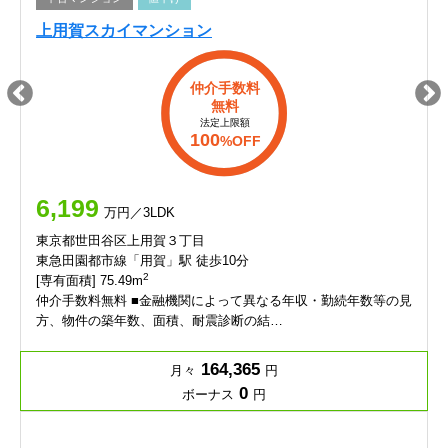
上用賀スカイマンション
仲介手数料
無料
法定上限額
100
%OFF
6,199
万円／3LDK
東京都世田谷区上用賀３丁目
東急田園都市線「用賀」駅 徒歩10分
2
[専有面積] 75.49m
仲介手数料無料 ■金融機関によって異なる年収・勤続年数等の見
方、物件の築年数、面積、耐震診断の結…
164,365
月々
円
0
ボーナス
円