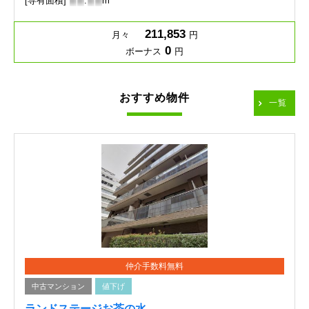
[専有面積]
-
-
.
-
-
m
211,853
月々
円
0
ボーナス
円
おすすめ物件
一覧
仲介手数料無料
中古マンション
値下げ
ランドステージお茶の水