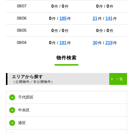
0
0
0
0
08/07
件 /
件
件 /
件
0
185
21
141
08/06
件 /
件
件 /
件
0
0
0
0
08/05
件 /
件
件 /
件
0
191
30
219
08/04
件 /
件
件 /
件
物件検索
エリアから探す
一覧
（公開物件／非公開物件）
千代田区
中央区
港区