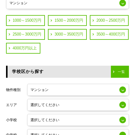
JR山手線
葛飾区
都営浅草線
1000～1500万円
1500～2000万円
2000～2500万円
横浜市鶴見区
JR中央線
2500～3000万円
3000～3500万円
3500～4000万円
横浜市神奈川区
JR中央・総武線
4000万円以上
川崎市川崎区
つくばエクスプレス
川崎市幸区
学校区から探す
東京メトロ日比谷線
一覧
川崎市中原区
小田急線
川崎市高津区
物件種別
東京メトロ半蔵門線
エリア
東京メトロ副都心線
小学校
東京メトロ銀座線