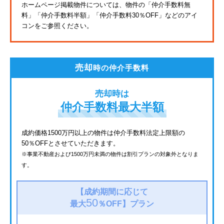
ホームページ掲載物件については、物件の「仲介手数料無
料」
「仲介手数料半額」「仲介手数料30％OFF」などのアイ
JR鶴見線
コンをご参照ください。
東海道新幹線
都電荒川線
売却
時の仲介手数料
西武有楽町線
売却時は
北総鉄道
仲介手数料最大半額
JR常磐線
成約価格1500万円以上の物件は仲介手数料法定上限額の
50％OFFとさせていただきます。
京成金町線
※事業不動産および1500万円未満の物件は割引プランの対象外となりま
す。
上越新幹線
西武豊島線
【成約期間に応じて
50
最大
％OFF】
プラン