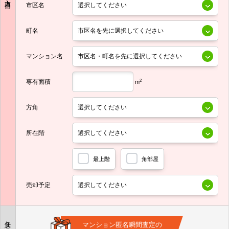
市区名
町名
マンション名
専有面積
2
m
方角
所在階
最上階
角部屋
売却予定
任意
マンション匿名瞬間査定の