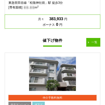
東急世田谷線「松陰神社前」駅 徒歩3分
2
[専有面積]
-
-
.
-
-
m
383,933
月々
円
0
ボーナス
円
値下げ物件
一覧
仲介手数料無料
中古マンション
値下げ