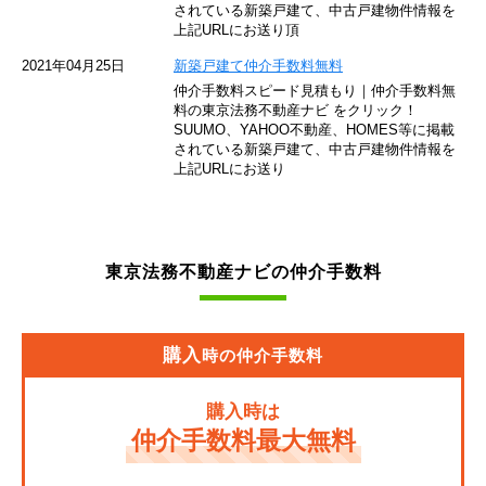
されている新築戸建て、中古戸建物件情報を
東急池上線
上記URLにお送り頂
西武新宿線
2021年04月25日
新築戸建て仲介手数料無料
仲介手数料スピード見積もり｜仲介手数料無
東武伊勢崎線
料の東京法務不動産ナビ をクリック！
SUUMO、YAHOO不動産、HOMES等に掲載
されている新築戸建て、中古戸建物件情報を
京成押上線
上記URLにお送り
JR常磐緩行線
京急大師線
東京法務不動産ナビの仲介手数料
東京モノレール
JR埼京線
購入
時の仲介手数料
東武亀戸線
購入時は
東武東上線
仲介手数料最大無料
JR東海道本線