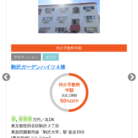
仲介手数料半額
中古マンション
値下げ
駒沢ガーデンハイツＡ棟
仲介手数料
半額
法定上限額
50
%OFF
-
,
-
-
-
万円／3LDK
東京都世田谷区駒沢３丁目
東急田園都市線「駒沢大学」駅 徒歩10分
2