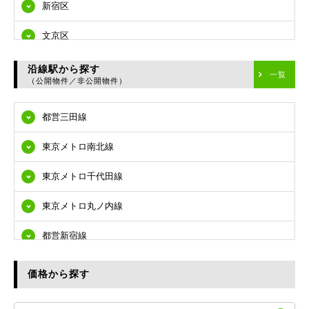
新宿区
文京区
台東区
沿線駅から探す
一覧
（公開物件／非公開物件）
墨田区
都営三田線
江東区
東京メトロ南北線
品川区
東京メトロ千代田線
目黒区
東京メトロ丸ノ内線
大田区
都営新宿線
世田谷区
都営大江戸線
渋谷区
価格から探す
東急多摩川線
練馬区