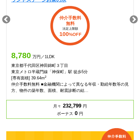
仲介手数料
無料
法定上限額
100
%OFF
8,780
万円／1LDK
東京都千代田区神田錦町３丁目
東京メトロ半蔵門線「神保町」駅 徒歩5分
2
[専有面積] 39.64m
仲介手数料無料 ■金融機関によって異なる年収・勤続年数等の見
方、物件の築年数、面積、耐震診断の結…
232,799
月々
円
0
ボーナス
円