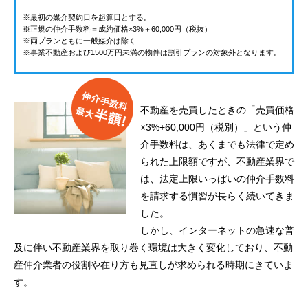
※最初の媒介契約日を起算日とする。
※正規の仲介手数料＝成約価格×3%＋60,000円（税抜）
※両プランともに一般媒介は除く
※事業不動産および1500万円未満の物件は割引プランの対象外となります。
不動産を売買したときの「売買価格
×3%+60,000円（税別）」という仲
介手数料は、あくまでも法律で定め
られた上限額ですが、不動産業界で
は、法定上限いっぱいの仲介手数料
を請求する慣習が長らく続いてきま
した。
しかし、インターネットの急速な普
及に伴い不動産業界を取り巻く環境は大きく変化しており、不動
産仲介業者の役割や在り方も見直しが求められる時期にきていま
す。