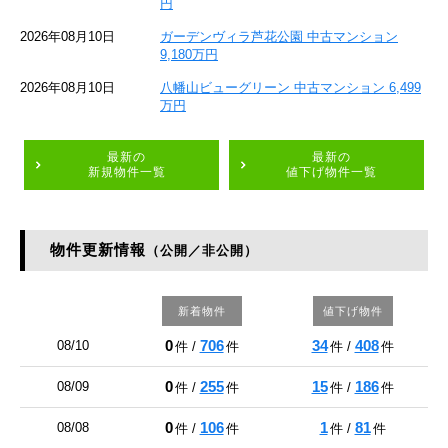
円
2026年08月10日
ガーデンヴィラ芦花公園 中古マンション
9,180万円
2026年08月10日
八幡山ビューグリーン 中古マンション 6,499
万円
最新の
最新の
新規物件一覧
値下げ物件一覧
物件更新情報
（公開／非公開）
新着物件
値下げ物件
0
706
34
408
08/10
件 /
件
件 /
件
0
255
15
186
08/09
件 /
件
件 /
件
0
106
1
81
08/08
件 /
件
件 /
件