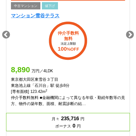
中古マンション
値下げ
マンション雪谷テラス
仲介手数料
無料
法定上限額
100
%OFF
8,890
万円／4LDK
東京都大田区東雪谷３丁目
東急池上線「石川台」駅 徒歩8分
2
[専有面積] 123.42m
仲介手数料無料 ■金融機関によって異なる年収・勤続年数等の見
方、物件の築年数、面積、耐震診断の結…
235,716
月々
円
0
ボーナス
円