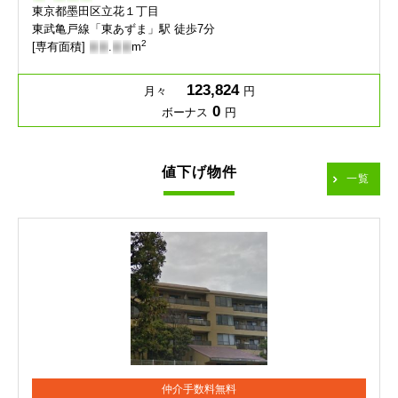
東京都墨田区立花１丁目
東武亀戸線「東あずま」駅 徒歩7分
2
[専有面積]
-
-
.
-
-
m
123,824
月々
円
0
ボーナス
円
値下げ物件
一覧
仲介手数料無料