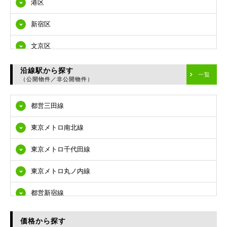
港区
新宿区
文京区
台東区
沿線駅から探す
一覧
（公開物件／非公開物件）
墨田区
都営三田線
江東区
東京メトロ南北線
品川区
東京メトロ千代田線
目黒区
東京メトロ丸ノ内線
大田区
都営新宿線
世田谷区
都営大江戸線
渋谷区
価格から探す