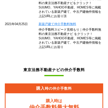
東京モノレール
料の東京法務不動産ナビをクリック！
SUUMO、YAHOO不動産、HOMES等に掲載
されている新築戸建て、中古戸建物件情報を
西武池袋線
上記URLにお送り頂
JR南武線
2021年04月25日
新築戸建て仲介手数料無料
仲介手数料スピード見積もり｜仲介手数料無
東急池上線
料の東京法務不動産ナビ をクリック！
SUUMO、YAHOO不動産、HOMES等に掲載
されている新築戸建て、中古戸建物件情報を
西武新宿線
上記URLにお送り
東武伊勢崎線
京成押上線
東京法務不動産ナビの仲介手数料
JR常磐緩行線
京急大師線
購入
時の仲介手数料
JR東海道本線
購入時は
JR埼京線
仲介手数料最大無料