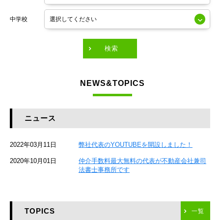
東京メトロ銀座線
中学校
東京メトロ有楽町線
東急田園都市線
検索
東急東横線
NEWS&TOPICS
東急大井町線
JR京葉線
ニュース
JR総武本線
2022年03月11日
弊社代表のYOUTUBEを開設しました！
京成本線
2020年10月01日
仲介手数料最大無料の代表が不動産会社兼司
JR京浜東北線
法書士事務所です
京急本線
TOPICS
東海道新幹線
一覧