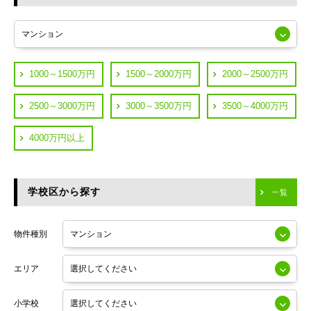
東急多摩川線
練馬区
JR山手線
葛飾区
都営浅草線
1000～1500万円
1500～2000万円
2000～2500万円
横浜市鶴見区
JR中央線
2500～3000万円
3000～3500万円
3500～4000万円
横浜市神奈川区
JR中央・総武線
4000万円以上
川崎市川崎区
つくばエクスプレス
川崎市幸区
学校区から探す
東京メトロ日比谷線
一覧
川崎市中原区
小田急線
川崎市高津区
物件種別
東京メトロ半蔵門線
エリア
東京メトロ副都心線
小学校