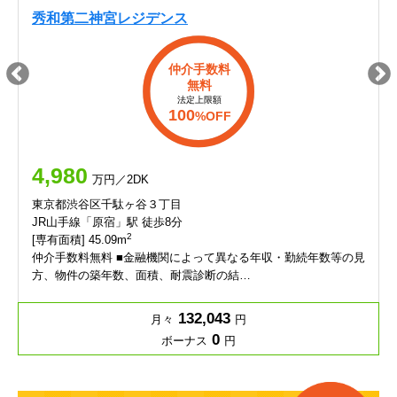
秀和第二神宮レジデンス
仲介手数料
無料
法定上限額
100
%OFF
4,980
万円／2DK
東京都渋谷区千駄ヶ谷３丁目
JR山手線「原宿」駅 徒歩8分
2
[専有面積] 45.09m
仲介手数料無料 ■金融機関によって異なる年収・勤続年数等の見
方、物件の築年数、面積、耐震診断の結…
132,043
月々
円
0
ボーナス
円