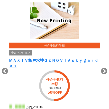
仲介手数料半額
中古マンション
ＭＡＸＩＶ亀戸水神ＧＥＮＯＶＩＡｓｋｙｇａｒｄ
ｅｎ
仲介手数料
半額
法定上限額
50
%OFF
-
,
-
-
-
万円／1LDK