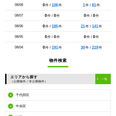
0
106
1
81
08/08
件 /
件
件 /
件
0
0
0
0
08/07
件 /
件
件 /
件
0
185
21
141
08/06
件 /
件
件 /
件
0
0
0
0
08/05
件 /
件
件 /
件
0
191
30
219
08/04
件 /
件
件 /
件
物件検索
エリアから探す
一覧
（公開物件／非公開物件）
千代田区
中央区