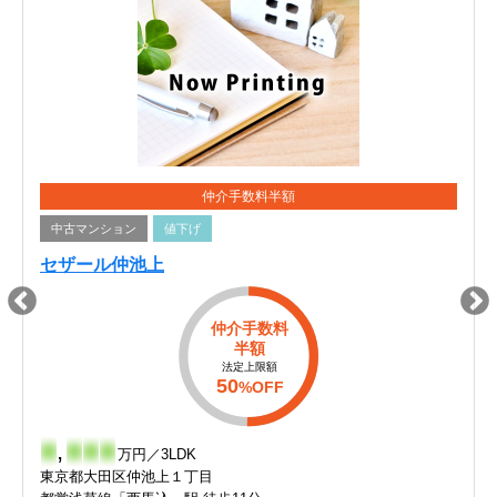
仲介手数料半額
中古マンション
値下げ
セザール仲池上
仲介手数料
半額
法定上限額
50
%OFF
-
,
-
-
-
万円／3LDK
東京都大田区仲池上１丁目