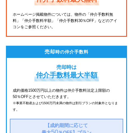
東武亀戸線
ホームページ掲載物件については、物件の「仲介手数料無
料」
「仲介手数料半額」「仲介手数料30％OFF」などのアイ
東武東上線
コンをご参照ください。
JR鶴見線
都電荒川線
売却
時の仲介手数料
西武有楽町線
売却時は
北総鉄道
仲介手数料最大半額
JR常磐線
成約価格1500万円以上の物件は仲介手数料法定上限額の
50％OFFとさせていただきます。
京成金町線
※事業不動産および1500万円未満の物件は割引プランの対象外となりま
す。
上越新幹線
西武豊島線
【成約期間に応じて
50
最大
％OFF】
プラン