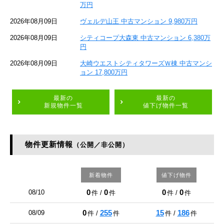
万円
2026年08月09日
ヴェルデ山王 中古マンション 9,980万円
2026年08月09日
シティコープ大森東 中古マンション 6,380万
円
2026年08月09日
大崎ウエストシティタワーズＷ棟 中古マンシ
ョン 17,800万円
最新の
最新の
新規物件一覧
値下げ物件一覧
物件更新情報
（公開／非公開）
新着物件
値下げ物件
0
0
0
0
08/10
件 /
件
件 /
件
0
255
15
186
08/09
件 /
件
件 /
件