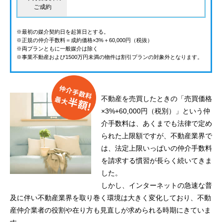
ご成約
※最初の媒介契約日を起算日とする。
※正規の仲介手数料＝成約価格×3%＋60,000円（税抜）
※両プランともに一般媒介は除く
※事業不動産および1500万円未満の物件は割引プランの対象外となります。
不動産を売買したときの「売買価格
×3%+60,000円（税別）」という仲
介手数料は、あくまでも法律で定め
られた上限額ですが、不動産業界で
は、法定上限いっぱいの仲介手数料
を請求する慣習が長らく続いてきま
した。
しかし、インターネットの急速な普
及に伴い不動産業界を取り巻く環境は大きく変化しており、不動
産仲介業者の役割や在り方も見直しが求められる時期にきていま