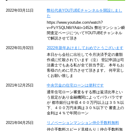
京急空港線
2022年03月11日
弊社代表YOUTUBEチャンネルを開設しまし
た
ゆりかもめ
https://www.youtube.com/watch?
v=PzYSQLN6tYA&t=1452s 弊社マンション瞬
東京メトロ東西線
間査定ページについてYOUTUBEチャンネル
で解説させて頂き
京王井の頭線
2022年01月02日
2022年新年あけましておめでとうございます
本日から会社に出社して今月決済予定の書類
JR湘南新宿ライン
作成に忙殺されています（泣） 登記申請は司
法書士でもある私が全て担当予定。 本年もお
JR横須賀線
客様のために尽力させて頂きます。 何卒宜し
くお願い致しま
京王京王線
2021年12月25日
中央労金の住宅ローンは便利です
通常住宅ローン審査をする際は返済比率とい
東急目黒線
う規定があり金融機関によってバラバラです
が 都市銀行は年収４００万円以上は３５％以
下、４００万円未満は３０％以下で 審査上の
東京臨海高速鉄道
金利は４％で年間ローン
東急世田谷線
2021年04月25日
リノベーションマンション仲介手数料無料
仲介手数料スピード見積もり｜仲介手数料無