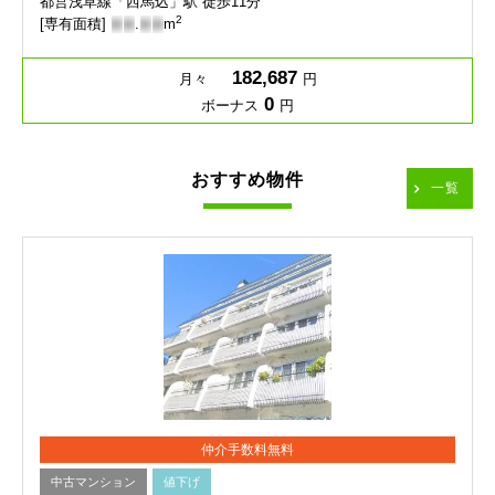
都営浅草線「西馬込」駅 徒歩11分
2
[専有面積]
-
-
.
-
-
m
182,687
月々
円
0
ボーナス
円
おすすめ物件
一覧
仲介手数料無料
中古マンション
値下げ