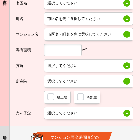
市区名
町名
マンション名
専有面積
2
m
方角
所在階
最上階
角部屋
売却予定
任意
マンション匿名瞬間査定の