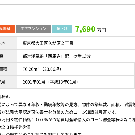
7,690
料無料
中古マンション
値下げ
万円
在地
東京都大田区久が原２丁目
通
都営浅草線「西馬込」駅 徒歩13分
2
面積
76.26m
（23.06坪）
年月
2001年01月（平成13年01月）
料無料
関によって異なる年収・勤続年数等の見方、物件の築年数、面積、耐震
表が法務大臣認定司法書士を兼業のためローン知識は豊富です。
０万円＆物件価格１００％かつ諸費用全額借入のローン審査等様々なご
休２３時半迄営業
換えの際などのご相談にも対応しております。