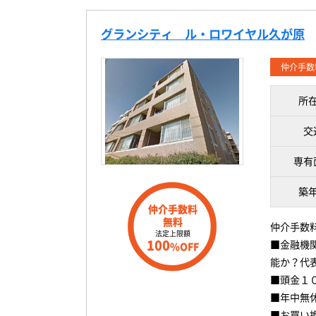
グランシティ ル・ロワイヤル久が原
仲介手数
所
交
専有
築
仲介手数料
無料
仲介手数
法定上限額
100
■金融機
%OFF
能か？代
■頭金１
■年中無
■お買い