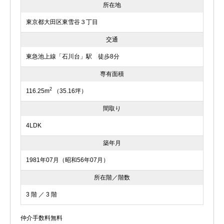
所在地
東京都大田区東雪谷３丁目
交通
東急池上線「石川台」駅 徒歩8分
専有面積
2
116.25m
（35.16坪）
間取り
4LDK
築年月
1981年07月（昭和56年07月）
所在階／階数
3 階 ／ 3 階
仲介手数料無料