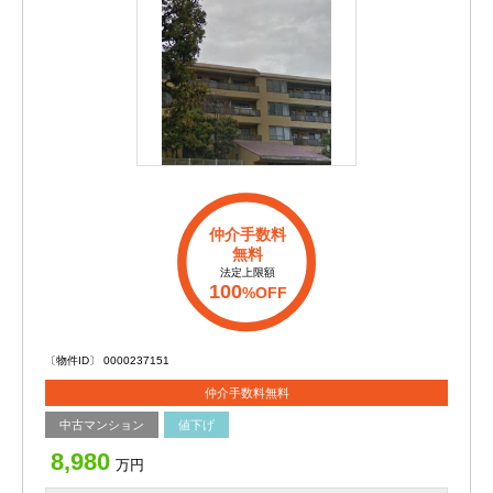
仲介手数料
無料
法定上限額
100
%OFF
〔物件ID〕 0000237151
仲介手数料無料
中古マンション
値下げ
8,980
万円