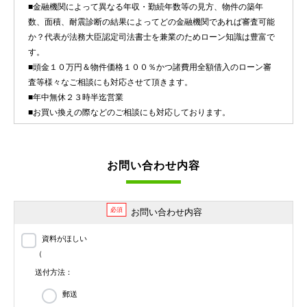
■金融機関によって異なる年収・勤続年数等の見方、物件の築年
数、面積、耐震診断の結果によってどの金融機関であれば審査可能
か？代表が法務大臣認定司法書士を兼業のためローン知識は豊富で
す。
■頭金１０万円＆物件価格１００％かつ諸費用全額借入のローン審
査等様々なご相談にも対応させて頂きます。
■年中無休２３時半迄営業
■お買い換えの際などのご相談にも対応しております。
お問い合わせ内容
必須
お問い合わせ内容
資料がほしい
（
送付方法：
郵送