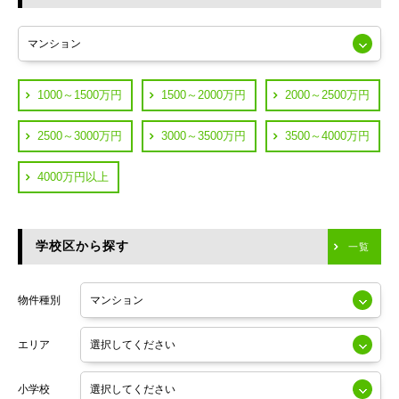
東急多摩川線
練馬区
JR山手線
葛飾区
都営浅草線
1000～1500万円
1500～2000万円
2000～2500万円
横浜市鶴見区
JR中央線
2500～3000万円
3000～3500万円
3500～4000万円
横浜市神奈川区
JR中央・総武線
4000万円以上
川崎市川崎区
つくばエクスプレス
川崎市幸区
学校区から探す
東京メトロ日比谷線
一覧
川崎市中原区
小田急線
川崎市高津区
物件種別
東京メトロ半蔵門線
エリア
東京メトロ副都心線
小学校