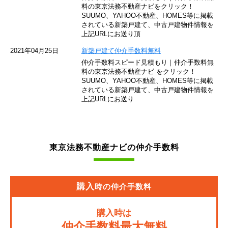
東京モノレール
料の東京法務不動産ナビをクリック！
SUUMO、YAHOO不動産、HOMES等に掲載
されている新築戸建て、中古戸建物件情報を
西武池袋線
上記URLにお送り頂
JR南武線
2021年04月25日
新築戸建て仲介手数料無料
仲介手数料スピード見積もり｜仲介手数料無
東急池上線
料の東京法務不動産ナビ をクリック！
SUUMO、YAHOO不動産、HOMES等に掲載
されている新築戸建て、中古戸建物件情報を
西武新宿線
上記URLにお送り
東武伊勢崎線
京成押上線
東京法務不動産ナビの仲介手数料
JR常磐緩行線
京急大師線
購入
時の仲介手数料
JR東海道本線
購入時は
JR埼京線
仲介手数料最大無料