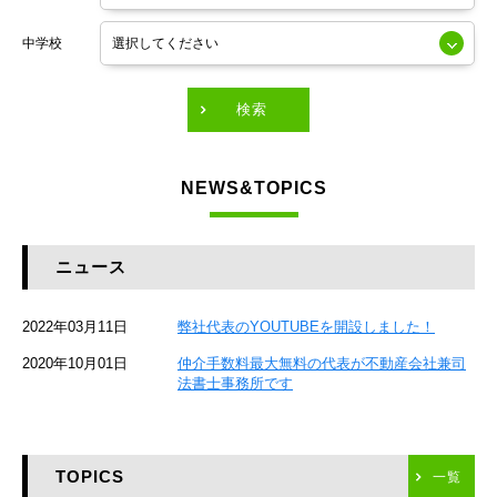
東京メトロ銀座線
中学校
東京メトロ有楽町線
東急田園都市線
検索
東急東横線
NEWS&TOPICS
東急大井町線
JR京葉線
ニュース
JR総武本線
2022年03月11日
弊社代表のYOUTUBEを開設しました！
京成本線
2020年10月01日
仲介手数料最大無料の代表が不動産会社兼司
JR京浜東北線
法書士事務所です
京急本線
TOPICS
東海道新幹線
一覧