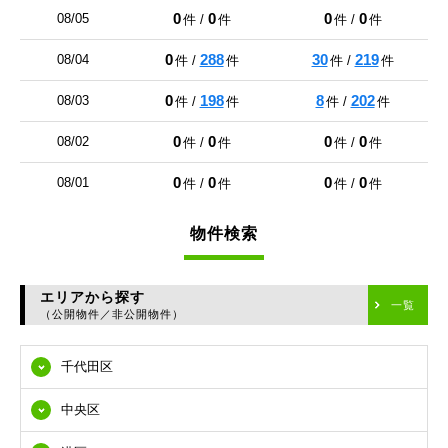
0
0
0
0
08/05
件 /
件
件 /
件
0
288
30
219
08/04
件 /
件
件 /
件
0
198
8
202
08/03
件 /
件
件 /
件
0
0
0
0
08/02
件 /
件
件 /
件
0
0
0
0
08/01
件 /
件
件 /
件
物件検索
エリアから探す
一覧
（公開物件／非公開物件）
千代田区
中央区