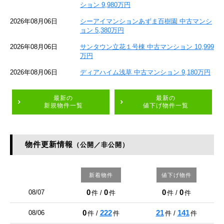
ション 9,980万円
2026年08月06日
シーアイマンションあずま百樹園 中古マンシ
ョン 5,380万円
2026年08月06日
サンタウン立花１号棟 中古マンション 10,999
万円
2026年08月06日
ディアハイム浅草 中古マンション 9,180万円
最新の
最新の
新規物件一覧
値下げ物件一覧
物件更新情報
（公開／非公開）
新着物件
値下げ物件
0
0
0
0
08/07
件 /
件
件 /
件
0
222
21
141
08/06
件 /
件
件 /
件