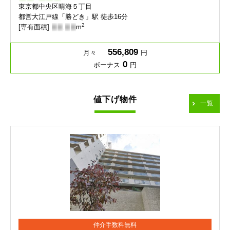
東京都中央区晴海５丁目
都営大江戸線「勝どき」駅 徒歩16分
2
[専有面積]
-
-
.
-
-
m
556,809
月々
円
0
ボーナス
円
値下げ物件
一覧
仲介手数料無料