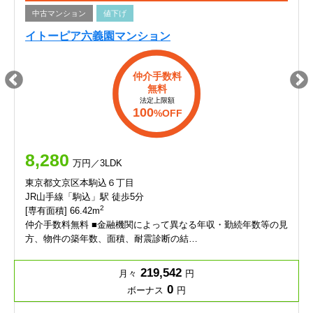
中古マンション
値下げ
イトーピア六義園マンション
仲介手数料
無料
法定上限額
100
%OFF
8,280
万円／3LDK
東京都文京区本駒込６丁目
JR山手線「駒込」駅 徒歩5分
2
[専有面積] 66.42m
仲介手数料無料 ■金融機関によって異なる年収・勤続年数等の見
方、物件の築年数、面積、耐震診断の結…
219,542
月々
円
0
ボーナス
円