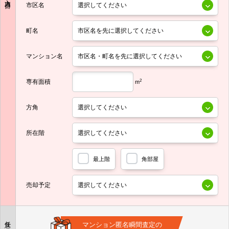
市区名
町名
マンション名
専有面積
2
m
方角
所在階
最上階
角部屋
売却予定
任意
マンション匿名瞬間査定の