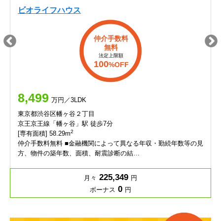
ビオライフハウス
仲介手数料
無料
法定上限額
100
%OFF
8,499
万円／3LDK
東京都渋谷区幡ヶ谷２丁目
京王京王線「幡ヶ谷」駅 徒歩7分
2
[専有面積] 58.29m
仲介手数料無料 ■金融機関によって異なる年収・勤続年数等の見
方、物件の築年数、面積、耐震診断の結…
225,349
月々
円
0
ボーナス
円