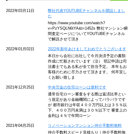
京急空港線
2022年03月11日
弊社代表YOUTUBEチャンネルを開設しまし
た
ゆりかもめ
https://www.youtube.com/watch?
v=PzYSQLN6tYA&t=1452s 弊社マンション瞬
東京メトロ東西線
間査定ページについてYOUTUBEチャンネル
で解説させて頂き
京王井の頭線
2022年01月02日
2022年新年あけましておめでとうございます
本日から会社に出社して今月決済予定の書類
JR湘南新宿ライン
作成に忙殺されています（泣） 登記申請は司
法書士でもある私が全て担当予定。 本年もお
JR横須賀線
客様のために尽力させて頂きます。 何卒宜し
くお願い致しま
京王京王線
2021年12月25日
中央労金の住宅ローンは便利です
通常住宅ローン審査をする際は返済比率とい
東急目黒線
う規定があり金融機関によってバラバラです
が 都市銀行は年収４００万円以上は３５％以
下、４００万円未満は３０％以下で 審査上の
東京臨海高速鉄道
金利は４％で年間ローン
東急世田谷線
2021年04月25日
リノベーションマンション仲介手数料無料
仲介手数料スピード見積もり｜仲介手数料無