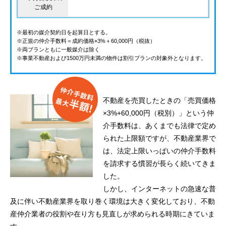
ご成約
※最初の媒介契約日を起算日とする。
※正規の仲介手数料＝成約価格×3%＋60,000円（税抜）
※両プランともに一般媒介は除く
※事業不動産および1500万円未満の物件は割引プランの対象外となります。
不動産を売買したときの「売買価格
×3%+60,000円（税別）」という仲
介手数料は、あくまでも法律で定め
られた上限額ですが、不動産業界で
は、法定上限いっぱいの仲介手数料
を請求する慣習が長らく続いてきま
した。
しかし、インターネットの急速な普
及に伴い不動産業界を取り巻く環境は大きく変化しており、不動
産仲介業者の役割や在り方も見直しが求められる時期にきていま