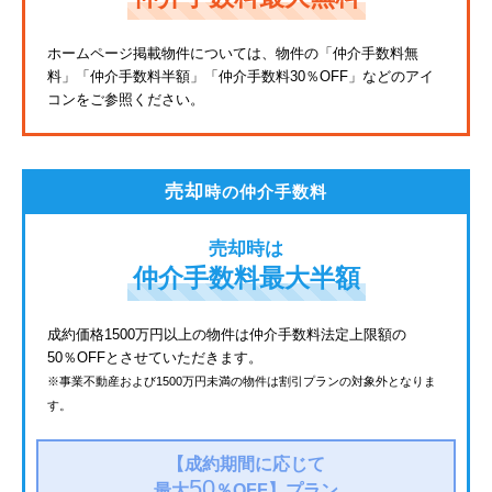
東武亀戸線
ホームページ掲載物件については、物件の「仲介手数料無
料」
「仲介手数料半額」「仲介手数料30％OFF」などのアイ
東武東上線
コンをご参照ください。
JR鶴見線
都電荒川線
売却
時の仲介手数料
西武有楽町線
売却時は
北総鉄道
仲介手数料最大半額
JR常磐線
成約価格1500万円以上の物件は仲介手数料法定上限額の
50％OFFとさせていただきます。
京成金町線
※事業不動産および1500万円未満の物件は割引プランの対象外となりま
す。
西武豊島線
上越新幹線
【成約期間に応じて
50
最大
％OFF】
プラン