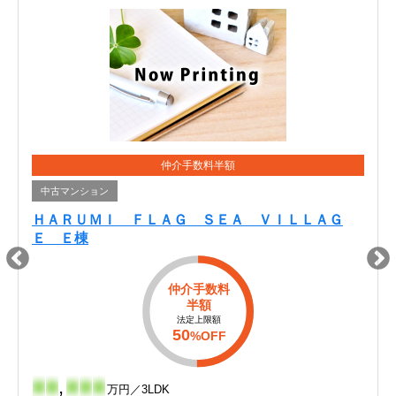
仲介手数料半額
中古マンション
ＨＡＲＵＭＩ ＦＬＡＧ ＳＥＡ ＶＩＬＬＡＧ
Ｅ Ｅ棟
仲介手数料
半額
法定上限額
50
%OFF
-
-
,
-
-
-
万円／3LDK