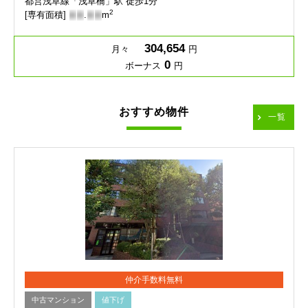
都営浅草線「浅草橋」駅 徒歩1分
2
[専有面積]
-
-
.
-
-
m
304,654
月々
円
0
ボーナス
円
おすすめ物件
一覧
仲介手数料無料
中古マンション
値下げ