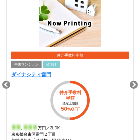
仲介手数料半額
中古マンション
値下げ
ダイナシティ雷門
仲介手数料
半額
法定上限額
50
%OFF
-
-
,
-
-
-
万円／2LDK
東京都台東区雷門２丁目