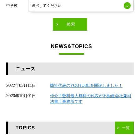
中学校
東京メトロ有楽町線
東急田園都市線
検索
東急東横線
NEWS&TOPICS
東急大井町線
JR京葉線
ニュース
JR総武本線
2022年03月11日
弊社代表のYOUTUBEを開設しました！
京成本線
2020年10月01日
仲介手数料最大無料の代表が不動産会社兼司
JR京浜東北線
法書士事務所です
京急本線
TOPICS
東海道新幹線
一覧