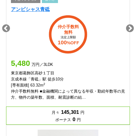
アンビシャス青砥
仲介手数料
無料
法定上限額
100
%OFF
5,480
万円／3LDK
東京都葛飾区高砂１丁目
京成本線「青砥」駅 徒歩10分
2
[専有面積] 63.32m
仲介手数料無料 ■金融機関によって異なる年収・勤続年数等の見
方、物件の築年数、面積、耐震診断の結…
145,301
月々
円
0
ボーナス
円