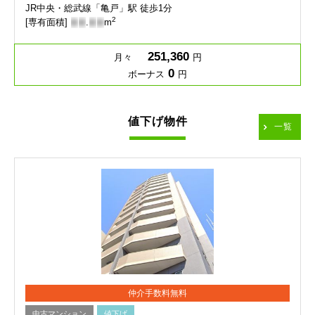
JR中央・総武線「亀戸」駅 徒歩1分
2
[専有面積]
-
-
.
-
-
m
251,360
月々
円
0
ボーナス
円
値下げ物件
一覧
仲介手数料無料
中古マンション
値下げ