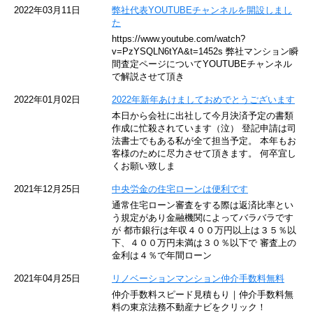
京急空港線
2022年03月11日
弊社代表YOUTUBEチャンネルを開設しまし
た
ゆりかもめ
https://www.youtube.com/watch?
v=PzYSQLN6tYA&t=1452s 弊社マンション瞬
東京メトロ東西線
間査定ページについてYOUTUBEチャンネル
で解説させて頂き
京王井の頭線
2022年01月02日
2022年新年あけましておめでとうございます
本日から会社に出社して今月決済予定の書類
JR湘南新宿ライン
作成に忙殺されています（泣） 登記申請は司
法書士でもある私が全て担当予定。 本年もお
JR横須賀線
客様のために尽力させて頂きます。 何卒宜し
くお願い致しま
京王京王線
2021年12月25日
中央労金の住宅ローンは便利です
通常住宅ローン審査をする際は返済比率とい
東急目黒線
う規定があり金融機関によってバラバラです
が 都市銀行は年収４００万円以上は３５％以
下、４００万円未満は３０％以下で 審査上の
東京臨海高速鉄道
金利は４％で年間ローン
東急世田谷線
2021年04月25日
リノベーションマンション仲介手数料無料
仲介手数料スピード見積もり｜仲介手数料無
東京モノレール
料の東京法務不動産ナビをクリック！