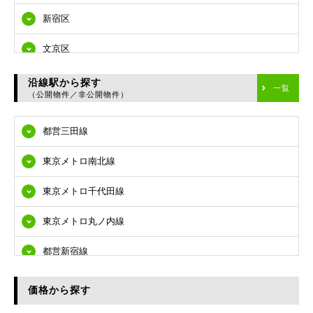
新宿区
文京区
台東区
沿線駅から探す
一覧
（公開物件／非公開物件）
墨田区
都営三田線
江東区
東京メトロ南北線
品川区
東京メトロ千代田線
目黒区
東京メトロ丸ノ内線
大田区
都営新宿線
世田谷区
都営大江戸線
渋谷区
価格から探す
東急多摩川線