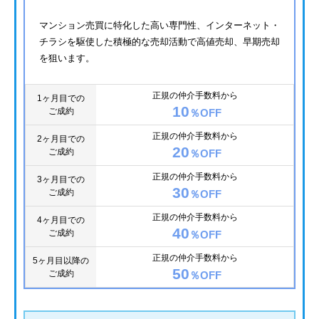
マンション売買に特化した高い専門性、インターネット・
チラシを駆使した積極的な売却活動で高値売却、早期売却
を狙います。
正規の仲介手数料から
1ヶ月目での
10
ご成約
％OFF
正規の仲介手数料から
2ヶ月目での
20
ご成約
％OFF
正規の仲介手数料から
3ヶ月目での
30
ご成約
％OFF
正規の仲介手数料から
4ヶ月目での
40
ご成約
％OFF
正規の仲介手数料から
5ヶ月目以降の
50
ご成約
％OFF