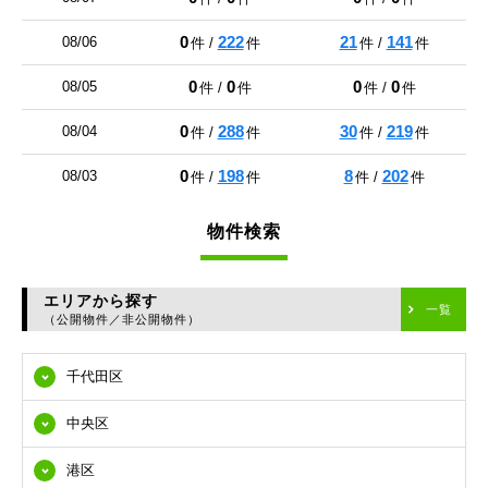
0
222
21
141
08/06
件 /
件
件 /
件
0
0
0
0
08/05
件 /
件
件 /
件
0
288
30
219
08/04
件 /
件
件 /
件
0
198
8
202
08/03
件 /
件
件 /
件
物件検索
エリアから探す
一覧
（公開物件／非公開物件）
千代田区
中央区
港区