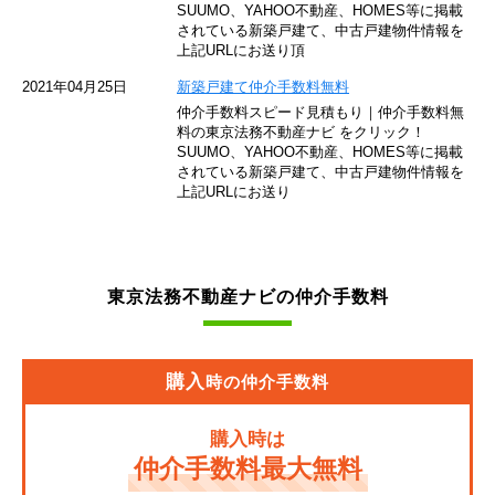
SUUMO、YAHOO不動産、HOMES等に掲載
されている新築戸建て、中古戸建物件情報を
西武池袋線
上記URLにお送り頂
JR南武線
2021年04月25日
新築戸建て仲介手数料無料
仲介手数料スピード見積もり｜仲介手数料無
東急池上線
料の東京法務不動産ナビ をクリック！
SUUMO、YAHOO不動産、HOMES等に掲載
されている新築戸建て、中古戸建物件情報を
西武新宿線
上記URLにお送り
東武伊勢崎線
京成押上線
東京法務不動産ナビの仲介手数料
JR常磐緩行線
京急大師線
購入
時の仲介手数料
JR東海道本線
購入時は
JR埼京線
仲介手数料最大無料