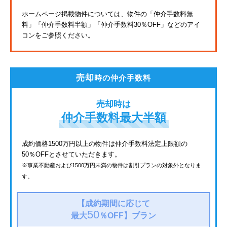
東武亀戸線
ホームページ掲載物件については、物件の「仲介手数料無
料」
「仲介手数料半額」「仲介手数料30％OFF」などのアイ
東武東上線
コンをご参照ください。
JR鶴見線
都電荒川線
売却
時の仲介手数料
西武有楽町線
売却時は
北総鉄道
仲介手数料最大半額
JR常磐線
成約価格1500万円以上の物件は仲介手数料法定上限額の
50％OFFとさせていただきます。
京成金町線
※事業不動産および1500万円未満の物件は割引プランの対象外となりま
す。
西武豊島線
上越新幹線
【成約期間に応じて
50
最大
％OFF】
プラン