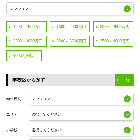
練馬区
JR山手線
葛飾区
都営浅草線
1000～1500万円
1500～2000万円
2000～2500万円
横浜市鶴見区
JR中央線
2500～3000万円
3000～3500万円
3500～4000万円
横浜市神奈川区
JR中央・総武線
4000万円以上
川崎市川崎区
つくばエクスプレス
川崎市幸区
学校区から探す
東京メトロ日比谷線
一覧
川崎市中原区
小田急線
川崎市高津区
物件種別
東京メトロ半蔵門線
エリア
東京メトロ副都心線
小学校
東京メトロ銀座線