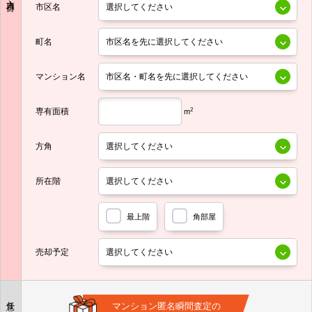
市区名
町名
マンション名
専有面積
2
m
方角
所在階
最上階
角部屋
売却予定
任意
マンション匿名瞬間査定の