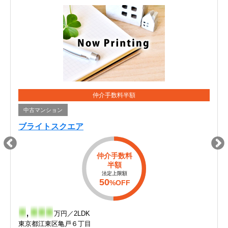
仲介手数料半額
中古マンション
ブライトスクエア
仲介手数料
半額
法定上限額
50
%OFF
-
,
-
-
-
万円／2LDK
東京都江東区亀戸６丁目