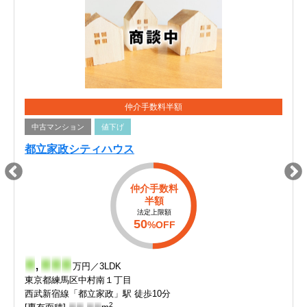
仲介手数料半額
中古マンション
値下げ
都立家政シティハウス
仲介手数料
半額
法定上限額
50
%OFF
-
,
-
-
-
万円／3LDK
東京都練馬区中村南１丁目
西武新宿線「都立家政」駅 徒歩10分
2