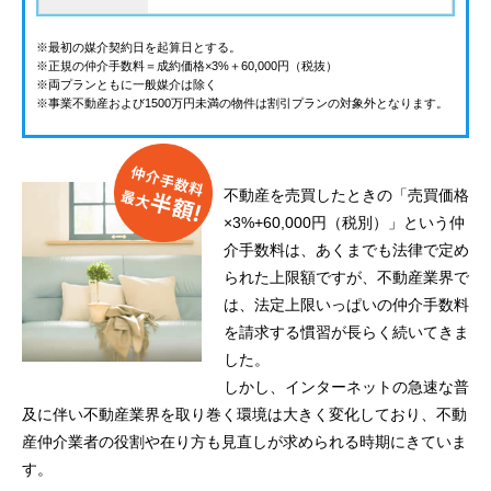
※最初の媒介契約日を起算日とする。
※正規の仲介手数料＝成約価格×3%＋60,000円（税抜）
※両プランともに一般媒介は除く
※事業不動産および1500万円未満の物件は割引プランの対象外となります。
不動産を売買したときの「売買価格
×3%+60,000円（税別）」という仲
介手数料は、あくまでも法律で定め
られた上限額ですが、不動産業界で
は、法定上限いっぱいの仲介手数料
を請求する慣習が長らく続いてきま
した。
しかし、インターネットの急速な普
及に伴い不動産業界を取り巻く環境は大きく変化しており、不動
産仲介業者の役割や在り方も見直しが求められる時期にきていま
す。