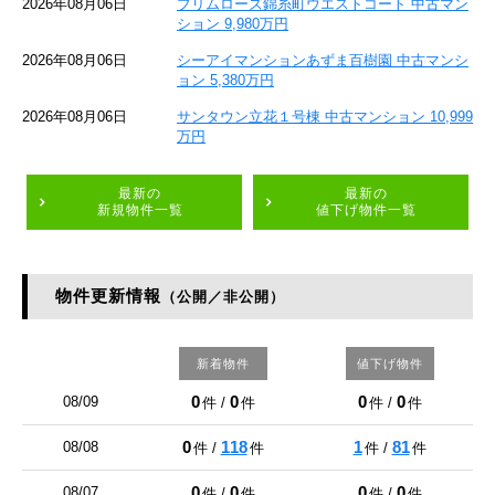
2026年08月06日
プリムローズ錦糸町ウエストコート 中古マン
ション 9,980万円
2026年08月06日
シーアイマンションあずま百樹園 中古マンシ
ョン 5,380万円
2026年08月06日
サンタウン立花１号棟 中古マンション 10,999
万円
最新の
最新の
新規物件一覧
値下げ物件一覧
物件更新情報
（公開／非公開）
新着物件
値下げ物件
0
0
0
0
08/09
件 /
件
件 /
件
0
118
1
81
08/08
件 /
件
件 /
件
0
0
0
0
08/07
件 /
件
件 /
件