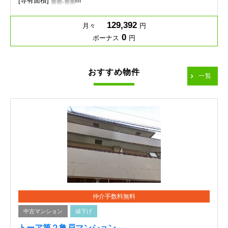
[専有面積]
-
-
.
-
-
m
129,392
月々
円
0
ボーナス
円
おすすめ物件
一覧
仲介手数料無料
中古マンション
値下げ
トーア第２亀戸マンション