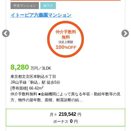
中古マンション
値下げ
イトーピア六義園マンション
仲介手数料
無料
法定上限額
100
%OFF
8,280
万円／3LDK
東京都文京区本駒込６丁目
JR山手線「駒込」駅 徒歩5分
2
[専有面積] 66.42m
仲介手数料無料 ■金融機関によって異なる年収・勤続年数等の見
方、物件の築年数、面積、耐震診断の結…
219,542
月々
円
0
ボーナス
円