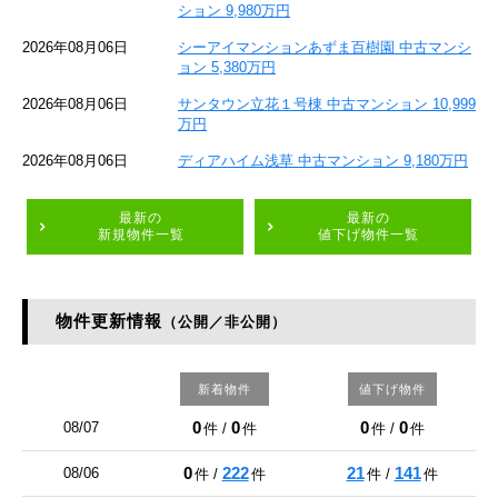
ション 9,980万円
2026年08月06日
シーアイマンションあずま百樹園 中古マンシ
ョン 5,380万円
2026年08月06日
サンタウン立花１号棟 中古マンション 10,999
万円
2026年08月06日
ディアハイム浅草 中古マンション 9,180万円
最新の
最新の
新規物件一覧
値下げ物件一覧
物件更新情報
（公開／非公開）
新着物件
値下げ物件
0
0
0
0
08/07
件 /
件
件 /
件
0
222
21
141
08/06
件 /
件
件 /
件