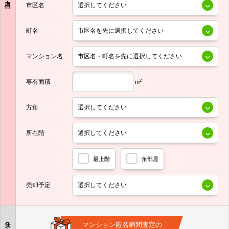
市区名
町名
マンション名
専有面積
2
m
方角
所在階
最上階
角部屋
売却予定
任意
マンション匿名瞬間査定の