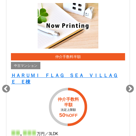
仲介手数料半額
中古マンション
ＨＡＲＵＭＩ ＦＬＡＧ ＳＥＡ ＶＩＬＬＡＧ
Ｅ Ｅ棟
仲介手数料
半額
法定上限額
50
%OFF
-
-
,
-
-
-
万円／3LDK