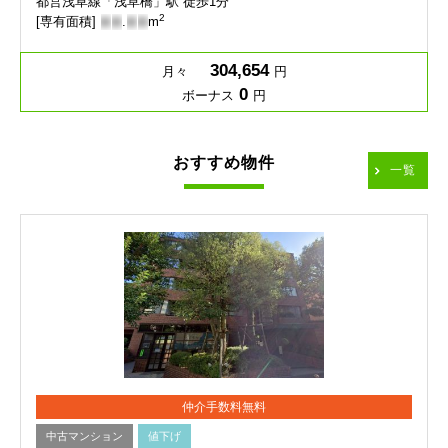
都営浅草線「浅草橋」駅 徒歩1分
2
[専有面積]
-
-
.
-
-
m
304,654
月々
円
0
ボーナス
円
おすすめ物件
一覧
仲介手数料無料
中古マンション
値下げ