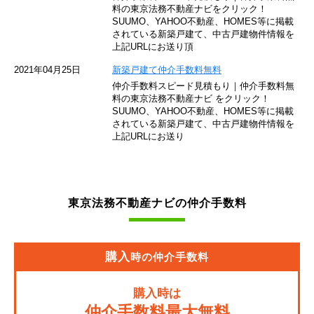
東京モノレール
料の東京法務不動産ナビをクリック！
SUUMO、YAHOO不動産、HOMES等に掲載
されている新築戸建て、中古戸建物件情報を
西武池袋線
上記URLにお送り頂
JR南武線
2021年04月25日
新築戸建て仲介手数料無料
仲介手数料スピード見積もり｜仲介手数料無
東急池上線
料の東京法務不動産ナビ をクリック！
SUUMO、YAHOO不動産、HOMES等に掲載
されている新築戸建て、中古戸建物件情報を
西武新宿線
上記URLにお送り
東武伊勢崎線
京成押上線
東京法務不動産ナビの仲介手数料
JR常磐緩行線
京急大師線
購入
時の仲介手数料
JR東海道本線
購入時は
JR埼京線
仲介手数料最大無料