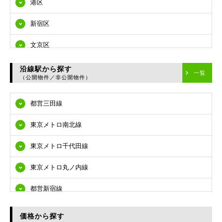
港区
新宿区
文京区
台東区
沿線駅から探す
一覧
（公開物件／非公開物件）
墨田区
都営三田線
江東区
東京メトロ南北線
品川区
東京メトロ千代田線
目黒区
東京メトロ丸ノ内線
大田区
都営新宿線
世田谷区
都営大江戸線
渋谷区
価格から探す