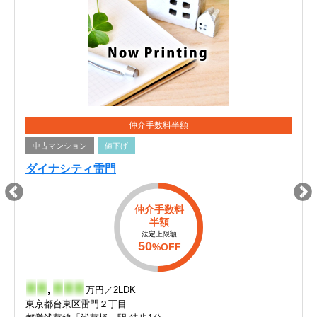
仲介手数料半額
中古マンション
値下げ
ダイナシティ雷門
仲介手数料
半額
法定上限額
50
%OFF
-
-
,
-
-
-
万円／2LDK
東京都台東区雷門２丁目