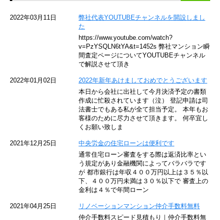
京急空港線
2022年03月11日
弊社代表YOUTUBEチャンネルを開設しまし
た
ゆりかもめ
https://www.youtube.com/watch?
v=PzYSQLN6tYA&t=1452s 弊社マンション瞬
東京メトロ東西線
間査定ページについてYOUTUBEチャンネル
で解説させて頂き
京王井の頭線
2022年01月02日
2022年新年あけましておめでとうございます
本日から会社に出社して今月決済予定の書類
JR湘南新宿ライン
作成に忙殺されています（泣） 登記申請は司
法書士でもある私が全て担当予定。 本年もお
JR横須賀線
客様のために尽力させて頂きます。 何卒宜し
くお願い致しま
京王京王線
2021年12月25日
中央労金の住宅ローンは便利です
通常住宅ローン審査をする際は返済比率とい
東急目黒線
う規定があり金融機関によってバラバラです
が 都市銀行は年収４００万円以上は３５％以
下、４００万円未満は３０％以下で 審査上の
東京臨海高速鉄道
金利は４％で年間ローン
東急世田谷線
2021年04月25日
リノベーションマンション仲介手数料無料
仲介手数料スピード見積もり｜仲介手数料無