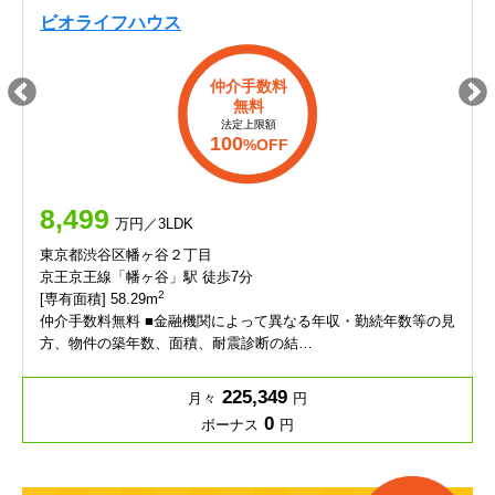
ビオライフハウス
仲介手数料
無料
法定上限額
100
%OFF
8,499
万円／3LDK
東京都渋谷区幡ヶ谷２丁目
京王京王線「幡ヶ谷」駅 徒歩7分
2
[専有面積] 58.29m
仲介手数料無料 ■金融機関によって異なる年収・勤続年数等の見
方、物件の築年数、面積、耐震診断の結…
225,349
月々
円
0
ボーナス
円