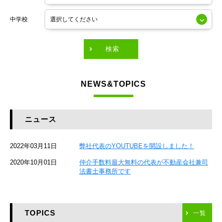
東京メトロ銀座線
中学校
東京メトロ有楽町線
東急田園都市線
検索
東急東横線
NEWS&TOPICS
東急大井町線
JR京葉線
ニュース
JR総武本線
2022年03月11日
弊社代表のYOUTUBEを開設しました！
京成本線
2020年10月01日
仲介手数料最大無料の代表が不動産会社兼司
JR京浜東北線
法書士事務所です
京急本線
TOPICS
東海道新幹線
一覧