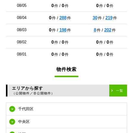
0
0
0
0
08/05
件 /
件
件 /
件
0
288
30
219
08/04
件 /
件
件 /
件
0
198
8
202
08/03
件 /
件
件 /
件
0
0
0
0
08/02
件 /
件
件 /
件
0
0
0
0
08/01
件 /
件
件 /
件
物件検索
エリアから探す
一覧
（公開物件／非公開物件）
千代田区
中央区