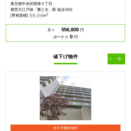
東京都中央区晴海５丁目
都営大江戸線「勝どき」駅 徒歩16分
2
[専有面積]
-
-
.
-
-
m
556,809
月々
円
0
ボーナス
円
値下げ物件
一覧
仲介手数料無料