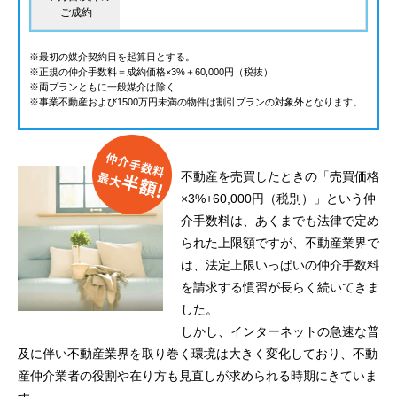
ご成約
※最初の媒介契約日を起算日とする。
※正規の仲介手数料＝成約価格×3%＋60,000円（税抜）
※両プランともに一般媒介は除く
※事業不動産および1500万円未満の物件は割引プランの対象外となります。
不動産を売買したときの「売買価格
×3%+60,000円（税別）」という仲
介手数料は、あくまでも法律で定め
られた上限額ですが、不動産業界で
は、法定上限いっぱいの仲介手数料
を請求する慣習が長らく続いてきま
した。
しかし、インターネットの急速な普
及に伴い不動産業界を取り巻く環境は大きく変化しており、不動
産仲介業者の役割や在り方も見直しが求められる時期にきていま