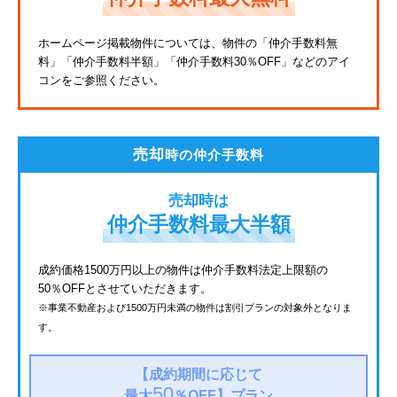
東武亀戸線
ホームページ掲載物件については、物件の「仲介手数料無
料」
「仲介手数料半額」「仲介手数料30％OFF」などのアイ
東武東上線
コンをご参照ください。
JR鶴見線
都電荒川線
売却
時の仲介手数料
西武有楽町線
売却時は
北総鉄道
仲介手数料最大半額
JR常磐線
成約価格1500万円以上の物件は仲介手数料法定上限額の
50％OFFとさせていただきます。
京成金町線
※事業不動産および1500万円未満の物件は割引プランの対象外となりま
す。
西武豊島線
上越新幹線
【成約期間に応じて
50
最大
％OFF】
プラン