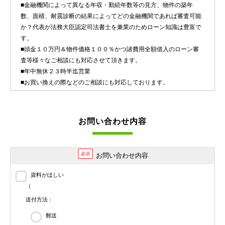
■金融機関によって異なる年収・勤続年数等の見方、物件の築年
数、面積、耐震診断の結果によってどの金融機関であれば審査可能
か？代表が法務大臣認定司法書士を兼業のためローン知識は豊富で
す。
■頭金１０万円＆物件価格１００％かつ諸費用全額借入のローン審
査等様々なご相談にも対応させて頂きます。
■年中無休２３時半迄営業
■お買い換えの際などのご相談にも対応しております。
お問い合わせ内容
必須
お問い合わせ内容
資料がほしい
（
送付方法：
郵送