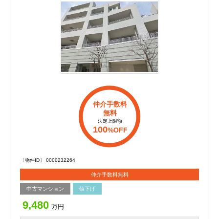
仲介手数料
無料
法定上限額
100
%OFF
〔物件ID〕 0000232264
仲介手数料無料
中古マンション
値下げ
9,480
万円