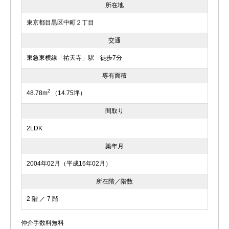
所在地
東京都目黒区中町２丁目
交通
東急東横線「祐天寺」駅 徒歩7分
専有面積
2
48.78m
（14.75坪）
間取り
2LDK
築年月
2004年02月（平成16年02月）
所在階／階数
2 階 ／ 7 階
仲介手数料無料