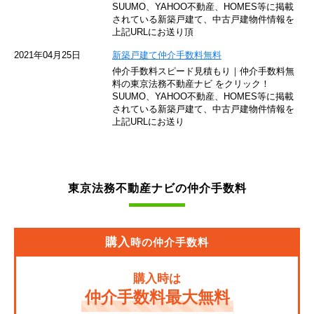
SUUMO、YAHOO不動産、HOMES等に掲載
されている新築戸建て、中古戸建物件情報を
西武池袋線
上記URLにお送り頂
JR南武線
2021年04月25日
新築戸建て仲介手数料無料
仲介手数料スピード見積もり｜仲介手数料無
東急池上線
料の東京法務不動産ナビ をクリック！
SUUMO、YAHOO不動産、HOMES等に掲載
されている新築戸建て、中古戸建物件情報を
西武新宿線
上記URLにお送り
東武伊勢崎線
京成押上線
東京法務不動産ナビの仲介手数料
JR常磐緩行線
京急大師線
購入
時の仲介手数料
JR東海道本線
購入時は
JR埼京線
仲介手数料最大無料