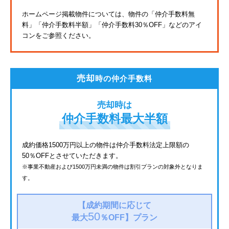
東武亀戸線
ホームページ掲載物件については、物件の「仲介手数料無
料」
「仲介手数料半額」「仲介手数料30％OFF」などのアイ
東武東上線
コンをご参照ください。
JR鶴見線
都電荒川線
売却
時の仲介手数料
西武有楽町線
売却時は
北総鉄道
仲介手数料最大半額
JR常磐線
成約価格1500万円以上の物件は仲介手数料法定上限額の
50％OFFとさせていただきます。
京成金町線
※事業不動産および1500万円未満の物件は割引プランの対象外となりま
す。
西武豊島線
上越新幹線
【成約期間に応じて
50
最大
％OFF】
プラン