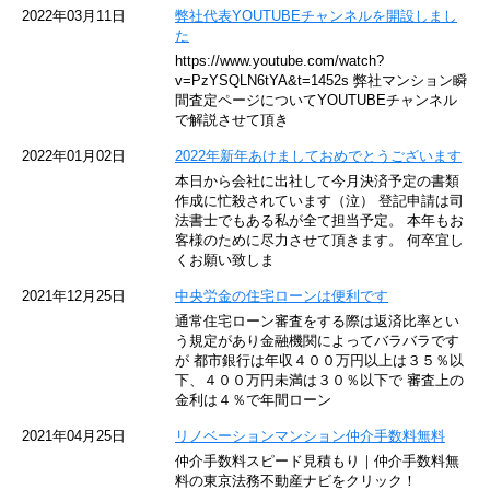
京急空港線
2022年03月11日
弊社代表YOUTUBEチャンネルを開設しまし
た
ゆりかもめ
https://www.youtube.com/watch?
v=PzYSQLN6tYA&t=1452s 弊社マンション瞬
東京メトロ東西線
間査定ページについてYOUTUBEチャンネル
で解説させて頂き
京王井の頭線
2022年01月02日
2022年新年あけましておめでとうございます
本日から会社に出社して今月決済予定の書類
JR湘南新宿ライン
作成に忙殺されています（泣） 登記申請は司
法書士でもある私が全て担当予定。 本年もお
JR横須賀線
客様のために尽力させて頂きます。 何卒宜し
くお願い致しま
京王京王線
2021年12月25日
中央労金の住宅ローンは便利です
通常住宅ローン審査をする際は返済比率とい
東急目黒線
う規定があり金融機関によってバラバラです
が 都市銀行は年収４００万円以上は３５％以
下、４００万円未満は３０％以下で 審査上の
東京臨海高速鉄道
金利は４％で年間ローン
東急世田谷線
2021年04月25日
リノベーションマンション仲介手数料無料
仲介手数料スピード見積もり｜仲介手数料無
東京モノレール
料の東京法務不動産ナビをクリック！