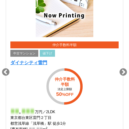
仲介手数料半額
中古マンション
値下げ
ダイナシティ雷門
仲介手数料
半額
法定上限額
50
%OFF
-
-
,
-
-
-
万円／2LDK
東京都台東区雷門２丁目
都営浅草線「浅草橋」駅 徒歩1分
2