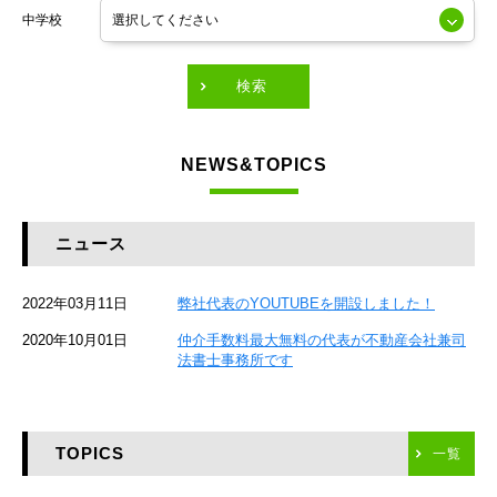
中学校
東京メトロ有楽町線
東急田園都市線
検索
東急東横線
NEWS&TOPICS
東急大井町線
JR京葉線
ニュース
JR総武本線
2022年03月11日
弊社代表のYOUTUBEを開設しました！
京成本線
2020年10月01日
仲介手数料最大無料の代表が不動産会社兼司
JR京浜東北線
法書士事務所です
京急本線
TOPICS
東海道新幹線
一覧