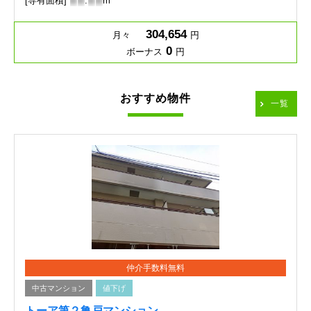
[専有面積]
-
-
.
-
-
m
304,654
月々
円
0
ボーナス
円
おすすめ物件
一覧
仲介手数料無料
中古マンション
値下げ
トーア第２亀戸マンション