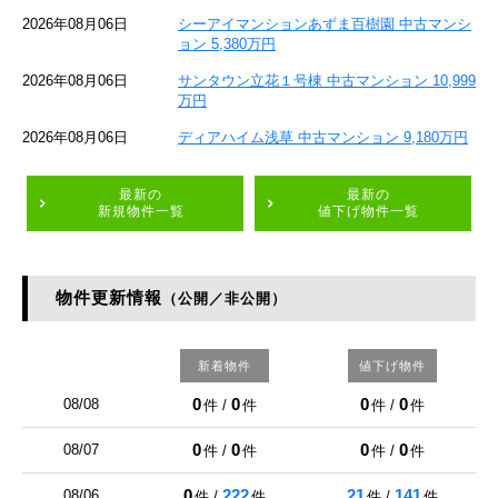
2026年08月06日
シーアイマンションあずま百樹園 中古マンシ
ョン 5,380万円
2026年08月06日
サンタウン立花１号棟 中古マンション 10,999
万円
2026年08月06日
ディアハイム浅草 中古マンション 9,180万円
最新の
最新の
新規物件一覧
値下げ物件一覧
物件更新情報
（公開／非公開）
新着物件
値下げ物件
0
0
0
0
08/08
件 /
件
件 /
件
0
0
0
0
08/07
件 /
件
件 /
件
0
222
21
141
08/06
件 /
件
件 /
件