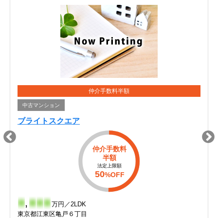
仲介手数料半額
中古マンション
ブライトスクエア
仲介手数料
半額
法定上限額
50
%OFF
-
,
-
-
-
万円／2LDK
東京都江東区亀戸６丁目