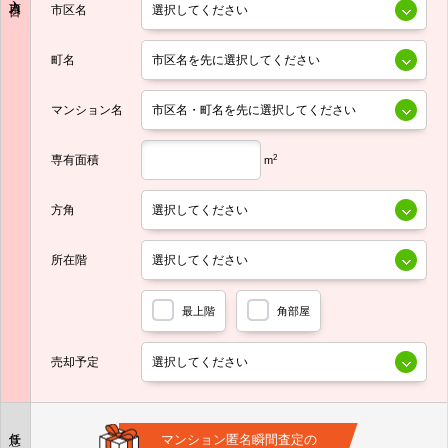
市区名
町名
マンション名
専有面積
2
m
方角
所在階
最上階
角部屋
売却予定
任意
マンション匿名瞬間査定の