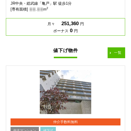
JR中央・総武線「亀戸」駅 徒歩1分
2
[専有面積]
-
-
.
-
-
m
251,360
月々
円
0
ボーナス
円
値下げ物件
一覧
仲介手数料無料
中古マンション
値下げ