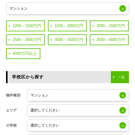
練馬区
JR山手線
葛飾区
都営浅草線
1000～1500万円
1500～2000万円
2000～2500万円
横浜市鶴見区
JR中央線
2500～3000万円
3000～3500万円
3500～4000万円
横浜市神奈川区
JR中央・総武線
4000万円以上
川崎市川崎区
つくばエクスプレス
川崎市幸区
学校区から探す
東京メトロ日比谷線
一覧
川崎市中原区
小田急線
川崎市高津区
物件種別
東京メトロ半蔵門線
エリア
東京メトロ副都心線
小学校
東京メトロ銀座線