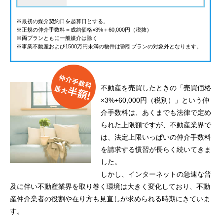
※最初の媒介契約日を起算日とする。
※正規の仲介手数料＝成約価格×3%＋60,000円（税抜）
※両プランともに一般媒介は除く
※事業不動産および1500万円未満の物件は割引プランの対象外となります。
不動産を売買したときの「売買価格
×3%+60,000円（税別）」という仲
介手数料は、あくまでも法律で定め
られた上限額ですが、不動産業界で
は、法定上限いっぱいの仲介手数料
を請求する慣習が長らく続いてきま
した。
しかし、インターネットの急速な普
及に伴い不動産業界を取り巻く環境は大きく変化しており、不動
産仲介業者の役割や在り方も見直しが求められる時期にきていま
す。