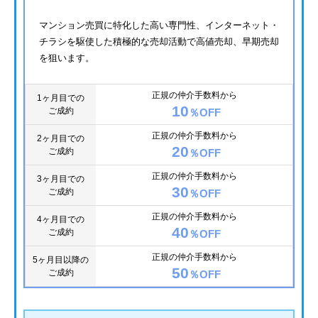
マンション売買に特化した高い専門性、インターネット・
チラシを駆使した積極的な売却活動で高値売却、早期売却
を狙います。
正規の仲介手数料から
1ヶ月目での
10
ご成約
％OFF
正規の仲介手数料から
2ヶ月目での
20
ご成約
％OFF
正規の仲介手数料から
3ヶ月目での
30
ご成約
％OFF
正規の仲介手数料から
4ヶ月目での
40
ご成約
％OFF
正規の仲介手数料から
5ヶ月目以降の
50
ご成約
％OFF