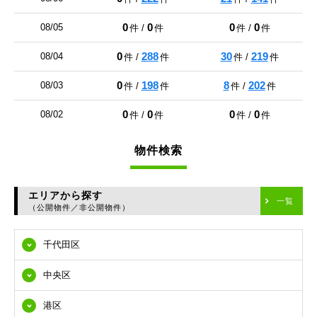
0
0
0
0
08/05
件 /
件
件 /
件
0
288
30
219
08/04
件 /
件
件 /
件
0
198
8
202
08/03
件 /
件
件 /
件
0
0
0
0
08/02
件 /
件
件 /
件
物件検索
エリアから探す
一覧
（公開物件／非公開物件）
千代田区
中央区
港区