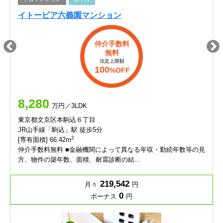
イトーピア六義園マンション
仲介手数料
無料
法定上限額
100
%OFF
8,280
万円／3LDK
東京都文京区本駒込６丁目
JR山手線「駒込」駅 徒歩5分
2
[専有面積] 66.42m
仲介手数料無料 ■金融機関によって異なる年収・勤続年数等の見
方、物件の築年数、面積、耐震診断の結…
219,542
月々
円
0
ボーナス
円