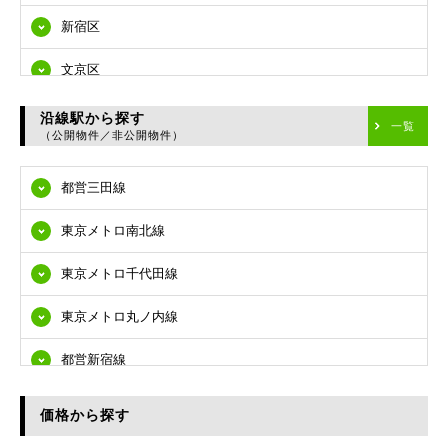
新宿区
文京区
台東区
沿線駅から探す
一覧
（公開物件／非公開物件）
墨田区
都営三田線
江東区
東京メトロ南北線
品川区
東京メトロ千代田線
目黒区
東京メトロ丸ノ内線
大田区
都営新宿線
世田谷区
都営大江戸線
渋谷区
価格から探す
東急多摩川線