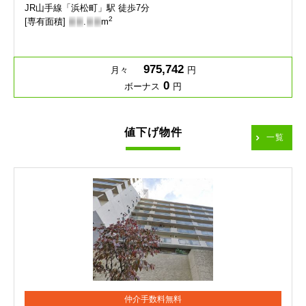
JR山手線「浜松町」駅 徒歩7分
2
[専有面積]
-
-
.
-
-
m
975,742
月々
円
0
ボーナス
円
値下げ物件
一覧
仲介手数料無料