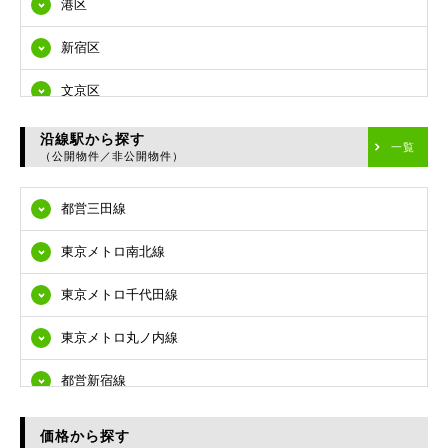
港区
新宿区
文京区
台東区
沿線駅から探す
一覧
（公開物件／非公開物件）
墨田区
都営三田線
江東区
東京メトロ南北線
品川区
東京メトロ千代田線
目黒区
東京メトロ丸ノ内線
大田区
都営新宿線
世田谷区
都営大江戸線
渋谷区
価格から探す