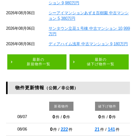
ション 9,980万円
2026年08月06日
シーアイマンションあずま百樹園 中古マンシ
ョン 5,380万円
2026年08月06日
サンタウン立花１号棟 中古マンション 10,999
万円
2026年08月06日
ディアハイム浅草 中古マンション 9,180万円
最新の
最新の
新規物件一覧
値下げ物件一覧
物件更新情報
（公開／非公開）
新着物件
値下げ物件
0
0
0
0
08/07
件 /
件
件 /
件
0
222
21
141
08/06
件 /
件
件 /
件