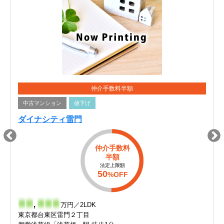
仲介手数料半額
中古マンション
値下げ
ダイナシティ雷門
仲介手数料
半額
法定上限額
50
%OFF
-
-
,
-
-
-
万円／2LDK
東京都台東区雷門２丁目