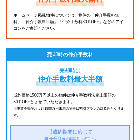
東武亀戸線
ホームページ掲載物件については、物件の「仲介手数料無
料」
「仲介手数料半額」「仲介手数料30％OFF」などのアイ
東武東上線
コンをご参照ください。
JR鶴見線
都電荒川線
売却
時の仲介手数料
西武有楽町線
売却時は
北総鉄道
仲介手数料最大半額
JR常磐線
成約価格1500万円以上の物件は仲介手数料法定上限額の
50％OFFとさせていただきます。
京成金町線
※事業不動産および1500万円未満の物件は割引プランの対象外となりま
す。
西武豊島線
上越新幹線
【成約期間に応じて
50
最大
％OFF】
プラン