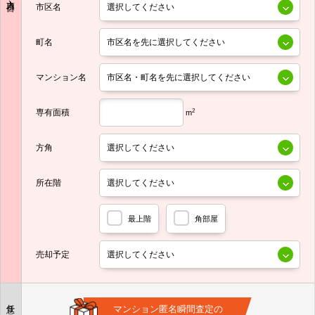
市区名
町名
マンション名
専有面積
2
m
方角
所在階
最上階
角部屋
売却予定
任意
マンション匿名瞬間査定の