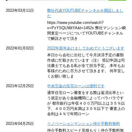
京急空港線
2022年03月11日
弊社代表YOUTUBEチャンネルを開設しまし
た
ゆりかもめ
https://www.youtube.com/watch?
v=PzYSQLN6tYA&t=1452s 弊社マンション瞬
東京メトロ東西線
間査定ページについてYOUTUBEチャンネル
で解説させて頂き
京王井の頭線
2022年01月02日
2022年新年あけましておめでとうございます
本日から会社に出社して今月決済予定の書類
JR湘南新宿ライン
作成に忙殺されています（泣） 登記申請は司
法書士でもある私が全て担当予定。 本年もお
JR横須賀線
客様のために尽力させて頂きます。 何卒宜し
くお願い致しま
京王京王線
2021年12月25日
中央労金の住宅ローンは便利です
通常住宅ローン審査をする際は返済比率とい
東急目黒線
う規定があり金融機関によってバラバラです
が 都市銀行は年収４００万円以上は３５％以
下、４００万円未満は３０％以下で 審査上の
東京臨海高速鉄道
金利は４％で年間ローン
東急世田谷線
2021年04月25日
リノベーションマンション仲介手数料無料
仲介手数料スピード見積もり｜仲介手数料無