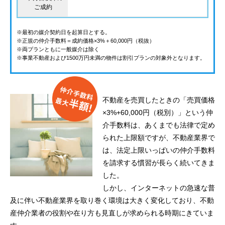
ご成約
※最初の媒介契約日を起算日とする。
※正規の仲介手数料＝成約価格×3%＋60,000円（税抜）
※両プランともに一般媒介は除く
※事業不動産および1500万円未満の物件は割引プランの対象外となります。
不動産を売買したときの「売買価格
×3%+60,000円（税別）」という仲
介手数料は、あくまでも法律で定め
られた上限額ですが、不動産業界で
は、法定上限いっぱいの仲介手数料
を請求する慣習が長らく続いてきま
した。
しかし、インターネットの急速な普
及に伴い不動産業界を取り巻く環境は大きく変化しており、不動
産仲介業者の役割や在り方も見直しが求められる時期にきていま