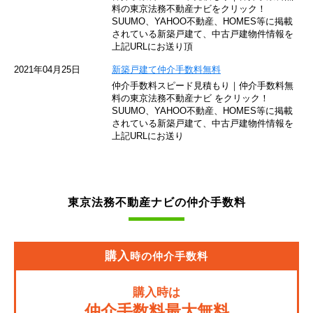
東京モノレール
料の東京法務不動産ナビをクリック！
SUUMO、YAHOO不動産、HOMES等に掲載
されている新築戸建て、中古戸建物件情報を
西武池袋線
上記URLにお送り頂
JR南武線
2021年04月25日
新築戸建て仲介手数料無料
仲介手数料スピード見積もり｜仲介手数料無
東急池上線
料の東京法務不動産ナビ をクリック！
SUUMO、YAHOO不動産、HOMES等に掲載
されている新築戸建て、中古戸建物件情報を
西武新宿線
上記URLにお送り
東武伊勢崎線
京成押上線
東京法務不動産ナビの仲介手数料
JR常磐緩行線
京急大師線
購入
時の仲介手数料
JR東海道本線
購入時は
JR埼京線
仲介手数料最大無料