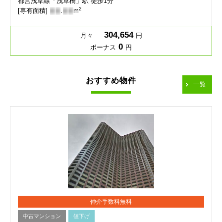
都営浅草線「浅草橋」駅 徒歩1分
2
[専有面積]
-
-
.
-
-
m
304,654
月々
円
0
ボーナス
円
おすすめ物件
一覧
仲介手数料無料
中古マンション
値下げ