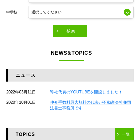
東京メトロ銀座線
中学校
東京メトロ有楽町線
東急田園都市線
検索
東急東横線
NEWS&TOPICS
東急大井町線
JR京葉線
ニュース
JR総武本線
2022年03月11日
弊社代表のYOUTUBEを開設しました！
京成本線
2020年10月01日
仲介手数料最大無料の代表が不動産会社兼司
JR京浜東北線
法書士事務所です
京急本線
TOPICS
東海道新幹線
一覧