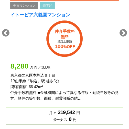
中古マンション
値下げ
イトーピア六義園マンション
仲介手数料
無料
法定上限額
100
%OFF
8,280
万円／3LDK
東京都文京区本駒込６丁目
JR山手線「駒込」駅 徒歩5分
2
[専有面積] 66.42m
仲介手数料無料 ■金融機関によって異なる年収・勤続年数等の見
方、物件の築年数、面積、耐震診断の結…
219,542
月々
円
0
ボーナス
円