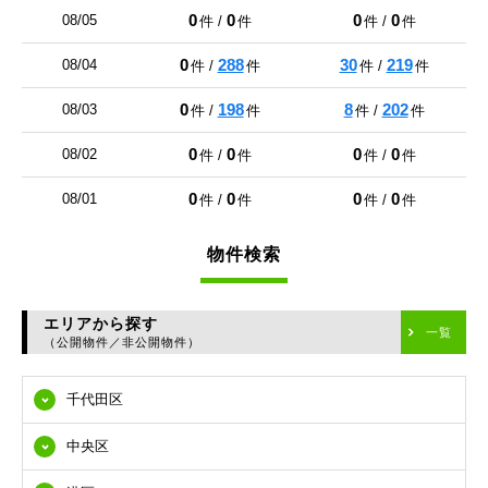
0
0
0
0
08/05
件 /
件
件 /
件
0
288
30
219
08/04
件 /
件
件 /
件
0
198
8
202
08/03
件 /
件
件 /
件
0
0
0
0
08/02
件 /
件
件 /
件
0
0
0
0
08/01
件 /
件
件 /
件
物件検索
エリアから探す
一覧
（公開物件／非公開物件）
千代田区
中央区