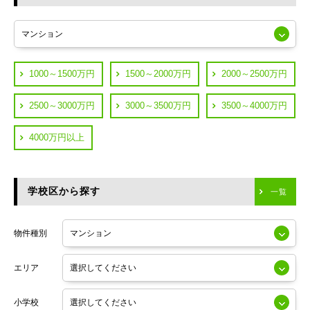
東急多摩川線
練馬区
JR山手線
葛飾区
都営浅草線
1000～1500万円
1500～2000万円
2000～2500万円
横浜市鶴見区
JR中央線
2500～3000万円
3000～3500万円
3500～4000万円
横浜市神奈川区
JR中央・総武線
4000万円以上
川崎市川崎区
つくばエクスプレス
川崎市幸区
学校区から探す
東京メトロ日比谷線
一覧
川崎市中原区
小田急線
川崎市高津区
物件種別
東京メトロ半蔵門線
エリア
東京メトロ副都心線
小学校