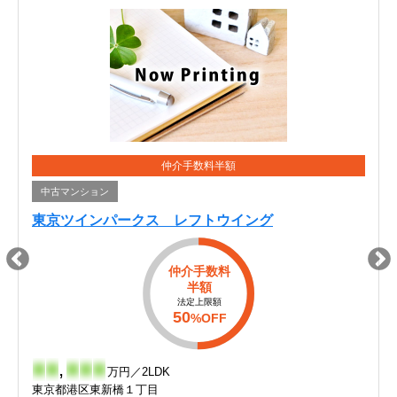
仲介手数料半額
中古マンション
東京ツインパークス レフトウイング
仲介手数料
半額
法定上限額
50
%OFF
-
-
,
-
-
-
万円／2LDK
東京都港区東新橋１丁目