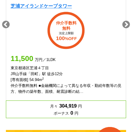
芝浦アイランドケープタワー
仲介手数料
無料
法定上限額
100
%OFF
11,500
万円／1LDK
東京都港区芝浦４丁目
JR山手線「田町」駅 徒歩12分
2
[専有面積] 54.94m
仲介手数料無料 ■金融機関によって異なる年収・勤続年数等の見
方、物件の築年数、面積、耐震診断の結…
304,919
月々
円
0
ボーナス
円