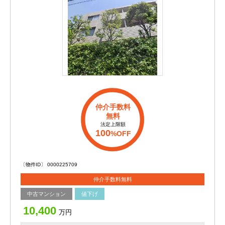
仲介手数料
無料
法定上限額
100
%OFF
〔物件ID〕 0000225709
仲介手数料無料
中古マンション
値下げ
10,400
万円