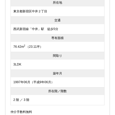
所在地
東京都新宿区中井２丁目
交通
西武新宿線「中井」駅 徒歩5分
専有面積
2
76.42m
（23.11坪）
間取り
3LDK
築年月
1997年06月（平成9年06月）
所在階／階数
2 階 ／ 3 階
仲介手数料無料