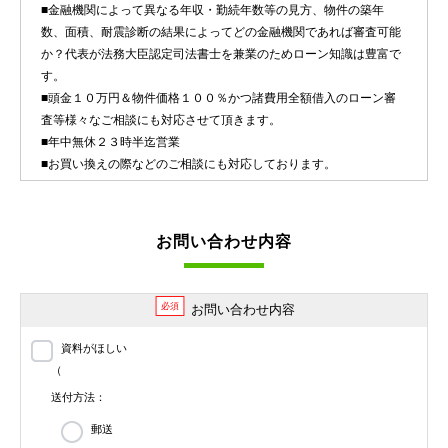
■金融機関によって異なる年収・勤続年数等の見方、物件の築年
数、面積、耐震診断の結果によってどの金融機関であれば審査可能
か？代表が法務大臣認定司法書士を兼業のためローン知識は豊富で
す。
■頭金１０万円＆物件価格１００％かつ諸費用全額借入のローン審
査等様々なご相談にも対応させて頂きます。
■年中無休２３時半迄営業
■お買い換えの際などのご相談にも対応しております。
お問い合わせ内容
必須
お問い合わせ内容
資料がほしい
（
送付方法：
郵送