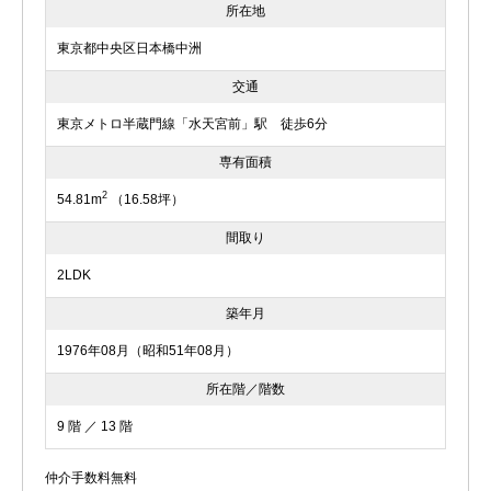
所在地
東京都中央区日本橋中洲
交通
東京メトロ半蔵門線「水天宮前」駅 徒歩6分
専有面積
2
54.81m
（16.58坪）
間取り
2LDK
築年月
1976年08月（昭和51年08月）
所在階／階数
9 階 ／ 13 階
仲介手数料無料