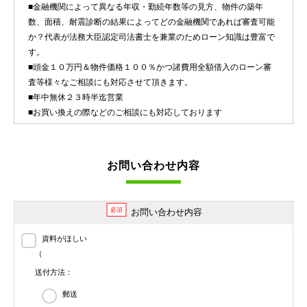
■金融機関によって異なる年収・勤続年数等の見方、物件の築年
数、面積、耐震診断の結果によってどの金融機関であれば審査可能
か？代表が法務大臣認定司法書士を兼業のためローン知識は豊富で
す。
■頭金１０万円＆物件価格１００％かつ諸費用全額借入のローン審
査等様々なご相談にも対応させて頂きます。
■年中無休２３時半迄営業
■お買い換えの際などのご相談にも対応しております
お問い合わせ内容
必須
お問い合わせ内容
資料がほしい
（
送付方法：
郵送