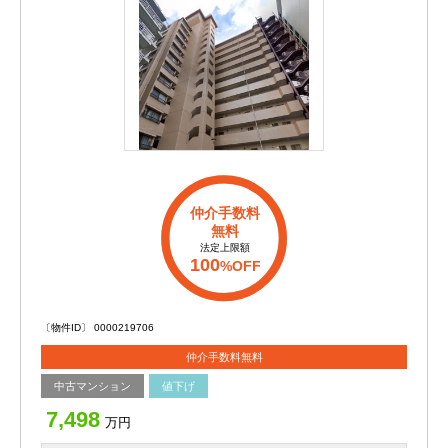
仲介手数料
無料
法定上限額
100
%OFF
〔物件ID〕 0000219706
仲介手数料無料
中古マンション
値下げ
7,498
万円