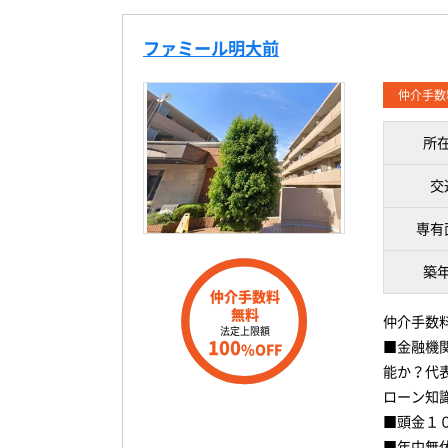
ファミール明大前
仲介手数
所
交
専有
築
仲介手数料
無料
仲介手数
法定上限額
100
■金融機
%OFF
能か？代
ローン知
■頭金１
■年中無