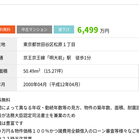
6,499
料無料
中古マンション
値下げ
万円
在地
東京都世田谷区松原１丁目
通
京王京王線「明大前」駅 徒歩1分
2
面積
50.49m
（15.27坪）
年月
2000年04月（平成12年04月）
料無料
関によって異なる年収・勤続年数等の見方、物件の築年数、面積、耐震
表が法務大臣認定司法書士を兼業のため
識は豊富です
０万円＆物件価格１００％かつ諸費用全額借入のローン審査等様々なご
休２３時半迄営業