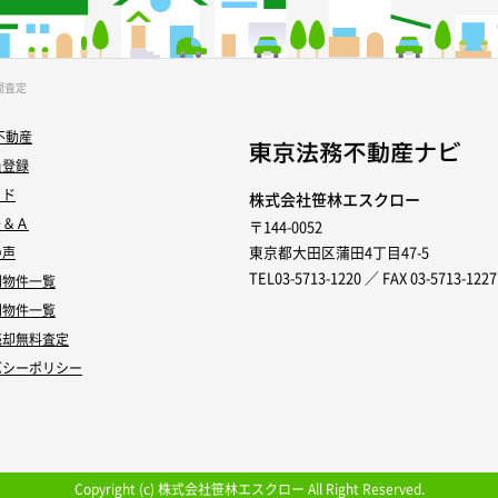
間査定
不動産
員登録
イド
株式会社笹林エスクロー
Ｑ＆Ａ
〒144-0052
東京都大田区蒲田4丁目47-5
の声
TEL03-5713-1220 ／ FAX 03-5713-1227
別物件一覧
別物件一覧
売却無料査定
バシーポリシー
Copyright (c) 株式会社笹林エスクロー All Right Reserved.