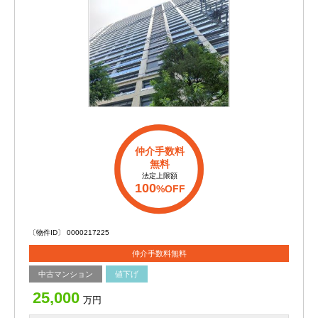
仲介手数料
無料
法定上限額
100
%OFF
〔物件ID〕 0000217225
仲介手数料無料
中古マンション
値下げ
25,000
万円