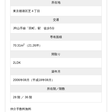
所在地
東京都港区芝４丁目
交通
JR山手線「田町」駅 徒歩5分
専有面積
2
70.31m
（21.26坪）
間取り
2LDK
築年月
2006年08月（平成18年08月）
所在階／階数
28 階 ／ 36 階
仲介手数料無料