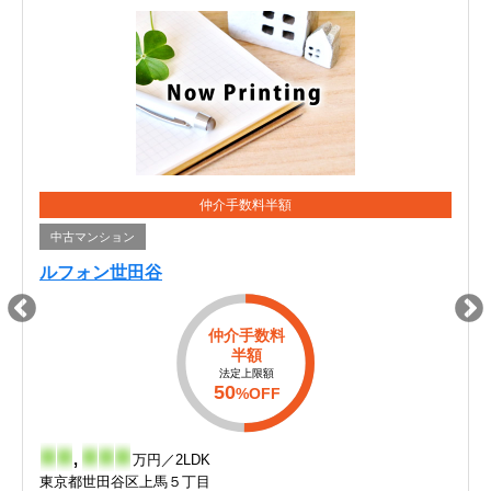
仲介手数料半額
中古マンション
ルフォン世田谷
仲介手数料
半額
法定上限額
50
%OFF
-
-
,
-
-
-
万円／2LDK
東京都世田谷区上馬５丁目