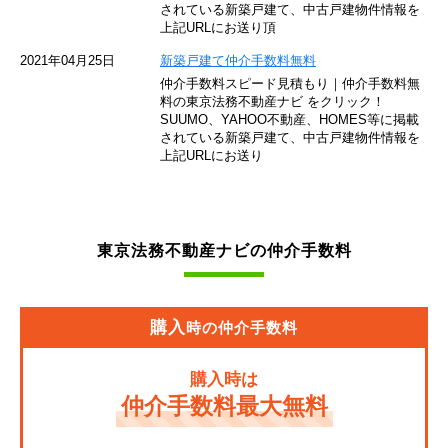
されている新築戸建て、中古戸建物件情報を
東急池上線
上記URLにお送り頂
西武新宿線
2021年04月25日
新築戸建て仲介手数料無料
仲介手数料スピード見積もり｜仲介手数料無
東武伊勢崎線
料の東京法務不動産ナビ をクリック！
SUUMO、YAHOO不動産、HOMES等に掲載
されている新築戸建て、中古戸建物件情報を
京成押上線
上記URLにお送り
JR常磐緩行線
京急大師線
東京法務不動産ナビの仲介手数料
東京モノレール
JR埼京線
購入
時の仲介手数料
東武亀戸線
購入時は
東武東上線
仲介手数料最大無料
JR東海道本線