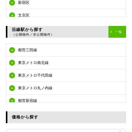
新宿区
文京区
台東区
沿線駅から探す
一覧
（公開物件／非公開物件）
墨田区
都営三田線
江東区
東京メトロ南北線
品川区
東京メトロ千代田線
目黒区
東京メトロ丸ノ内線
大田区
都営新宿線
世田谷区
都営大江戸線
渋谷区
価格から探す
東急多摩川線
練馬区