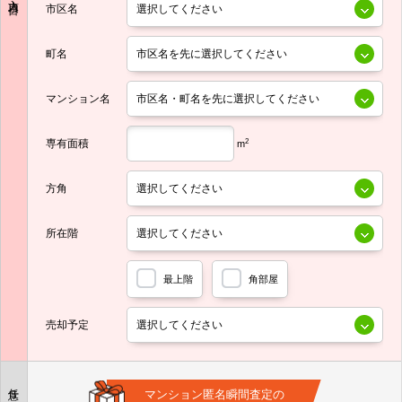
市区名
町名
マンション名
専有面積
2
m
方角
所在階
最上階
角部屋
売却予定
任意
マンション匿名瞬間査定の