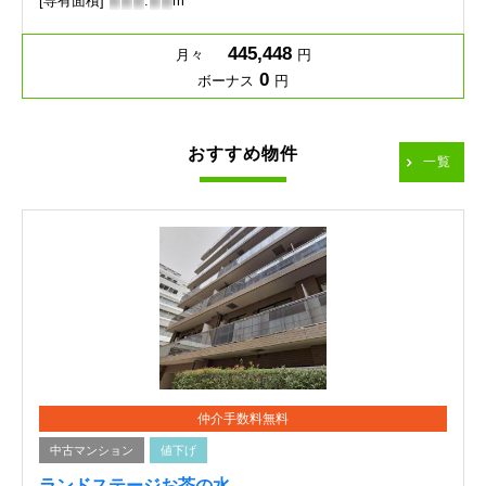
[専有面積]
-
-
-
.
-
-
m
445,448
月々
円
0
ボーナス
円
おすすめ物件
一覧
仲介手数料無料
中古マンション
値下げ
ランドステージお茶の水