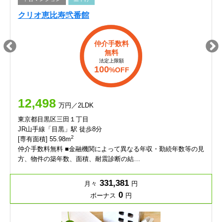
クリオ恵比寿弐番館
仲介手数料
無料
法定上限額
100
%OFF
12,498
万円／2LDK
東京都目黒区三田１丁目
JR山手線「目黒」駅 徒歩8分
2
[専有面積] 55.98m
仲介手数料無料 ■金融機関によって異なる年収・勤続年数等の見
方、物件の築年数、面積、耐震診断の結…
331,381
月々
円
0
ボーナス
円