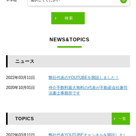
中学校
東京メトロ有楽町線
東急田園都市線
検索
東急東横線
NEWS&TOPICS
東急大井町線
JR京葉線
ニュース
JR総武本線
2022年03月11日
弊社代表のYOUTUBEを開設しました！
京成本線
2020年10月01日
仲介手数料最大無料の代表が不動産会社兼司
JR京浜東北線
法書士事務所です
京急本線
TOPICS
京急空港線
一覧
ゆりかもめ
2022年03月11日
弊社代表YOUTUBEチャンネルを開設しまし