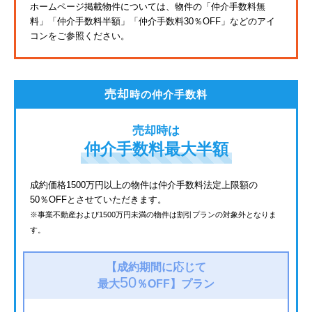
ホームページ掲載物件については、物件の「仲介手数料無
料」
「仲介手数料半額」「仲介手数料30％OFF」などのアイ
JR鶴見線
コンをご参照ください。
東海道新幹線
都電荒川線
売却
時の仲介手数料
西武有楽町線
売却時は
北総鉄道
仲介手数料最大半額
JR常磐線
成約価格1500万円以上の物件は仲介手数料法定上限額の
50％OFFとさせていただきます。
京成金町線
※事業不動産および1500万円未満の物件は割引プランの対象外となりま
す。
上越新幹線
西武豊島線
【成約期間に応じて
50
最大
％OFF】
プラン