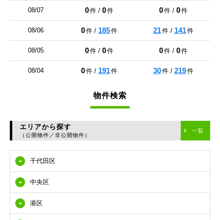
0
0
0
0
08/07
件 /
件
件 /
件
0
185
21
141
08/06
件 /
件
件 /
件
0
0
0
0
08/05
件 /
件
件 /
件
0
191
30
219
08/04
件 /
件
件 /
件
物件検索
エリアから探す
一覧
（公開物件／非公開物件）
千代田区
中央区
港区