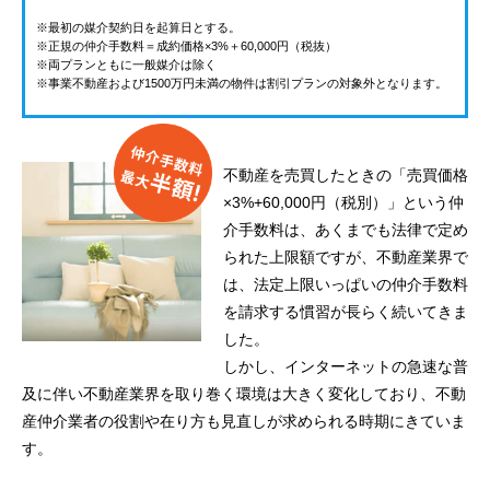
※最初の媒介契約日を起算日とする。
※正規の仲介手数料＝成約価格×3%＋60,000円（税抜）
※両プランともに一般媒介は除く
※事業不動産および1500万円未満の物件は割引プランの対象外となります。
不動産を売買したときの「売買価格
×3%+60,000円（税別）」という仲
介手数料は、あくまでも法律で定め
られた上限額ですが、不動産業界で
は、法定上限いっぱいの仲介手数料
を請求する慣習が長らく続いてきま
した。
しかし、インターネットの急速な普
及に伴い不動産業界を取り巻く環境は大きく変化しており、不動
産仲介業者の役割や在り方も見直しが求められる時期にきていま
す。