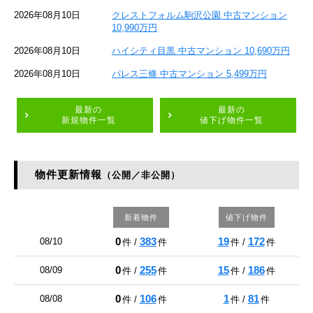
2026年08月10日
クレストフォルム駒沢公園 中古マンション
10,990万円
2026年08月10日
ハイシティ目黒 中古マンション 10,690万円
2026年08月10日
パレス三條 中古マンション 5,499万円
最新の
最新の
新規物件一覧
値下げ物件一覧
物件更新情報
（公開／非公開）
新着物件
値下げ物件
0
383
19
172
08/10
件 /
件
件 /
件
0
255
15
186
08/09
件 /
件
件 /
件
0
106
1
81
08/08
件 /
件
件 /
件