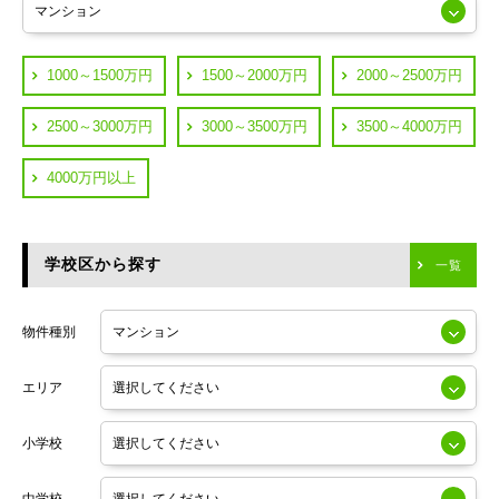
JR山手線
葛飾区
都営浅草線
1000～1500万円
1500～2000万円
2000～2500万円
横浜市鶴見区
JR中央線
2500～3000万円
3000～3500万円
3500～4000万円
横浜市神奈川区
JR中央・総武線
4000万円以上
川崎市川崎区
つくばエクスプレス
川崎市幸区
学校区から探す
東京メトロ日比谷線
一覧
川崎市中原区
小田急線
川崎市高津区
物件種別
東京メトロ半蔵門線
エリア
東京メトロ副都心線
小学校
東京メトロ銀座線