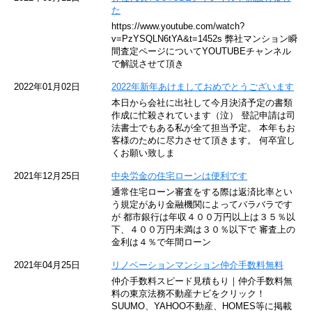
た
東京メトロ東西線
https://www.youtube.com/watch?
v=PzYSQLN6tYA&t=1452s 弊社マンション瞬
京王井の頭線
間査定ページについてYOUTUBEチャンネル
で解説させて頂き
JR湘南新宿ライン
2022年01月02日
2022年新年あけましておめでとうございます
本日から会社に出社して今月決済予定の書類
JR横須賀線
作成に忙殺されています（泣） 登記申請は司
法書士でもある私が全て担当予定。 本年もお
京王京王線
客様のために尽力させて頂きます。 何卒宜し
くお願い致しま
東急目黒線
2021年12月25日
中央労金の住宅ローンは便利です
通常住宅ローン審査をする際は返済比率とい
東京臨海高速鉄道
う規定があり金融機関によってバラバラです
が 都市銀行は年収４００万円以上は３５％以
下、４００万円未満は３０％以下で 審査上の
東急世田谷線
金利は４％で年間ローン
西武池袋線
2021年04月25日
リノベーションマンション仲介手数料無料
仲介手数料スピード見積もり｜仲介手数料無
JR南武線
料の東京法務不動産ナビをクリック！
SUUMO、YAHOO不動産、HOMES等に掲載