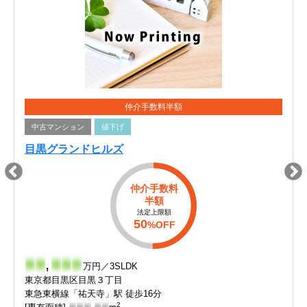
仲介手数料半額
中古マンション
値下げ
目黒グランドヒルズ
仲介手数料
半額
法定上限額
50
%OFF
-
-
,
-
-
-
万円／3SLDK
東京都目黒区目黒３丁目
東急東横線「祐天寺」駅 徒歩16分
2