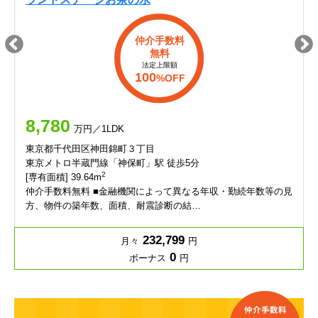
仲介手数料
無料
法定上限額
100
%OFF
8,780
万円／1LDK
東京都千代田区神田錦町３丁目
東京メトロ半蔵門線「神保町」駅 徒歩5分
2
[専有面積] 39.64m
仲介手数料無料 ■金融機関によって異なる年収・勤続年数等の見
方、物件の築年数、面積、耐震診断の結…
232,799
月々
円
0
ボーナス
円