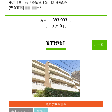
東急世田谷線「松陰神社前」駅 徒歩3分
2
[専有面積]
-
-
.
-
-
m
383,933
月々
円
0
ボーナス
円
値下げ物件
一覧
仲介手数料無料
中古マンション
値下げ