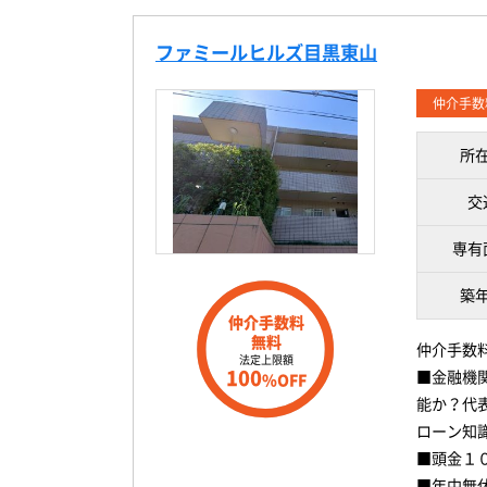
ファミールヒルズ目黒東山
仲介手数
所
交
専有
築
仲介手数料
無料
仲介手数
法定上限額
100
■金融機
%OFF
能か？代
ローン知
■頭金１
■年中無