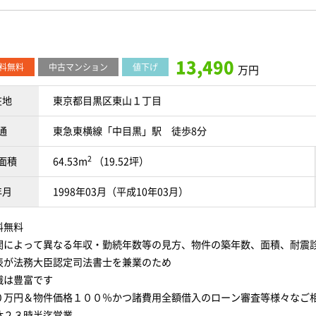
13,490
料無料
中古マンション
値下げ
万円
在地
東京都目黒区東山１丁目
通
東急東横線「中目黒」駅 徒歩8分
2
面積
64.53m
（19.52坪）
年月
1998年03月（平成10年03月）
料無料
関によって異なる年収・勤続年数等の見方、物件の築年数、面積、耐震
表が法務大臣認定司法書士を兼業のため
識は豊富です
０万円＆物件価格１００％かつ諸費用全額借入のローン審査等様々なご
休２３時半迄営業