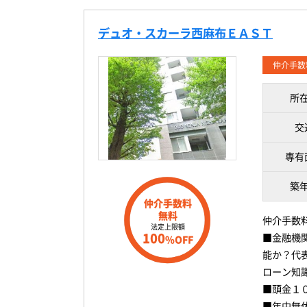
デュオ・スカーラ西麻布ＥＡＳＴ
仲介手数
所
交
専有
築
仲介手数料
無料
仲介手数
法定上限額
100
■金融機
%OFF
能か？代
ローン知
■頭金１
■年中無