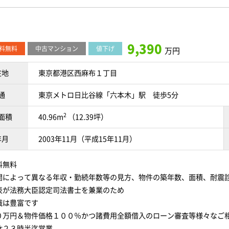
9,390
料無料
中古マンション
値下げ
万円
在地
東京都港区西麻布１丁目
通
東京メトロ日比谷線「六本木」駅 徒歩5分
2
面積
40.96m
（12.39坪）
年月
2003年11月（平成15年11月）
料無料
関によって異なる年収・勤続年数等の見方、物件の築年数、面積、耐震
表が法務大臣認定司法書士を兼業のため
識は豊富です
０万円＆物件価格１００％かつ諸費用全額借入のローン審査等様々なご
休２３時半迄営業