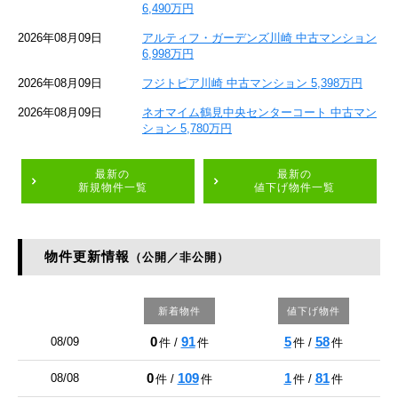
6,490万円
2026年08月09日
アルティフ・ガーデンズ川崎 中古マンション
6,998万円
2026年08月09日
フジトピア川崎 中古マンション 5,398万円
2026年08月09日
ネオマイム鶴見中央センターコート 中古マン
ション 5,780万円
最新の
最新の
新規物件一覧
値下げ物件一覧
物件更新情報
（公開／非公開）
新着物件
値下げ物件
0
91
5
58
08/09
件 /
件
件 /
件
0
109
1
81
08/08
件 /
件
件 /
件