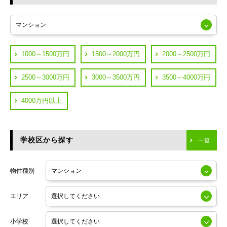
東急多摩川線
練馬区
JR山手線
葛飾区
都営浅草線
1000～1500万円
1500～2000万円
2000～2500万円
横浜市鶴見区
JR中央線
2500～3000万円
3000～3500万円
3500～4000万円
横浜市神奈川区
JR中央・総武線
4000万円以上
川崎市川崎区
つくばエクスプレス
川崎市幸区
学校区から探す
東京メトロ日比谷線
一覧
川崎市中原区
小田急線
川崎市高津区
物件種別
東京メトロ半蔵門線
エリア
東京メトロ副都心線
小学校