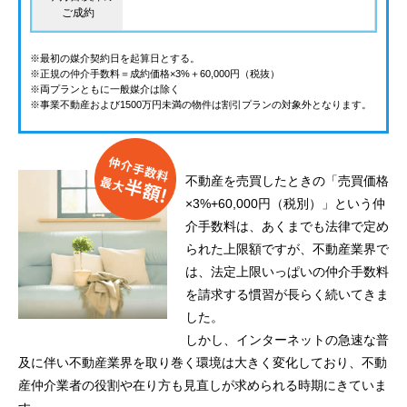
ご成約
※最初の媒介契約日を起算日とする。
※正規の仲介手数料＝成約価格×3%＋60,000円（税抜）
※両プランともに一般媒介は除く
※事業不動産および1500万円未満の物件は割引プランの対象外となります。
不動産を売買したときの「売買価格
×3%+60,000円（税別）」という仲
介手数料は、あくまでも法律で定め
られた上限額ですが、不動産業界で
は、法定上限いっぱいの仲介手数料
を請求する慣習が長らく続いてきま
した。
しかし、インターネットの急速な普
及に伴い不動産業界を取り巻く環境は大きく変化しており、不動
産仲介業者の役割や在り方も見直しが求められる時期にきていま