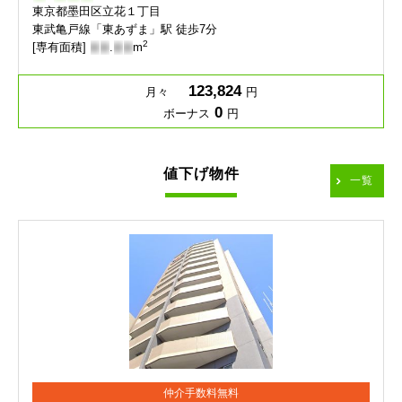
東京都墨田区立花１丁目
東武亀戸線「東あずま」駅 徒歩7分
2
[専有面積]
-
-
.
-
-
m
123,824
月々
円
0
ボーナス
円
値下げ物件
一覧
仲介手数料無料