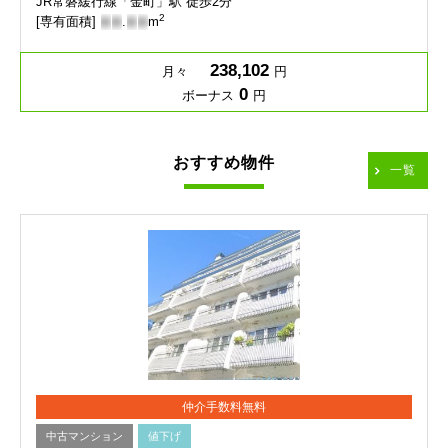
JR常磐緩行線「金町」駅 徒歩2分
2
[専有面積]
-
-
.
-
-
m
238,102
月々
円
0
ボーナス
円
おすすめ物件
一覧
仲介手数料無料
中古マンション
値下げ