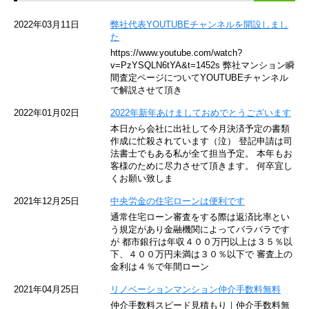
京急空港線
2022年03月11日
弊社代表YOUTUBEチャンネルを開設しまし
た
ゆりかもめ
https://www.youtube.com/watch?
v=PzYSQLN6tYA&t=1452s 弊社マンション瞬
東京メトロ東西線
間査定ページについてYOUTUBEチャンネル
で解説させて頂き
京王井の頭線
2022年01月02日
2022年新年あけましておめでとうございます
本日から会社に出社して今月決済予定の書類
JR湘南新宿ライン
作成に忙殺されています（泣） 登記申請は司
法書士でもある私が全て担当予定。 本年もお
JR横須賀線
客様のために尽力させて頂きます。 何卒宜し
くお願い致しま
京王京王線
2021年12月25日
中央労金の住宅ローンは便利です
通常住宅ローン審査をする際は返済比率とい
東急目黒線
う規定があり金融機関によってバラバラです
が 都市銀行は年収４００万円以上は３５％以
下、４００万円未満は３０％以下で 審査上の
東京臨海高速鉄道
金利は４％で年間ローン
東急世田谷線
2021年04月25日
リノベーションマンション仲介手数料無料
仲介手数料スピード見積もり｜仲介手数料無