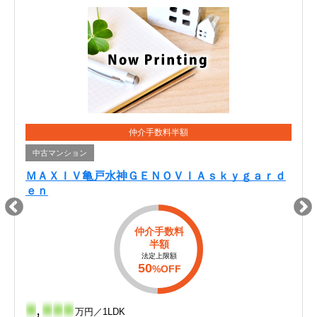
仲介手数料半額
中古マンション
ＭＡＸＩＶ亀戸水神ＧＥＮＯＶＩＡｓｋｙｇａｒｄ
ｅｎ
仲介手数料
半額
法定上限額
50
%OFF
-
,
-
-
-
万円／1LDK