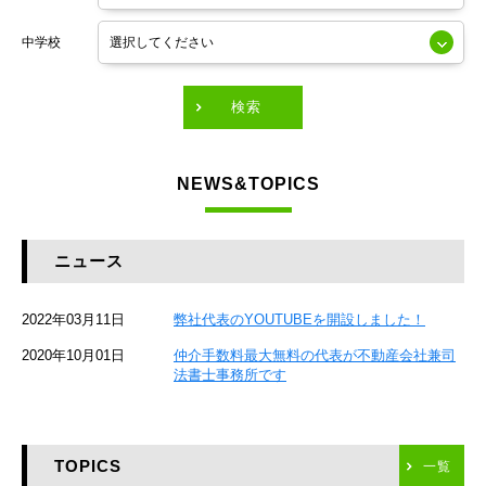
東京メトロ銀座線
中学校
東京メトロ有楽町線
東急田園都市線
検索
東急東横線
NEWS&TOPICS
東急大井町線
JR京葉線
ニュース
JR総武本線
2022年03月11日
弊社代表のYOUTUBEを開設しました！
京成本線
2020年10月01日
仲介手数料最大無料の代表が不動産会社兼司
JR京浜東北線
法書士事務所です
京急本線
TOPICS
東海道新幹線
一覧