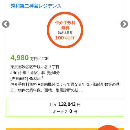
秀和第二神宮レジデンス
仲介手数料
無料
法定上限額
100
%OFF
4,980
万円／2DK
東京都渋谷区千駄ヶ谷３丁目
JR山手線「原宿」駅 徒歩8分
2
[専有面積] 45.09m
仲介手数料無料 ■金融機関によって異なる年収・勤続年数等の見
方、物件の築年数、面積、耐震診断の結…
132,043
月々
円
0
ボーナス
円