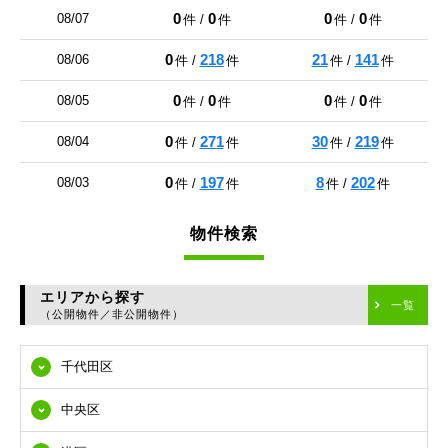
0
0
0
0
08/07
件 /
件
件 /
件
0
218
21
141
08/06
件 /
件
件 /
件
0
0
0
0
08/05
件 /
件
件 /
件
0
271
30
219
08/04
件 /
件
件 /
件
0
197
8
202
08/03
件 /
件
件 /
件
物件検索
エリアから探す
一覧
（公開物件／非公開物件）
千代田区
中央区