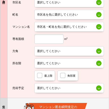
市区名
町名
マンション名
専有面積
2
m
方角
所在階
最上階
角部屋
売却予定
任意
マンション匿名瞬間査定の