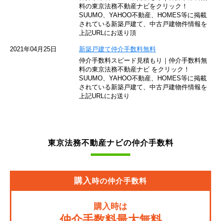
東京モノレール
料の東京法務不動産ナビをクリック！
SUUMO、YAHOO不動産、HOMES等に掲載
されている新築戸建て、中古戸建物件情報を
西武池袋線
上記URLにお送り頂
JR南武線
2021年04月25日
新築戸建て仲介手数料無料
仲介手数料スピード見積もり｜仲介手数料無
東急池上線
料の東京法務不動産ナビ をクリック！
SUUMO、YAHOO不動産、HOMES等に掲載
されている新築戸建て、中古戸建物件情報を
西武新宿線
上記URLにお送り
東武伊勢崎線
京成押上線
東京法務不動産ナビの仲介手数料
JR常磐緩行線
京急大師線
購入
時の仲介手数料
JR東海道本線
購入時は
JR埼京線
仲介手数料最大無料