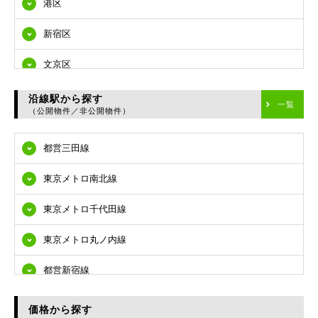
港区
新宿区
文京区
台東区
沿線駅から探す
一覧
（公開物件／非公開物件）
墨田区
都営三田線
江東区
東京メトロ南北線
品川区
東京メトロ千代田線
目黒区
東京メトロ丸ノ内線
大田区
都営新宿線
世田谷区
都営大江戸線
渋谷区
価格から探す