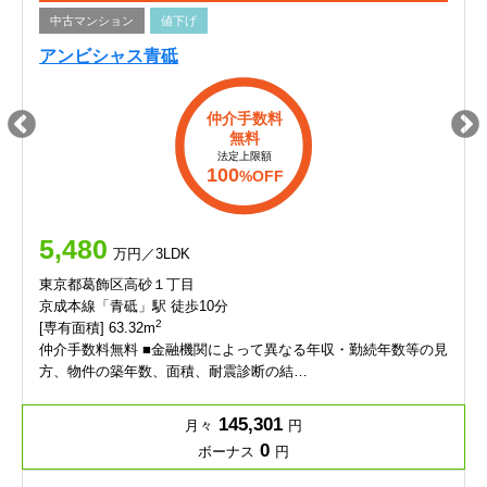
中古マンション
値下げ
アンビシャス青砥
仲介手数料
無料
法定上限額
100
%OFF
5,480
万円／3LDK
東京都葛飾区高砂１丁目
京成本線「青砥」駅 徒歩10分
2
[専有面積] 63.32m
仲介手数料無料 ■金融機関によって異なる年収・勤続年数等の見
方、物件の築年数、面積、耐震診断の結…
145,301
月々
円
0
ボーナス
円