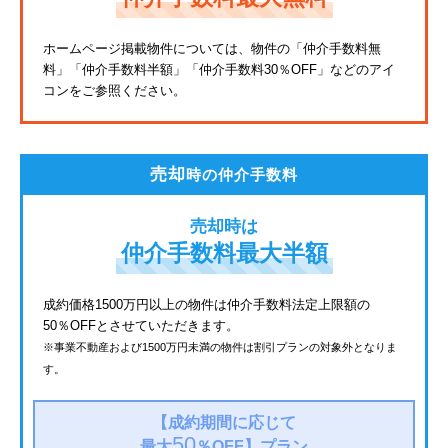
東武亀戸線
ホームページ掲載物件については、物件の「仲介手数料無
料」
「仲介手数料半額」「仲介手数料30％OFF」などのアイ
東武東上線
コンをご参照ください。
JR鶴見線
都電荒川線
売却
時の仲介手数料
西武有楽町線
売却時は
北総鉄道
仲介手数料最大半額
JR常磐線
成約価格1500万円以上の物件は仲介手数料法定上限額の
50％OFFとさせていただきます。
京成金町線
※事業不動産および1500万円未満の物件は割引プランの対象外となりま
す。
上越新幹線
西武豊島線
【成約期間に応じて
50
最大
％OFF】
プラン