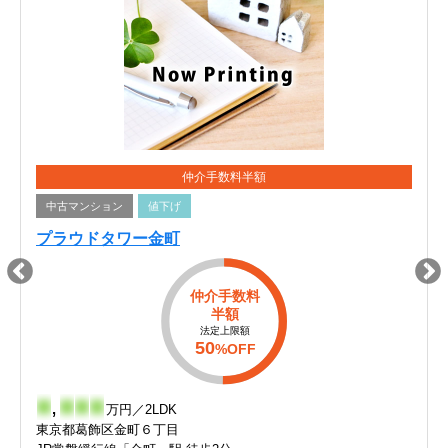
仲介手数料半額
中古マンション
値下げ
プラウドタワー金町
仲介手数料
半額
法定上限額
50
%OFF
-
,
-
-
-
万円／2LDK
東京都葛飾区金町６丁目