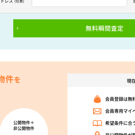
アドレス
(任意)
無料瞬間査定
物件
を
現
会員登録は無
会員専用マイ
公開物件＋
希望条件に合
非公開物件