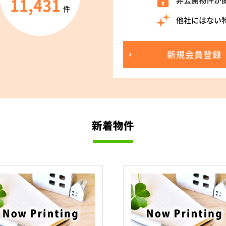
11,431
非公開物件が
件
他社にはない
新規会員登録
新着物件