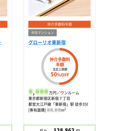
仲介手数料半額
中古マンション
ー
グローリオ東新宿
仲介手数料
半額
法定上限額
50
%OFF
-
,
-
-
-
万円／ワンルーム
東京都新宿区新宿７丁目
都営大江戸線「東新宿」駅 徒歩3分
2
[専有面積]
-
-
.
-
-
m
128,862
月々
円