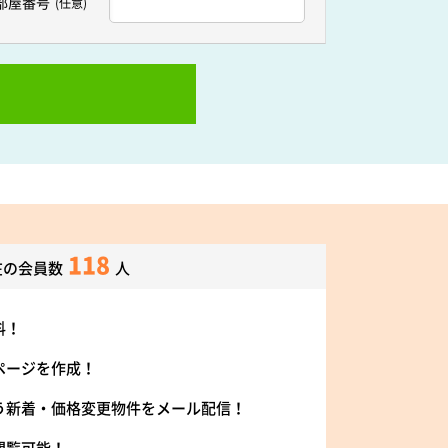
部屋番号
(任意)
118
在の会員数
人
料！
ページを作成！
う新着・価格変更物件をメール配信！