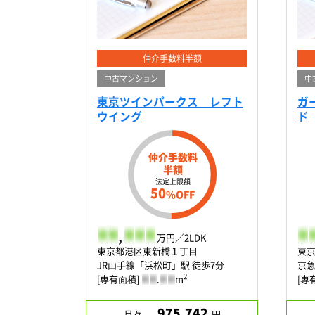
仲介手数料半額
中古マンション
中
東京ツインパークス レフト
ガ
ウイング
ド
仲介手数料
半額
法定上限額
50
%OFF
-
-
,
-
-
-
-
-
万円／2LDK
東京都港区東新橋１丁目
東
JR山手線「浜松町」駅 徒歩7分
京急
2
[専有面積]
-
-
.
-
-
m
[専
975,742
月々
円