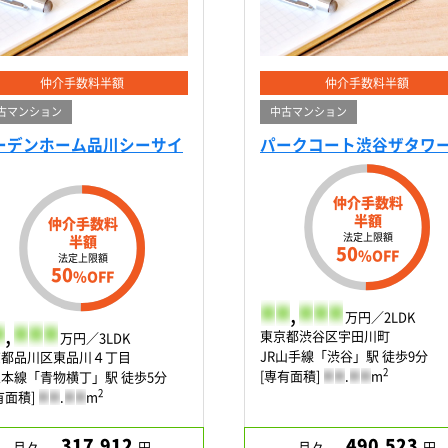
仲介手数料半額
仲介手数料半額
古マンション
中古マンション
ーデンホーム品川シーサイ
パークコート渋谷ザタワ
仲介手数料
半額
仲介手数料
法定上限額
半額
50
%OFF
法定上限額
50
%OFF
-
-
,
-
-
-
万円／2LDK
,
-
-
-
東京都渋谷区宇田川町
万円／3LDK
JR山手線「渋谷」駅 徒歩9分
京都品川区東品川４丁目
2
[専有面積]
-
-
.
-
-
m
本線「青物横丁」駅 徒歩5分
2
有面積]
-
-
.
-
-
m
317,912
490,523
月々
円
月々
円