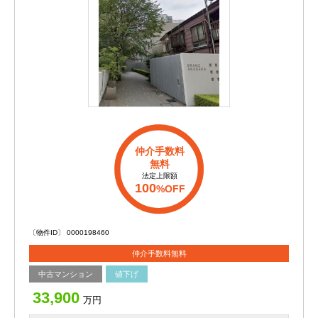
仲介手数料
無料
法定上限額
100
%OFF
〔物件ID〕 0000198460
仲介手数料無料
中古マンション
値下げ
33,900
万円