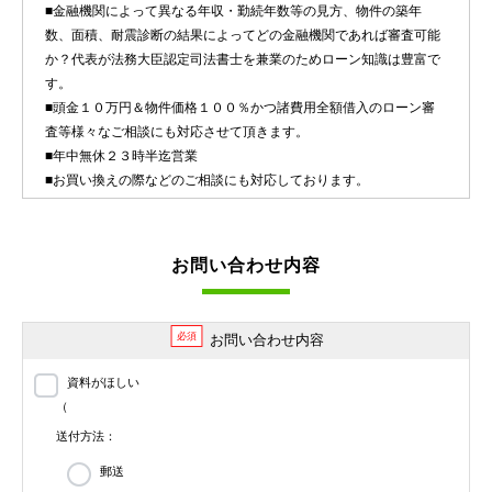
■金融機関によって異なる年収・勤続年数等の見方、物件の築年
数、面積、耐震診断の結果によってどの金融機関であれば審査可能
か？代表が法務大臣認定司法書士を兼業のためローン知識は豊富で
す。
■頭金１０万円＆物件価格１００％かつ諸費用全額借入のローン審
査等様々なご相談にも対応させて頂きます。
■年中無休２３時半迄営業
■お買い換えの際などのご相談にも対応しております。
お問い合わせ内容
必須
お問い合わせ内容
資料がほしい
（
送付方法：
郵送