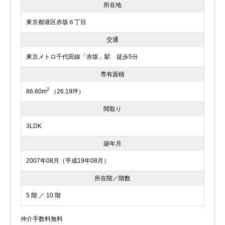
所在地
東京都港区赤坂６丁目
交通
東京メトロ千代田線「赤坂」駅 徒歩5分
専有面積
2
86.60m
（26.19坪）
間取り
3LDK
築年月
2007年08月（平成19年08月）
所在階／階数
5 階 ／ 10 階
仲介手数料無料