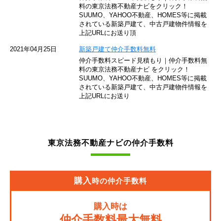
東京モノレール
料の東京法務不動産ナビをクリック！
SUUMO、YAHOO不動産、HOMES等に掲載
されている新築戸建て、中古戸建物件情報を
西武池袋線
上記URLにお送り頂
JR南武線
2021年04月25日
新築戸建て仲介手数料無料
仲介手数料スピード見積もり｜仲介手数料無
東急池上線
料の東京法務不動産ナビ をクリック！
SUUMO、YAHOO不動産、HOMES等に掲載
されている新築戸建て、中古戸建物件情報を
西武新宿線
上記URLにお送り
東武伊勢崎線
京成押上線
東京法務不動産ナビの仲介手数料
JR常磐緩行線
京急大師線
購入
時の仲介手数料
JR東海道本線
購入時は
JR埼京線
仲介手数料最大無料