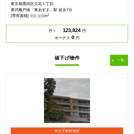
東京都墨田区立花１丁目
東武亀戸線「東あずま」駅 徒歩7分
2
[専有面積]
-
-
.
-
-
m
123,824
月々
円
0
ボーナス
円
値下げ物件
一覧
仲介手数料無料