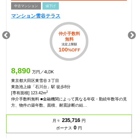
中古マンション
値下げ
マンション雪谷テラス
仲介手数料
無料
法定上限額
100
%OFF
8,890
万円／4LDK
東京都大田区東雪谷３丁目
東急池上線「石川台」駅 徒歩8分
2
[専有面積] 123.42m
仲介手数料無料 ■金融機関によって異なる年収・勤続年数等の見
方、物件の築年数、面積、耐震診断の結…
235,716
月々
円
0
ボーナス
円