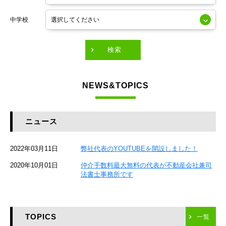
東京メトロ銀座線
中学校
東京メトロ有楽町線
東急田園都市線
検索
東急東横線
NEWS&TOPICS
東急大井町線
JR京葉線
ニュース
JR総武本線
2022年03月11日
弊社代表のYOUTUBEを開設しました！
京成本線
2020年10月01日
仲介手数料最大無料の代表が不動産会社兼司
JR京浜東北線
法書士事務所です
京急本線
TOPICS
東海道新幹線
一覧