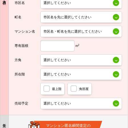
市区名
町名
マンション名
専有面積
2
m
方角
所在階
最上階
角部屋
売却予定
任意
マンション匿名瞬間査定の