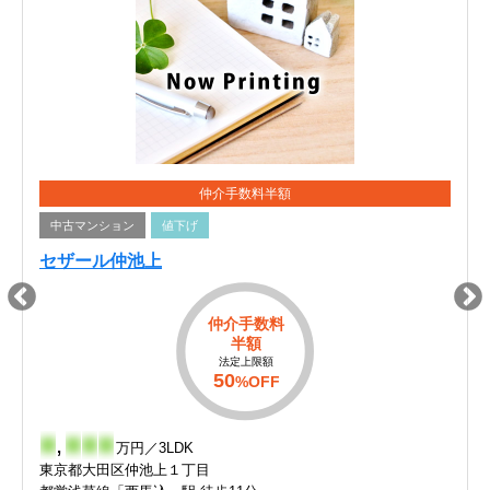
仲介手数料半額
中古マンション
値下げ
セザール仲池上
仲介手数料
半額
法定上限額
50
%OFF
-
,
-
-
-
万円／3LDK
東京都大田区仲池上１丁目