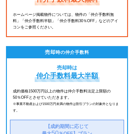
東武亀戸線
ホームページ掲載物件については、物件の「仲介手数料無
料」
「仲介手数料半額」「仲介手数料30％OFF」などのアイ
東武東上線
コンをご参照ください。
JR鶴見線
都電荒川線
売却
時の仲介手数料
西武有楽町線
売却時は
北総鉄道
仲介手数料最大半額
JR常磐線
成約価格1500万円以上の物件は仲介手数料法定上限額の
50％OFFとさせていただきます。
京成金町線
※事業不動産および1500万円未満の物件は割引プランの対象外となりま
す。
上越新幹線
西武豊島線
【成約期間に応じて
50
最大
％OFF】
プラン