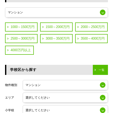
東急多摩川線
練馬区
JR山手線
葛飾区
都営浅草線
1000～1500万円
1500～2000万円
2000～2500万円
横浜市鶴見区
JR中央線
2500～3000万円
3000～3500万円
3500～4000万円
横浜市神奈川区
JR中央・総武線
4000万円以上
川崎市川崎区
つくばエクスプレス
川崎市幸区
学校区から探す
東京メトロ日比谷線
一覧
川崎市中原区
小田急線
川崎市高津区
物件種別
東京メトロ半蔵門線
エリア
東京メトロ副都心線
小学校