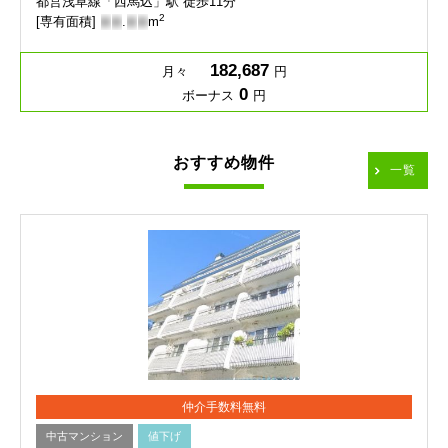
都営浅草線「西馬込」駅 徒歩11分
2
[専有面積]
-
-
.
-
-
m
182,687
月々
円
0
ボーナス
円
おすすめ物件
一覧
仲介手数料無料
中古マンション
値下げ