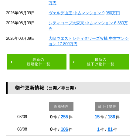
万円
2026年08月09日
ヴェルデ山王 中古マンション 9,980万円
2026年08月09日
シティコープ大森東 中古マンション 6,380万
円
2026年08月09日
大崎ウエストシティタワーズＷ棟 中古マンシ
ョン 17,800万円
最新の
最新の
新規物件一覧
値下げ物件一覧
物件更新情報
（公開／非公開）
新着物件
値下げ物件
0
255
15
186
08/09
件 /
件
件 /
件
0
106
1
81
08/08
件 /
件
件 /
件