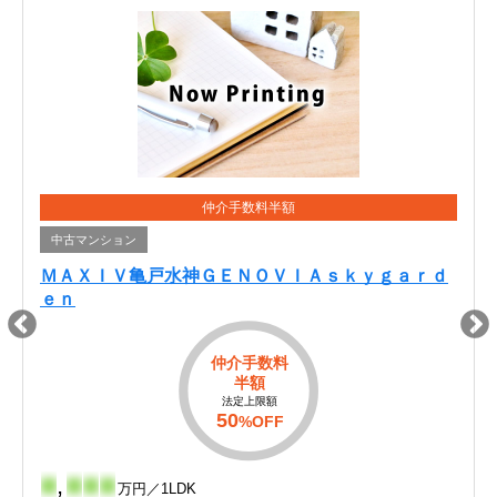
仲介手数料半額
中古マンション
ＭＡＸＩＶ亀戸水神ＧＥＮＯＶＩＡｓｋｙｇａｒｄ
ｅｎ
仲介手数料
半額
法定上限額
50
%OFF
-
,
-
-
-
万円／1LDK