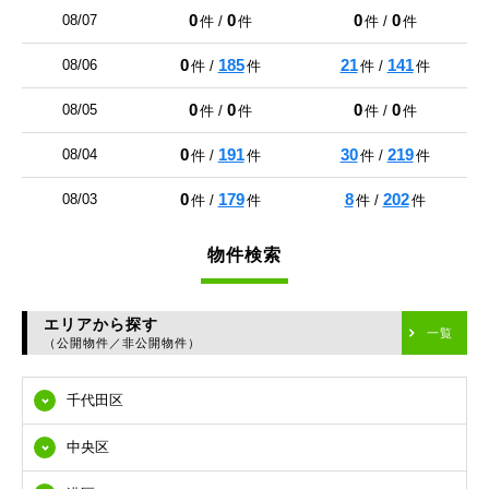
0
0
0
0
08/07
件 /
件
件 /
件
0
185
21
141
08/06
件 /
件
件 /
件
0
0
0
0
08/05
件 /
件
件 /
件
0
191
30
219
08/04
件 /
件
件 /
件
0
179
8
202
08/03
件 /
件
件 /
件
物件検索
エリアから探す
一覧
（公開物件／非公開物件）
千代田区
中央区