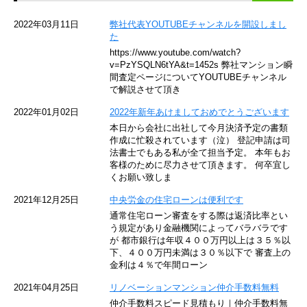
京急空港線
2022年03月11日
弊社代表YOUTUBEチャンネルを開設しまし
た
ゆりかもめ
https://www.youtube.com/watch?
v=PzYSQLN6tYA&t=1452s 弊社マンション瞬
東京メトロ東西線
間査定ページについてYOUTUBEチャンネル
で解説させて頂き
京王井の頭線
2022年01月02日
2022年新年あけましておめでとうございます
本日から会社に出社して今月決済予定の書類
JR湘南新宿ライン
作成に忙殺されています（泣） 登記申請は司
法書士でもある私が全て担当予定。 本年もお
JR横須賀線
客様のために尽力させて頂きます。 何卒宜し
くお願い致しま
京王京王線
2021年12月25日
中央労金の住宅ローンは便利です
通常住宅ローン審査をする際は返済比率とい
東急目黒線
う規定があり金融機関によってバラバラです
が 都市銀行は年収４００万円以上は３５％以
下、４００万円未満は３０％以下で 審査上の
東京臨海高速鉄道
金利は４％で年間ローン
東急世田谷線
2021年04月25日
リノベーションマンション仲介手数料無料
仲介手数料スピード見積もり｜仲介手数料無