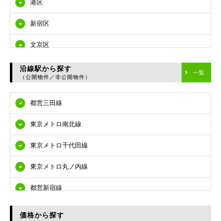
港区
新宿区
文京区
台東区
沿線駅から探す
一覧
（公開物件／非公開物件）
墨田区
都営三田線
江東区
東京メトロ南北線
品川区
東京メトロ千代田線
目黒区
東京メトロ丸ノ内線
大田区
都営新宿線
世田谷区
都営大江戸線
渋谷区
価格から探す