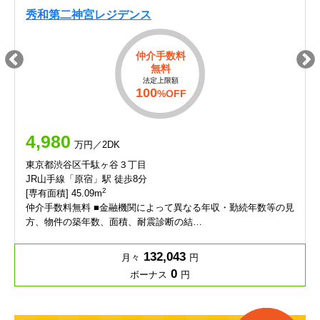
秀和第二神宮レジデンス
仲介手数料
無料
法定上限額
100
%OFF
4,980
万円／2DK
東京都渋谷区千駄ヶ谷３丁目
JR山手線「原宿」駅 徒歩8分
2
[専有面積] 45.09m
仲介手数料無料 ■金融機関によって異なる年収・勤続年数等の見
方、物件の築年数、面積、耐震診断の結…
132,043
月々
円
0
ボーナス
円