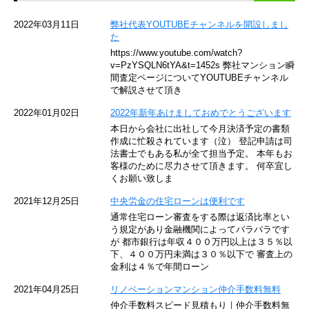
京急空港線
2022年03月11日
弊社代表YOUTUBEチャンネルを開設しまし
た
ゆりかもめ
https://www.youtube.com/watch?
v=PzYSQLN6tYA&t=1452s 弊社マンション瞬
東京メトロ東西線
間査定ページについてYOUTUBEチャンネル
で解説させて頂き
京王井の頭線
2022年01月02日
2022年新年あけましておめでとうございます
本日から会社に出社して今月決済予定の書類
JR湘南新宿ライン
作成に忙殺されています（泣） 登記申請は司
法書士でもある私が全て担当予定。 本年もお
JR横須賀線
客様のために尽力させて頂きます。 何卒宜し
くお願い致しま
京王京王線
2021年12月25日
中央労金の住宅ローンは便利です
通常住宅ローン審査をする際は返済比率とい
東急目黒線
う規定があり金融機関によってバラバラです
が 都市銀行は年収４００万円以上は３５％以
下、４００万円未満は３０％以下で 審査上の
東京臨海高速鉄道
金利は４％で年間ローン
東急世田谷線
2021年04月25日
リノベーションマンション仲介手数料無料
仲介手数料スピード見積もり｜仲介手数料無