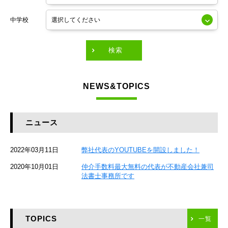
東京メトロ銀座線
中学校
東京メトロ有楽町線
東急田園都市線
検索
東急東横線
NEWS&TOPICS
東急大井町線
JR京葉線
ニュース
JR総武本線
2022年03月11日
弊社代表のYOUTUBEを開設しました！
京成本線
2020年10月01日
仲介手数料最大無料の代表が不動産会社兼司
JR京浜東北線
法書士事務所です
京急本線
TOPICS
東海道新幹線
一覧