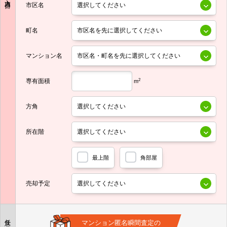
市区名
町名
マンション名
専有面積
2
m
方角
所在階
最上階
角部屋
売却予定
任意
マンション匿名瞬間査定の