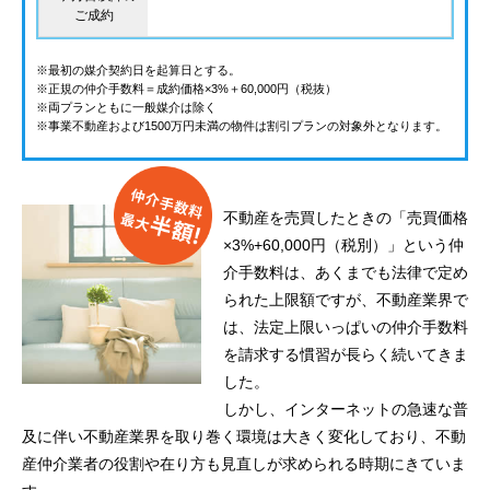
ご成約
※最初の媒介契約日を起算日とする。
※正規の仲介手数料＝成約価格×3%＋60,000円（税抜）
※両プランともに一般媒介は除く
※事業不動産および1500万円未満の物件は割引プランの対象外となります。
不動産を売買したときの「売買価格
×3%+60,000円（税別）」という仲
介手数料は、あくまでも法律で定め
られた上限額ですが、不動産業界で
は、法定上限いっぱいの仲介手数料
を請求する慣習が長らく続いてきま
した。
しかし、インターネットの急速な普
及に伴い不動産業界を取り巻く環境は大きく変化しており、不動
産仲介業者の役割や在り方も見直しが求められる時期にきていま