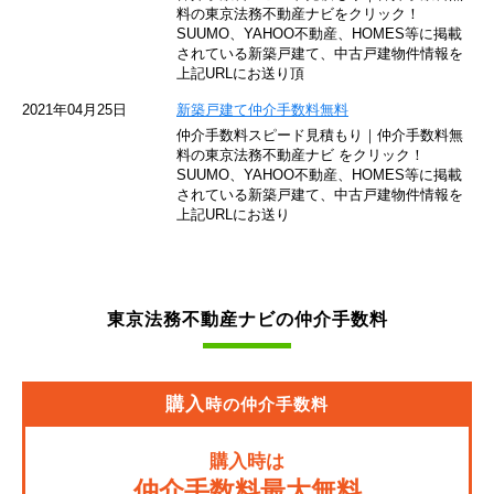
東京モノレール
料の東京法務不動産ナビをクリック！
SUUMO、YAHOO不動産、HOMES等に掲載
されている新築戸建て、中古戸建物件情報を
西武池袋線
上記URLにお送り頂
JR南武線
2021年04月25日
新築戸建て仲介手数料無料
仲介手数料スピード見積もり｜仲介手数料無
東急池上線
料の東京法務不動産ナビ をクリック！
SUUMO、YAHOO不動産、HOMES等に掲載
されている新築戸建て、中古戸建物件情報を
西武新宿線
上記URLにお送り
東武伊勢崎線
京成押上線
東京法務不動産ナビの仲介手数料
JR常磐緩行線
京急大師線
購入
時の仲介手数料
JR東海道本線
購入時は
JR埼京線
仲介手数料最大無料