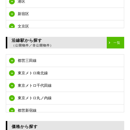
港区
新宿区
文京区
台東区
沿線駅から探す
一覧
（公開物件／非公開物件）
墨田区
都営三田線
江東区
東京メトロ南北線
品川区
東京メトロ千代田線
目黒区
東京メトロ丸ノ内線
大田区
都営新宿線
世田谷区
都営大江戸線
渋谷区
価格から探す