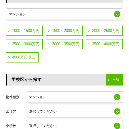
東急多摩川線
練馬区
JR山手線
葛飾区
都営浅草線
1000～1500万円
1500～2000万円
2000～2500万円
横浜市鶴見区
JR中央線
2500～3000万円
3000～3500万円
3500～4000万円
横浜市神奈川区
JR中央・総武線
4000万円以上
川崎市川崎区
つくばエクスプレス
川崎市幸区
学校区から探す
東京メトロ日比谷線
一覧
川崎市中原区
小田急線
川崎市高津区
物件種別
東京メトロ半蔵門線
エリア
東京メトロ副都心線
小学校