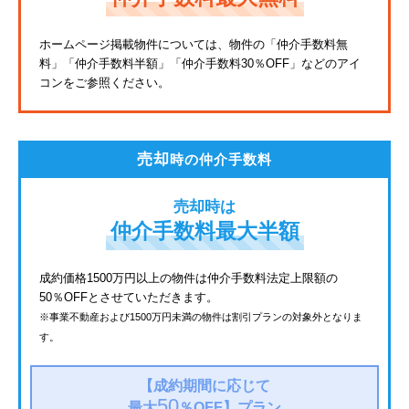
東武亀戸線
ホームページ掲載物件については、物件の「仲介手数料無
料」
「仲介手数料半額」「仲介手数料30％OFF」などのアイ
東武東上線
コンをご参照ください。
JR鶴見線
都電荒川線
売却
時の仲介手数料
西武有楽町線
売却時は
北総鉄道
仲介手数料最大半額
JR常磐線
成約価格1500万円以上の物件は仲介手数料法定上限額の
50％OFFとさせていただきます。
京成金町線
※事業不動産および1500万円未満の物件は割引プランの対象外となりま
す。
西武豊島線
上越新幹線
【成約期間に応じて
50
最大
％OFF】
プラン