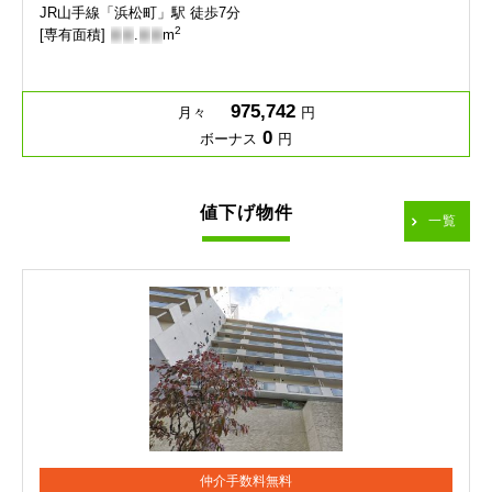
JR山手線「浜松町」駅 徒歩7分
2
[専有面積]
-
-
.
-
-
m
975,742
月々
円
0
ボーナス
円
値下げ物件
一覧
仲介手数料無料