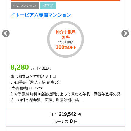
中古マンション
値下げ
イトーピア六義園マンション
仲介手数料
無料
法定上限額
100
%OFF
8,280
万円／3LDK
東京都文京区本駒込６丁目
JR山手線「駒込」駅 徒歩5分
2
[専有面積] 66.42m
仲介手数料無料 ■金融機関によって異なる年収・勤続年数等の見
方、物件の築年数、面積、耐震診断の結…
219,542
月々
円
0
ボーナス
円