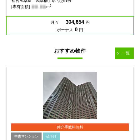
都営浅草線「浅草橋」駅 徒歩1分
2
[専有面積]
-
-
.
-
-
m
304,654
月々
円
0
ボーナス
円
おすすめ物件
一覧
仲介手数料無料
中古マンション
値下げ