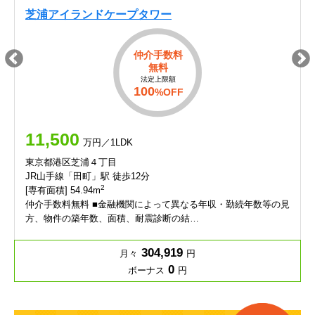
芝浦アイランドケープタワー
仲介手数料
無料
法定上限額
100
%OFF
11,500
万円／1LDK
東京都港区芝浦４丁目
JR山手線「田町」駅 徒歩12分
2
[専有面積] 54.94m
仲介手数料無料 ■金融機関によって異なる年収・勤続年数等の見
方、物件の築年数、面積、耐震診断の結…
304,919
月々
円
0
ボーナス
円