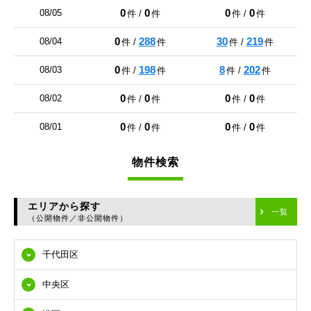
0
0
0
0
08/05
件 /
件
件 /
件
0
288
30
219
08/04
件 /
件
件 /
件
0
198
8
202
08/03
件 /
件
件 /
件
0
0
0
0
08/02
件 /
件
件 /
件
0
0
0
0
08/01
件 /
件
件 /
件
物件検索
エリアから探す
一覧
（公開物件／非公開物件）
千代田区
中央区