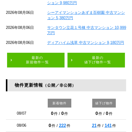
ション 9,980万円
2026年08月06日
シーアイマンションあずま百樹園 中古マンシ
ョン 5,380万円
2026年08月06日
サンタウン立花１号棟 中古マンション 10,999
万円
2026年08月06日
ディアハイム浅草 中古マンション 9,180万円
最新の
最新の
新規物件一覧
値下げ物件一覧
物件更新情報
（公開／非公開）
新着物件
値下げ物件
0
0
0
0
08/07
件 /
件
件 /
件
0
222
21
141
08/06
件 /
件
件 /
件