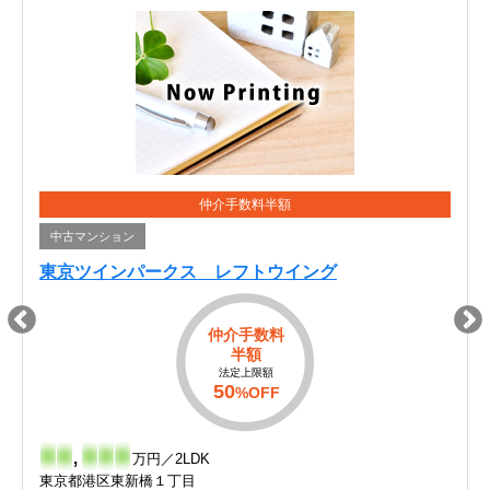
仲介手数料半額
中古マンション
東京ツインパークス レフトウイング
仲介手数料
半額
法定上限額
50
%OFF
-
-
,
-
-
-
万円／2LDK
東京都港区東新橋１丁目