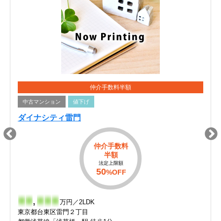
仲介手数料半額
中古マンション
値下げ
ダイナシティ雷門
仲介手数料
半額
法定上限額
50
%OFF
-
-
,
-
-
-
万円／2LDK
東京都台東区雷門２丁目