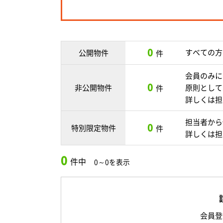
0
すべての方
公開物件
件
会員のみに
0
非公開物件
原則として
件
詳しくは担
担当者から
0
特別限定物件
件
詳しくは担
0
件中
0～0を表示
会員登