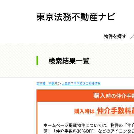
物件を探す
検索結果一覧
東京都 不動産
＞
大森第７中学校区の物件情報
購入
時の仲介手
仲介手数料
購入時は
ホームページ掲載物件については、物件の「仲
額」「仲介手数料30％OFF」などのアイコンを