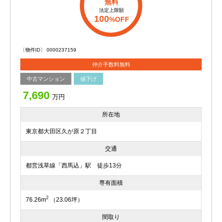
無料
法定上限額
100
%OFF
〔物件ID〕 0000237159
仲介手数料無料
中古マンション
値下げ
7,690
万円
所在地
東京都大田区久が原２丁目
交通
都営浅草線「西馬込」駅 徒歩13分
専有面積
2
76.26m
（23.06坪）
間取り