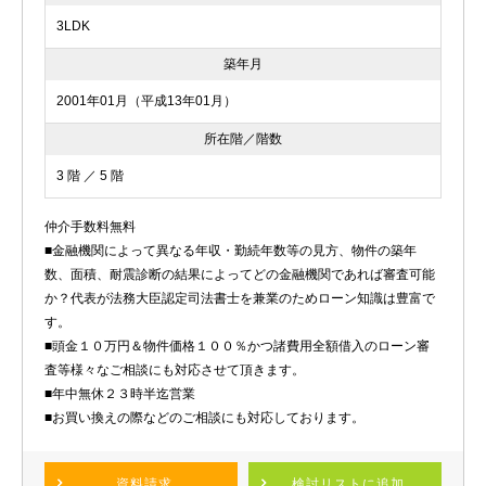
3LDK
築年月
2001年01月（平成13年01月）
所在階／階数
3 階 ／ 5 階
仲介手数料無料
■金融機関によって異なる年収・勤続年数等の見方、物件の築年
数、面積、耐震診断の結果によってどの金融機関であれば審査可能
か？代表が法務大臣認定司法書士を兼業のためローン知識は豊富で
す。
■頭金１０万円＆物件価格１００％かつ諸費用全額借入のローン審
査等様々なご相談にも対応させて頂きます。
■年中無休２３時半迄営業
■お買い換えの際などのご相談にも対応しております。
資料請求
検討リスト
に追加