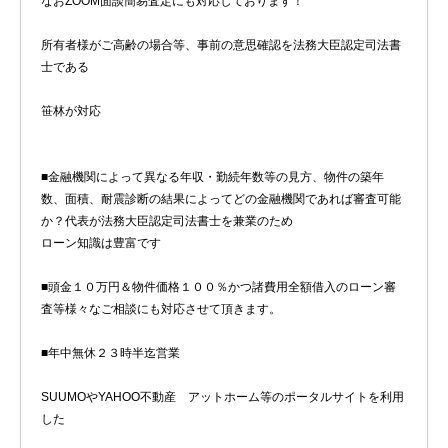
なおZOOM面談簡易査定にも対応しております！
所有者様がご高齢の場合等、事前の意思確認を法務大臣認定司法書
士である
笹林が対応
■金融機関によって異なる年収・勤続年数等の見方、物件の築年
数、面積、耐震診断の結果によってどの金融機関であれば審査可能
か？代表が法務大臣認定司法書士を兼業のため
ローン知識は豊富です
■頭金１０万円＆物件価格１００％かつ諸費用全額借入のローン審
査等様々なご相談にも対応させて頂きます。
■年中無休２３時半迄営業
SUUMOやYAHOO不動産 アットホーム等のポータルサイトを利用
した