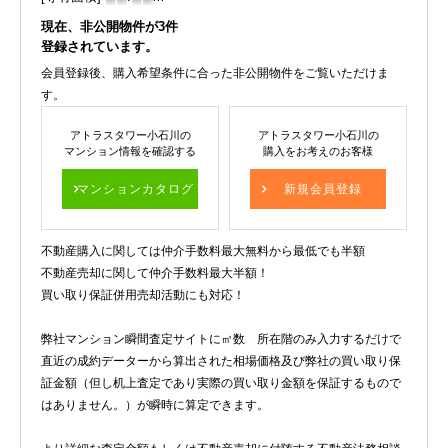
現在、非公開物件が
3
件
登録されています。
会員登録後、購入希望条件に合った非公開物件をご覧いただけま
す。
アトラスタワー小石川の
アトラスタワー小石川の
マンション情報を確認する
購入をお考えのお客様
マンションカタログ
新規会員登録
不動産購入に関しては仲介手数料最大無料から最低でも半額
不動産売却に関して仲介手数料最大半額！
買い取り保証併用売却活動にも対応！
弊社マンション瞬間査定サイトに㎡数 所在階のみ入力するだけで
直近の成約データーから算出された相場価格及び弊社の買い取り保
証金額（但し机上査定であり実際の買い取り金額を保証するもので
はありません。）が瞬時に算定できます。