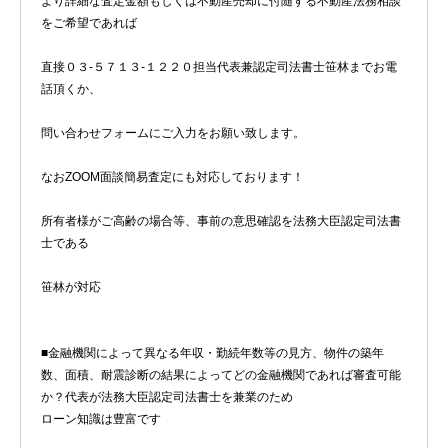
より詳細な査定金額もしくは不動産売却に付随する不動産法務相談
をご希望であれば
直接０３-５７１３-１２２０担当代表兼認定司法書士笹林までお電
話頂くか、
問い合わせフォームにご入力をお願い致します。
なおZOOM面談簡易査定にも対応しております！
所有者様がご高齢の場合等、事前の意思確認を法務大臣認定司法書
士である
笹林が対応
■金融機関によって異なる年収・勤続年数等の見方、物件の築年
数、面積、耐震診断の結果によってどの金融機関であれば審査可能
か？代表が法務大臣認定司法書士を兼業のため
ローン知識は豊富です