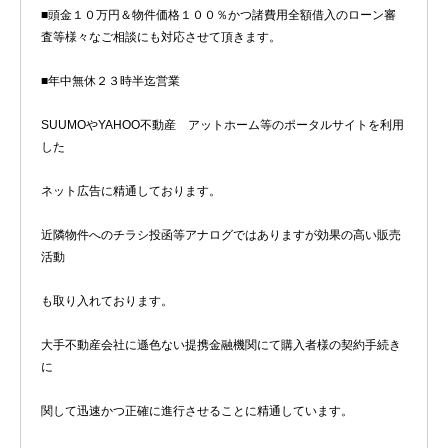
■頭金１０万円＆物件価格１００％かつ諸費用全額借入のローン審
査等様々なご相談にも対応させて頂きます。
■年中無休２３時半迄営業
SUUMOやYAHOO不動産 アットホーム等のポータルサイトを利用
した
ネット広告に精通しております。
近隣物件へのチラシ投函等アナログではありますが効果の高い販売
活動
も取り入れております。
大手不動産会社に遜色ない提携金融機関にて購入者様の契約手続き
に
関して迅速かつ正確に進行させることに精通しています。