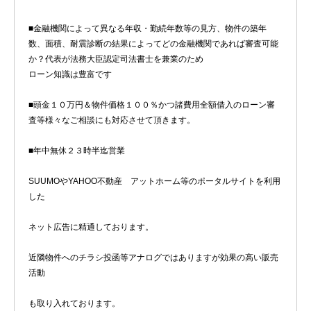
■金融機関によって異なる年収・勤続年数等の見方、物件の築年
数、面積、耐震診断の結果によってどの金融機関であれば審査可能
か？代表が法務大臣認定司法書士を兼業のため
ローン知識は豊富です
■頭金１０万円＆物件価格１００％かつ諸費用全額借入のローン審
査等様々なご相談にも対応させて頂きます。
■年中無休２３時半迄営業
SUUMOやYAHOO不動産 アットホーム等のポータルサイトを利用
した
ネット広告に精通しております。
近隣物件へのチラシ投函等アナログではありますが効果の高い販売
活動
も取り入れております。