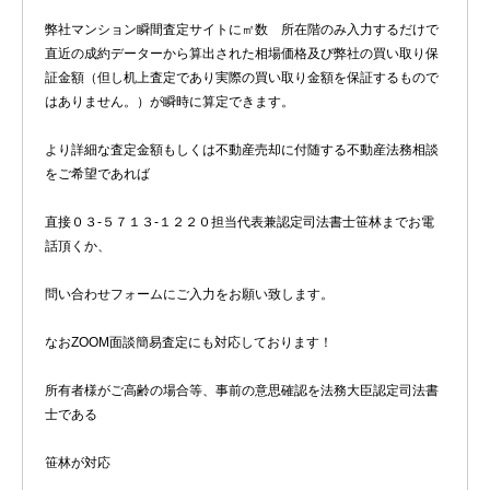
弊社マンション瞬間査定サイトに㎡数 所在階のみ入力するだけで
直近の成約データーから算出された相場価格及び弊社の買い取り保
証金額（但し机上査定であり実際の買い取り金額を保証するもので
はありません。）が瞬時に算定できます。
より詳細な査定金額もしくは不動産売却に付随する不動産法務相談
をご希望であれば
直接０３-５７１３-１２２０担当代表兼認定司法書士笹林までお電
話頂くか、
問い合わせフォームにご入力をお願い致します。
なおZOOM面談簡易査定にも対応しております！
所有者様がご高齢の場合等、事前の意思確認を法務大臣認定司法書
士である
笹林が対応