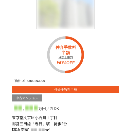
仲介手数料
半額
法定上限額
50
%OFF
〔物件ID〕 0000253395
仲介手数料半額
中古マンション
-
-
,
-
-
-
万円／2LDK
東京都文京区小石川１丁目
都営三田線「春日」駅 徒歩2分
2
[専有面積]
-
-
.
-
-
m