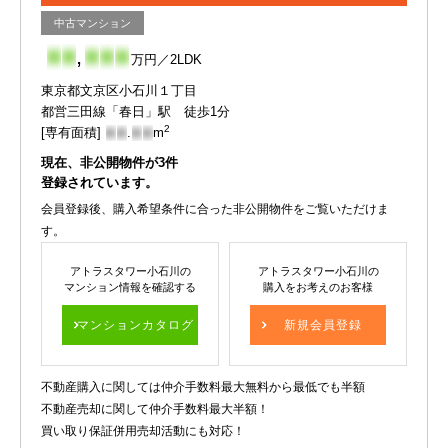
中古マンション
-
-
,
-
-
-
万円／2LDK
東京都文京区小石川１丁目
都営三田線「春日」駅 徒歩1分
2
[専有面積]
-
-
.
-
-
m
現在、非公開物件が
3
件
登録されています。
会員登録後、購入希望条件に合った非公開物件をご覧いただけま
す。
アトラスタワー小石川の
アトラスタワー小石川の
マンション情報を確認する
購入をお考えのお客様
マンションカタログ
新規会員登録
不動産購入に関しては仲介手数料最大無料から最低でも半額
不動産売却に関して仲介手数料最大半額！
買い取り保証併用売却活動にも対応！