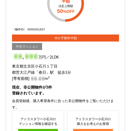
半額
法定上限額
50
%OFF
〔物件ID〕 0000261837
仲介手数料半額
中古マンション
-
-
,
-
-
-
万円／2LDK
東京都文京区小石川１丁目
都営大江戸線「春日」駅 徒歩1分
2
[専有面積]
-
-
.
-
-
m
現在、非公開物件が
3
件
登録されています。
会員登録後、購入希望条件に合った非公開物件をご覧いただけま
す。
アトラスタワー小石川の
アトラスタワー小石川の
マンション情報を確認する
購入をお考えのお客様