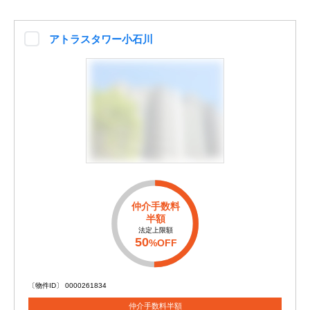
アトラスタワー小石川
仲介手数料
半額
法定上限額
50
%OFF
〔物件ID〕 0000261834
仲介手数料半額