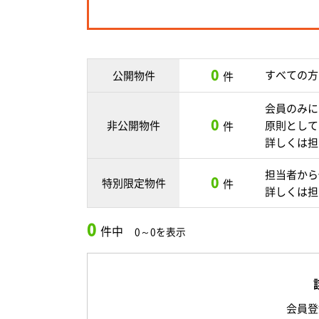
0
すべての方
公開物件
件
会員のみに
0
非公開物件
原則として
件
詳しくは担
担当者から
0
特別限定物件
件
詳しくは担
0
件中
0～0を表示
会員登