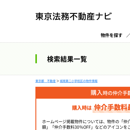
物件を探す
検索結果一覧
東京都 不動産
＞
城南第二小学校区の物件情報
購入
時の仲介手
仲介手数料
購入時は
ホームページ掲載物件については、物件の「仲
額」「仲介手数料30％OFF」などのアイコンを