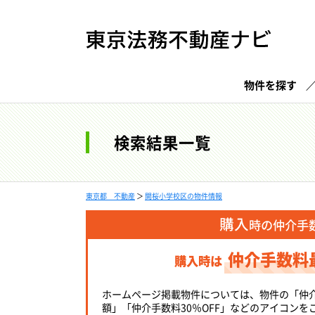
物件を探す
検索結果一覧
東京都 不動産
＞
開桜小学校区の物件情報
購入
時の仲介手
仲介手数料
購入時は
ホームページ掲載物件については、物件の「仲
額」「仲介手数料30％OFF」などのアイコンを