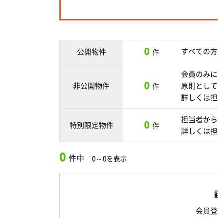
0
すべての方
公開物件
件
会員のみに
0
非公開物件
原則として
件
詳しくは担
担当者から
0
特別限定物件
件
詳しくは担
0
件中
0～0を表示
会員登