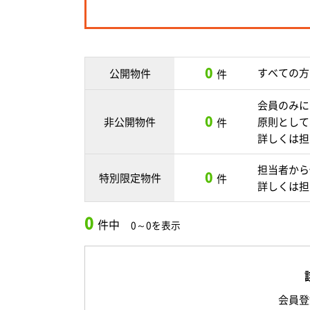
0
すべての方
公開物件
件
会員のみに
0
非公開物件
原則として
件
詳しくは担
担当者から
0
特別限定物件
件
詳しくは担
0
件中
0～0を表示
会員登