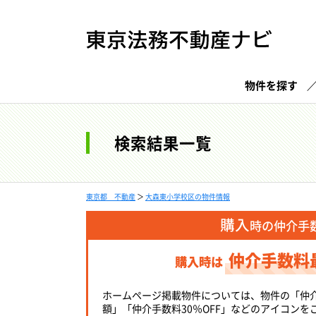
物件を探す
検索結果一覧
東京都 不動産
＞
大森東小学校区の物件情報
購入
時の仲介手
仲介手数料
購入時は
ホームページ掲載物件については、物件の「仲
額」「仲介手数料30％OFF」などのアイコンを