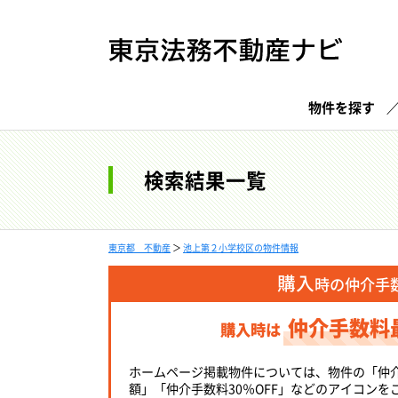
物件を探す
検索結果一覧
東京都 不動産
＞
池上第２小学校区の物件情報
購入
時の仲介手
仲介手数料
購入時は
ホームページ掲載物件については、物件の「仲
額」「仲介手数料30％OFF」などのアイコンを