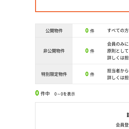
0
すべての方
公開物件
件
会員のみに
0
非公開物件
原則として
件
詳しくは担
担当者から
0
特別限定物件
件
詳しくは担
0
件中
0～0を表示
会員登